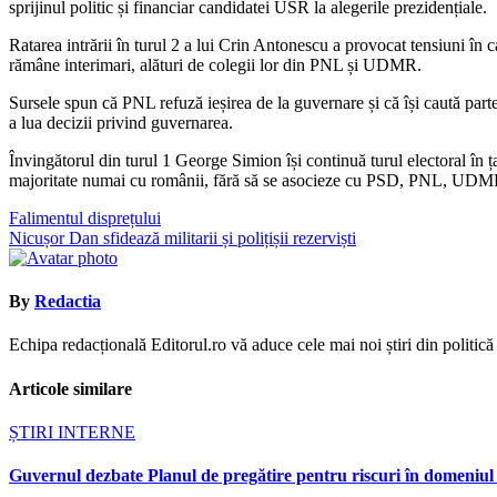
sprijinul politic și financiar candidatei USR la alegerile prezidențiale.
Ratarea intrării în turul 2 a lui Crin Antonescu a provocat tensiuni î
rămâne interimari, alături de colegii lor din PNL și UDMR.
Sursele spun că PNL refuză ieșirea de la guvernare și că își caută par
a lua decizii privind guvernarea.
Învingătorul din turul 1 George Simion își continuă turul electoral în 
majoritate numai cu românii, fără să se asocieze cu PSD, PNL, UD
Navigare
Falimentul disprețului
Nicușor Dan sfidează militarii și polițișii rezerviști
în
articole
By
Redactia
Echipa redacțională Editorul.ro vă aduce cele mai noi știri din politică ș
Articole similare
ȘTIRI INTERNE
Guvernul dezbate Planul de pregătire pentru riscuri în domeniul e