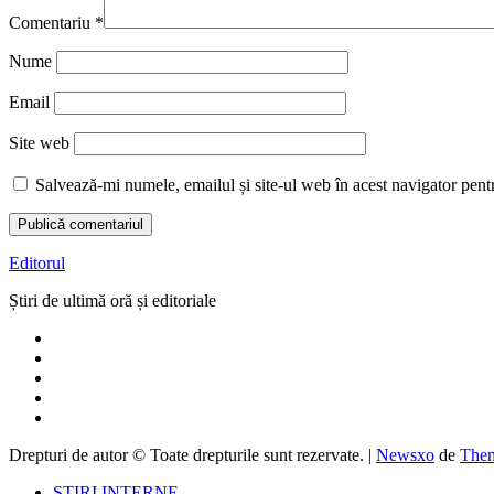
Comentariu
*
Nume
Email
Site web
Salvează-mi numele, emailul și site-ul web în acest navigator pent
Editorul
Știri de ultimă oră și editoriale
Drepturi de autor © Toate drepturile sunt rezervate.
|
Newsxo
de
Them
ȘTIRI INTERNE