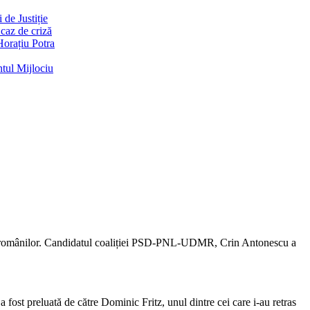
de Justiție
 caz de criză
Horațiu Potra
ntul Mijlociu
rile românilor. Candidatul coaliției PSD-PNL-UDMR, Crin Antonescu a
ost preluată de către Dominic Fritz, unul dintre cei care i-au retras