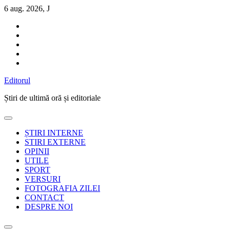
Sari
6 aug. 2026, J
la
conținut
Editorul
Știri de ultimă oră și editoriale
ȘTIRI INTERNE
STIRI EXTERNE
OPINII
UTILE
SPORT
VERSURI
FOTOGRAFIA ZILEI
CONTACT
DESPRE NOI