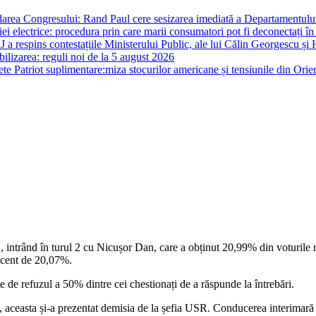
darea Congresului: Rand Paul cere sesizarea imediată a Departamentului 
i electrice: procedura prin care marii consumatori pot fi deconectați în
J a respins contestațiile Ministerului Public, ale lui Călin Georgescu și 
ilizarea: reguli noi de la 5 august 2026
te Patriot suplimentare:miza stocurilor americane și tensiunile din Orie
6% , intrând în turul 2 cu Nicușor Dan, care a obținut 20,99% din votu
procent de 20,07%.
te de refuzul a 50% dintre cei chestionați de a răspunde la întrebări.
aceasta și-a prezentat demisia de la șefia USR. Conducerea interimară a f