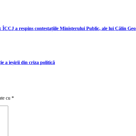
: ÎCCJ a respins contestațiile Ministerului Public, ale lui Călin Ge
a ieșirii din criza politică
ate cu
*