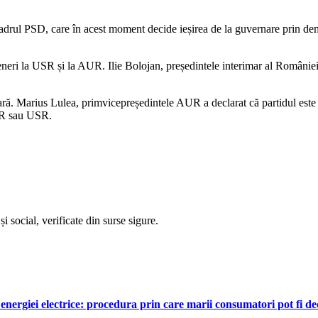
n cadrul PSD, care în acest moment decide ieșirea de la guvernare prin d
teneri la USR și la AUR. Ilie Bolojan, președintele interimar al Românie
țară. Marius Lulea, primvicepreședintele AUR a declarat că partidul este 
MR sau USR.
i social, verificate din surse sigure.
nergiei electrice: procedura prin care marii consumatori pot fi dec