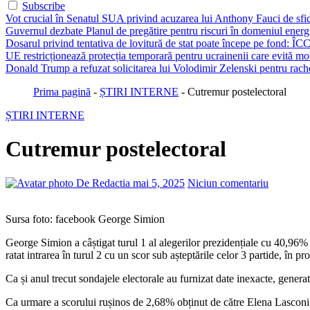
Subscribe
Vot crucial în Senatul SUA privind acuzarea lui Anthony Fauci de sfi
Guvernul dezbate Planul de pregătire pentru riscuri în domeniul energie
Dosarul privind tentativa de lovitură de stat poate începe pe fond: ÎCC
UE restricționează protecția temporară pentru ucrainenii care evită mob
Donald Trump a refuzat solicitarea lui Volodimir Zelenski pentru rache
Prima pagină
-
ȘTIRI INTERNE
-
Cutremur postelectoral
ȘTIRI INTERNE
Cutremur postelectoral
De Redactia
mai 5, 2025
Niciun comentariu
Sursa foto: facebook George Simion
George Simion a câștigat turul 1 al alegerilor prezidențiale cu 40,9
ratat intrarea în turul 2 cu un scor sub așteptările celor 3 partide, în 
Ca și anul trecut sondajele electorale au furnizat date inexacte, genera
Ca urmare a scorului rușinos de 2,68% obținut de către Elena Lasconi, 