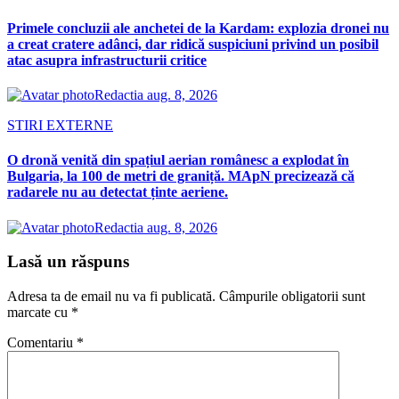
Primele concluzii ale anchetei de la Kardam: explozia dronei nu
a creat cratere adânci, dar ridică suspiciuni privind un posibil
atac asupra infrastructurii critice
Redactia
aug. 8, 2026
STIRI EXTERNE
O dronă venită din spațiul aerian românesc a explodat în
Bulgaria, la 100 de metri de graniță. MApN precizează că
radarele nu au detectat ținte aeriene.
Redactia
aug. 8, 2026
Lasă un răspuns
Adresa ta de email nu va fi publicată.
Câmpurile obligatorii sunt
marcate cu
*
Comentariu
*