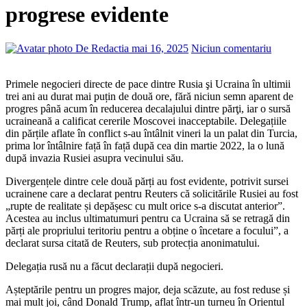
progrese evidente
De Redactia
mai 16, 2025
Niciun comentariu
Primele negocieri directe de pace dintre Rusia şi Ucraina în ultimii
trei ani au durat mai puțin de două ore, fără niciun semn aparent de
progres până acum în reducerea decalajului dintre părţi, iar o sursă
ucraineană a calificat cererile Moscovei inacceptabile. Delegațiile
din părțile aflate în conflict s-au întâlnit vineri la un palat din Turcia,
prima lor întâlnire față în față după cea din martie 2022, la o lună
după invazia Rusiei asupra vecinului său.
Divergențele dintre cele două părți au fost evidente, potrivit sursei
ucrainene care a declarat pentru Reuters că solicitările Rusiei au fost
„rupte de realitate și depășesc cu mult orice s-a discutat anterior”.
Acestea au inclus ultimatumuri pentru ca Ucraina să se retragă din
părți ale propriului teritoriu pentru a obține o încetare a focului”, a
declarat sursa citată de Reuters, sub protecția anonimatului.
Delegația rusă nu a făcut declarații după negocieri.
Așteptările pentru un progres major, deja scăzute, au fost reduse și
mai mult joi, când Donald Trump, aflat într-un turneu în Orientul