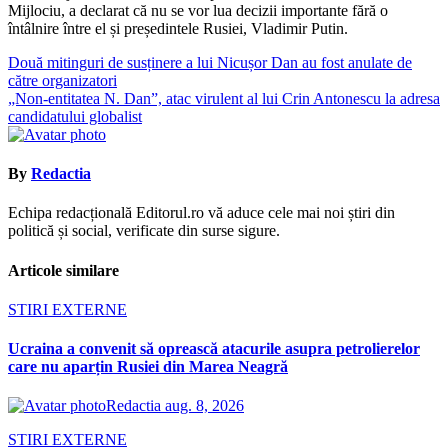
Mijlociu, a declarat că nu se vor lua decizii importante fără o
întâlnire între el și președintele Rusiei, Vladimir Putin.
Navigare
Două mitinguri de susținere a lui Nicușor Dan au fost anulate de
către organizatori
în
„Non-entitatea N. Dan”, atac virulent al lui Crin Antonescu la adresa
articole
candidatului globalist
By
Redactia
Echipa redacțională Editorul.ro vă aduce cele mai noi știri din
politică și social, verificate din surse sigure.
Articole similare
STIRI EXTERNE
Ucraina a convenit să oprească atacurile asupra petrolierelor
care nu aparțin Rusiei din Marea Neagră
Redactia
aug. 8, 2026
STIRI EXTERNE