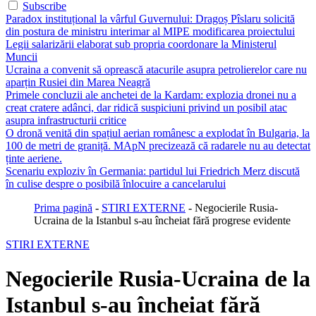
Subscribe
Paradox instituțional la vârful Guvernului: Dragoș Pîslaru solicită
din postura de ministru interimar al MIPE modificarea proiectului
Legii salarizării elaborat sub propria coordonare la Ministerul
Muncii
Ucraina a convenit să oprească atacurile asupra petrolierelor care nu
aparțin Rusiei din Marea Neagră
Primele concluzii ale anchetei de la Kardam: explozia dronei nu a
creat cratere adânci, dar ridică suspiciuni privind un posibil atac
asupra infrastructurii critice
O dronă venită din spațiul aerian românesc a explodat în Bulgaria, la
100 de metri de graniță. MApN precizează că radarele nu au detectat
ținte aeriene.
Scenariu exploziv în Germania: partidul lui Friedrich Merz discută
în culise despre o posibilă înlocuire a cancelarului
Prima pagină
-
STIRI EXTERNE
-
Negocierile Rusia-
Ucraina de la Istanbul s-au încheiat fără progrese evidente
STIRI EXTERNE
Negocierile Rusia-Ucraina de la
Istanbul s-au încheiat fără