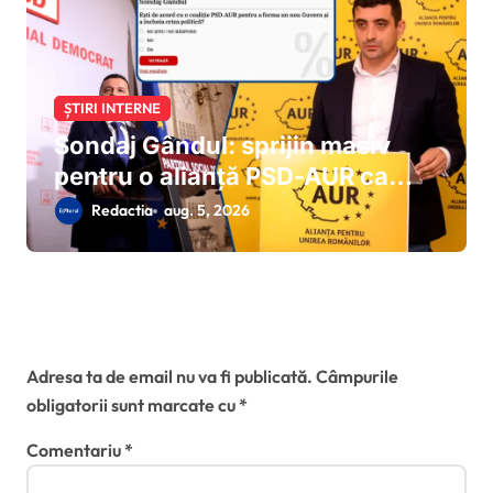
ȘTIRI INTERNE
Sondaj Gândul: sprijin masiv
pentru o alianță PSD-AUR ca
soluție a ieșirii din criza politică
Redactia
aug. 5, 2026
Lasă un răspuns
Adresa ta de email nu va fi publicată.
Câmpurile
obligatorii sunt marcate cu
*
Comentariu
*