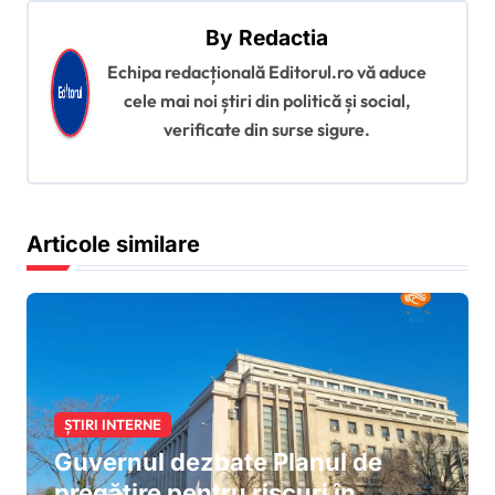
a
By
Redactia
r
Echipa redacțională Editorul.ro vă aduce
e
cele mai noi știri din politică și social,
î
verificate din surse sigure.
n
a
r
Articole similare
t
i
c
o
l
ȘTIRI INTERNE
e
Guvernul dezbate Planul de
pregătire pentru riscuri în