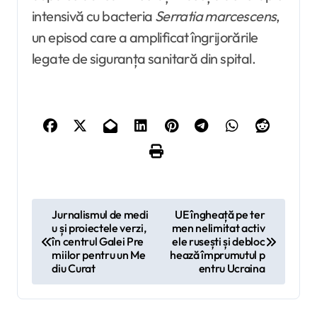
intensivă cu bacteria
Serratia marcescens
,
un episod care a amplificat îngrijorările
legate de siguranța sanitară din spital.
N
Jurnalismul de medi
UE îngheață pe ter
u și proiectele verzi,
men nelimitat activ
a
în centrul Galei Pre
ele rusești și debloc
v
miilor pentru un Me
hează împrumutul p
diu Curat
entru Ucraina
i
g