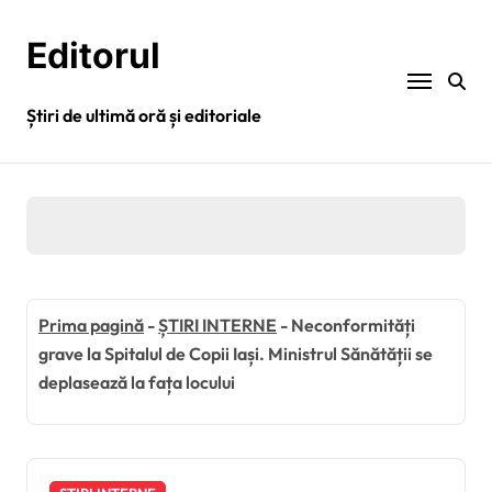
Sari
la
Editorul
conținut
Știri de ultimă oră și editoriale
Prima pagină
-
ȘTIRI INTERNE
-
Neconformități
grave la Spitalul de Copii Iași. Ministrul Sănătății se
deplasează la fața locului