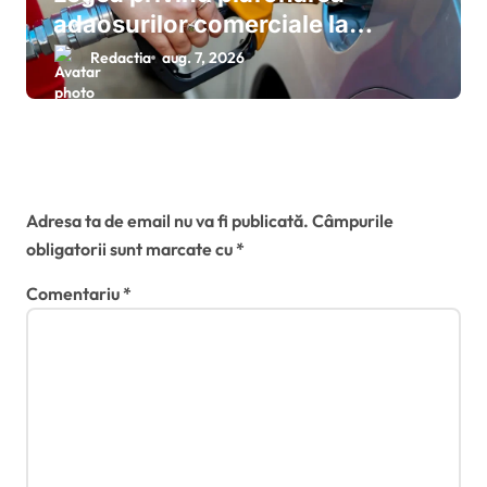
adaosurilor comerciale la
carburanți a intrat în vigoare:
Redactia
aug. 7, 2026
măsurile de urgență valabile
până în octombrie 2026
Lasă un răspuns
Adresa ta de email nu va fi publicată.
Câmpurile
obligatorii sunt marcate cu
*
Comentariu
*