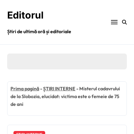
Sari
la
Editorul
conținut
Știri de ultimă oră și editoriale
Prima pagină
-
ȘTIRI INTERNE
-
Misterul cadavrului
de la Slobozia, elucidat: victima este o femeie de 75
de ani