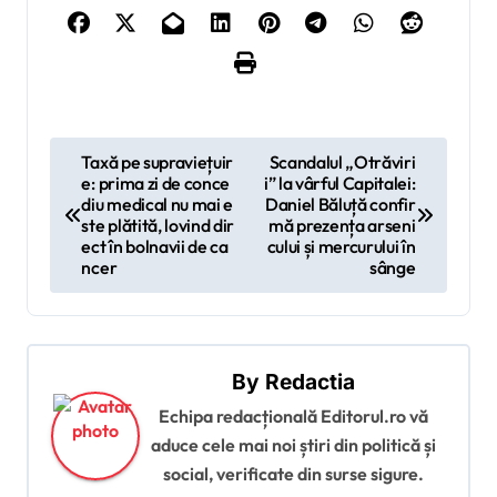
N
Taxă pe supraviețuir
Scandalul „Otrăviri
e: prima zi de conce
i” la vârful Capitalei:
a
diu medical nu mai e
Daniel Băluță confir
v
ste plătită, lovind dir
mă prezența arseni
ect în bolnavii de ca
cului și mercurului în
i
ncer
sânge
g
a
r
By
Redactia
e
Echipa redacțională Editorul.ro vă
î
aduce cele mai noi știri din politică și
social, verificate din surse sigure.
n