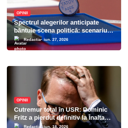
OPINII
Spectrul alegerilor anticipate
bântuie scena politică: scenariul
deblocării crizei prin dizolvarea
Redactia
iun. 27, 2026
Parlamentului prinde contur după
eșecul negocierilor de la
Cotroceni
OPINII
Cutremur total în USR: Dominic
Fritz a pierdut definitiv la Înalta
Curte procesul cu ANI, este
Redactia
iun. 18, 2026