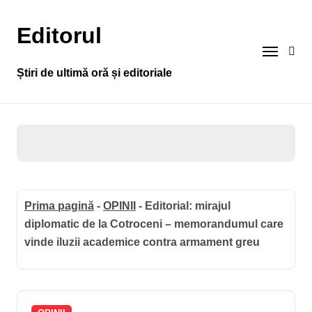
Sari
la
Editorul
conținut
Știri de ultimă oră și editoriale
Prima pagină
-
OPINII
-
Editorial: mirajul
diplomatic de la Cotroceni – memorandumul care
vinde iluzii academice contra armament greu