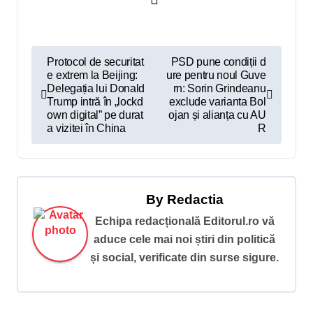
N
Protocol de securitat
PSD pune condiții d
e extrem la Beijing:
ure pentru noul Guve
a
Delegația lui Donald
rn: Sorin Grindeanu
v
Trump intră în „lockd
exclude varianta Bol
own digital” pe durat
ojan și alianța cu AU
i
a vizitei în China
R
g
a
r
By
Redactia
e
Echipa redacțională Editorul.ro vă
î
aduce cele mai noi știri din politică
și social, verificate din surse sigure.
n
a
r