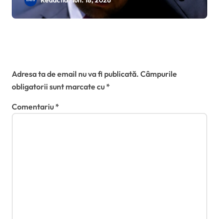
Redactia
iun. 18, 2026
declarat incompatibil și își
pierde mandatul de primar al
Timișoarei
Lasă un răspuns
Adresa ta de email nu va fi publicată.
Câmpurile
obligatorii sunt marcate cu
*
Comentariu
*