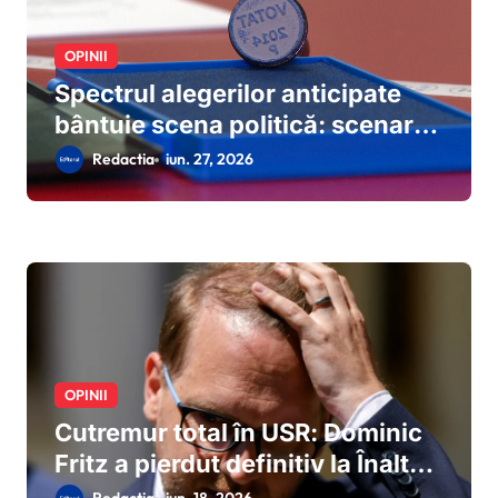
OPINII
Spectrul alegerilor anticipate
bântuie scena politică: scenariul
deblocării crizei prin dizolvarea
Redactia
iun. 27, 2026
Parlamentului prinde contur
după eșecul negocierilor de la
Cotroceni
OPINII
Cutremur total în USR: Dominic
Fritz a pierdut definitiv la Înalta
Curte procesul cu ANI, este