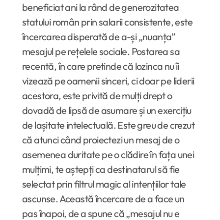
beneficiat ani la rând de generozitatea
statului român prin salarii consistente, este
încercarea disperată de a-și „nuanța”
mesajul pe rețelele sociale. Postarea sa
recentă, în care pretinde că lozinca nu îi
vizează pe oamenii sinceri, ci doar pe liderii
acestora, este privită de mulți drept o
dovadă de lipsă de asumare și un exercițiu
de lașitate intelectuală. Este greu de crezut
că atunci când proiectezi un mesaj de o
asemenea duritate pe o clădire în fața unei
mulțimi, te aștepți ca destinatarul să fie
selectat prin filtrul magic al intențiilor tale
ascunse. Această încercare de a face un
pas înapoi, de a spune că „mesajul nu e