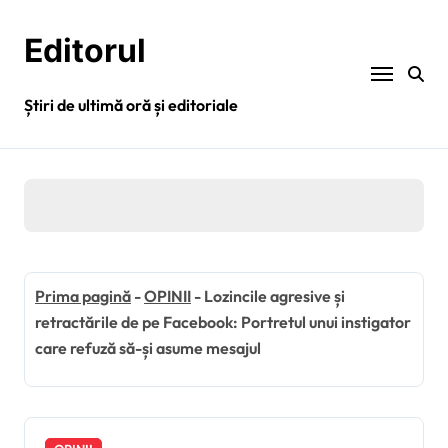
Sari
la
Editorul
conținut
Știri de ultimă oră și editoriale
Prima pagină
-
OPINII
-
Lozincile agresive și
retractările de pe Facebook: Portretul unui instigator
care refuză să-și asume mesajul