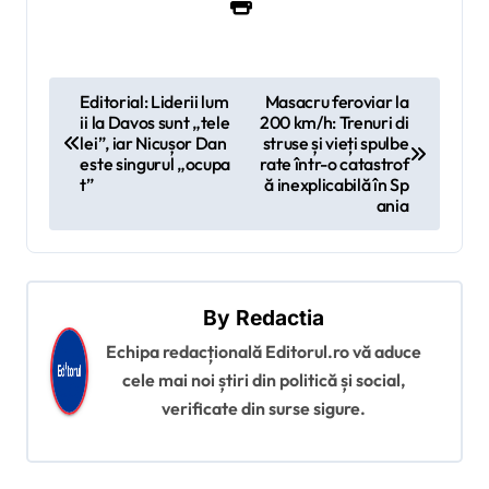
N
Editorial: Liderii lum
Masacru feroviar la
ii la Davos sunt „tele
200 km/h: Trenuri di
a
lei”, iar Nicușor Dan
struse și vieți spulbe
v
este singurul „ocupa
rate într-o catastrof
t”
ă inexplicabilă în Sp
i
ania
g
a
r
By
Redactia
e
Echipa redacțională Editorul.ro vă aduce
î
cele mai noi știri din politică și social,
verificate din surse sigure.
n
a