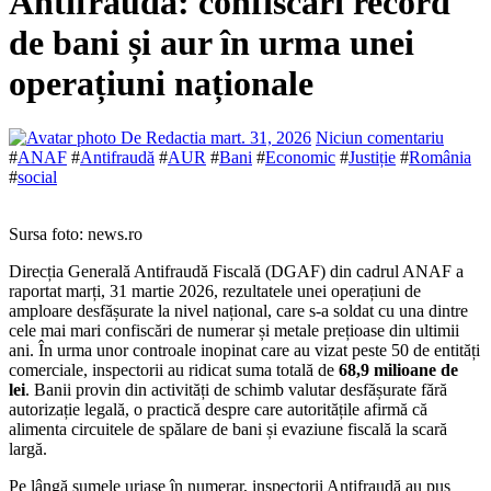
Antifraudă: confiscări record
de bani și aur în urma unei
operațiuni naționale
De Redactia
mart. 31, 2026
Niciun comentariu
#
ANAF
#
Antifraudă
#
AUR
#
Bani
#
Economic
#
Justiție
#
România
#
social
Sursa foto: news.ro
Direcția Generală Antifraudă Fiscală (DGAF) din cadrul ANAF a
raportat marți, 31 martie 2026, rezultatele unei operațiuni de
amploare desfășurate la nivel național, care s-a soldat cu una dintre
cele mai mari confiscări de numerar și metale prețioase din ultimii
ani. În urma unor controale inopinat care au vizat peste 50 de entități
comerciale, inspectorii au ridicat suma totală de
68,9 milioane de
lei
. Banii provin din activități de schimb valutar desfășurate fără
autorizație legală, o practică despre care autoritățile afirmă că
alimenta circuitele de spălare de bani și evaziune fiscală la scară
largă.
Pe lângă sumele uriașe în numerar, inspectorii Antifraudă au pus