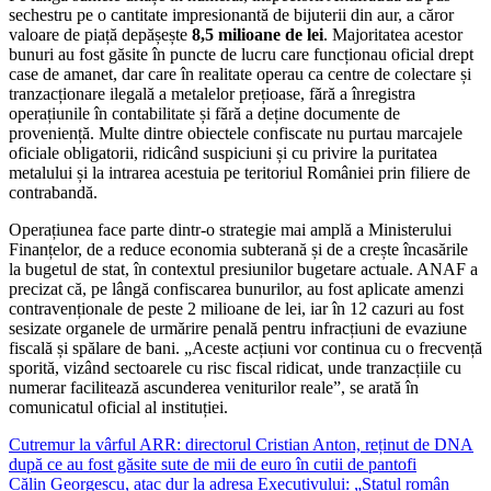
sechestru pe o cantitate impresionantă de bijuterii din aur, a căror
valoare de piață depășește
8,5 milioane de lei
. Majoritatea acestor
bunuri au fost găsite în puncte de lucru care funcționau oficial drept
case de amanet, dar care în realitate operau ca centre de colectare și
tranzacționare ilegală a metalelor prețioase, fără a înregistra
operațiunile în contabilitate și fără a deține documente de
proveniență. Multe dintre obiectele confiscate nu purtau marcajele
oficiale obligatorii, ridicând suspiciuni și cu privire la puritatea
metalului și la intrarea acestuia pe teritoriul României prin filiere de
contrabandă.
Operațiunea face parte dintr-o strategie mai amplă a Ministerului
Finanțelor, de a reduce economia subterană și de a crește încasările
la bugetul de stat, în contextul presiunilor bugetare actuale. ANAF a
precizat că, pe lângă confiscarea bunurilor, au fost aplicate amenzi
contravenționale de peste 2 milioane de lei, iar în 12 cazuri au fost
sesizate organele de urmărire penală pentru infracțiuni de evaziune
fiscală și spălare de bani. „Aceste acțiuni vor continua cu o frecvență
sporită, vizând sectoarele cu risc fiscal ridicat, unde tranzacțiile cu
numerar facilitează ascunderea veniturilor reale”, se arată în
comunicatul oficial al instituției.
Navigare
Cutremur la vârful ARR: directorul Cristian Anton, reținut de DNA
după ce au fost găsite sute de mii de euro în cutii de pantofi
în
Călin Georgescu, atac dur la adresa Executivului: „Statul român