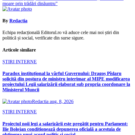
articole
moare prin trădări dinăuntru”
By
Redactia
Echipa redacțională Editorul.ro vă aduce cele mai noi știri din
politică și social, verificate din surse sigure.
Articole similare
ȘTIRI INTERNE
Paradox instituțional la vârful Guvernului: Dragoș Pîslaru
solicită din postura de ministru interimar al MIPE modificarea
proiectului Legii salarizării elaborat sub propria coordonare la
Ministerul Muncii
Redactia
aug. 8, 2026
ȘTIRI INTERNE
Proiectul noii legi a salarizării este pregătit pentru Parlament:
Ilie Bolojan condiționează depunerea oficială a acestuia de
obținerea unui acord politic și social