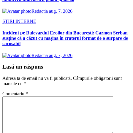
Redactia
aug. 7, 2026
ȘTIRI INTERNE
Incident pe Bulevardul Eroilor din București: Carmen Șerban
susține că a căzut cu mașina în craterul format de o surpare de
carosabil
Redactia
aug. 7, 2026
Lasă un răspuns
Adresa ta de email nu va fi publicată.
Câmpurile obligatorii sunt
marcate cu
*
Comentariu
*