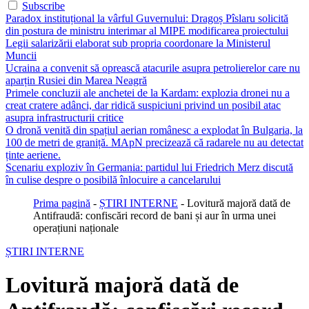
Subscribe
Paradox instituțional la vârful Guvernului: Dragoș Pîslaru solicită
din postura de ministru interimar al MIPE modificarea proiectului
Legii salarizării elaborat sub propria coordonare la Ministerul
Muncii
Ucraina a convenit să oprească atacurile asupra petrolierelor care nu
aparțin Rusiei din Marea Neagră
Primele concluzii ale anchetei de la Kardam: explozia dronei nu a
creat cratere adânci, dar ridică suspiciuni privind un posibil atac
asupra infrastructurii critice
O dronă venită din spațiul aerian românesc a explodat în Bulgaria, la
100 de metri de graniță. MApN precizează că radarele nu au detectat
ținte aeriene.
Scenariu exploziv în Germania: partidul lui Friedrich Merz discută
în culise despre o posibilă înlocuire a cancelarului
Prima pagină
-
ȘTIRI INTERNE
-
Lovitură majoră dată de
Antifraudă: confiscări record de bani și aur în urma unei
operațiuni naționale
ȘTIRI INTERNE
Lovitură majoră dată de