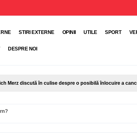
TERNE
STIRI EXTERNE
OPINII
UTILE
SPORT
VE
T
DESPRE NOI
ich Merz discută în culise despre o posibilă înlocuire a canc
ern?