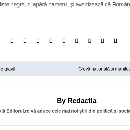
ste negre, ci apără oamenii, şi avertizează că România „
re gravă
Grevă națională și manifest
By
Redactia
ă Editorul.ro vă aduce cele mai noi știri din politică și socia