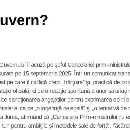
Guvern?
şurate pe 15 septembrie 2025. Într-un comunicat transm
st pe care îl califică drept „hărţuire” şi „practică de poliţ
ie oficială, ci de o reacţie spontană a unor salariaţi ne
rzice sancţionarea angajaţilor pentru exprimarea opiniilo
elariei ca pe „o ingerinţă nelegală” şi „o tentativă de r
ai Jurca, afirmând că „Cancelaria Prim-ministrului nu e
 tun pentru ambiţiile şi metodele sale de forţă”, făcând 