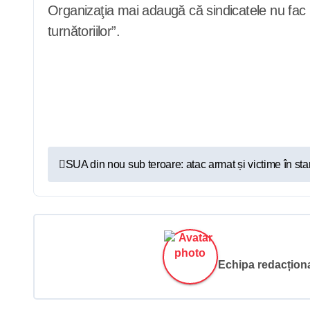
Organizaţia mai adaugă că sindicatele nu fac li
turnătoriilor”.
N
SUA din nou sub teroare: atac armat și victime în sta
a
v
i
Echipa redacțional
g
a