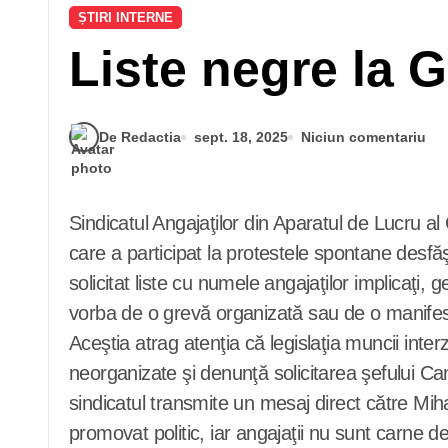
ȘTIRI INTERNE
Liste negre la 
De Redactia
sept. 18, 2025
Niciun comentariu
Sindicatul Angajaţilor din Aparatul de Lucru al Guvernului îl acuză pe şeful Cancelariei prim-ministrului, Mihai Jurca, de intimidarea personalului
care a participat la protestele spontane desfă
solicitat liste cu numele angajaţilor implicaţi, ge
vorba de o grevă organizată sau de o manifestaţ
Aceştia atrag atenţia că legislaţia muncii inte
neorganizate şi denunţă solicitarea şefului Canc
sindicatul transmite un mesaj direct către Mih
promovat politic, iar angajaţii nu sunt carne de