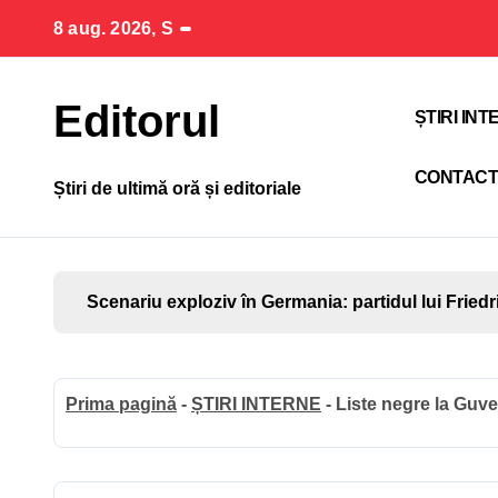
Sari
8 aug. 2026, S
la
conținut
Editorul
ȘTIRI IN
CONTAC
Știri de ultimă oră și editoriale
Scenariu exploziv în Germania: partidul lui Friedr
Prima pagină
-
ȘTIRI INTERNE
-
Liste negre la Guv