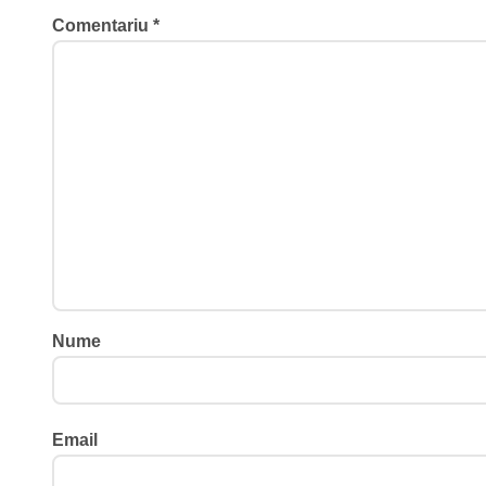
e
Comentariu
*
Nume
Email