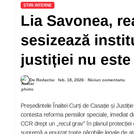
ȘTIRI INTERNE
Lia Savonea, re
sesizează insti
justiției nu est
De Redactia
feb. 18, 2026
Niciun comentariu
Președintele Înaltei Curți de Casație și Justiție (ÎCCJ), Lia Savonea, a anunțat miercuri că justiția română va apela la instituțiile europene pentru a
contesta reforma pensiilor speciale, imediat du
CCR drept un „recul grav” în planul protecției 
supremă a epuizat toate pârghiile legale de at