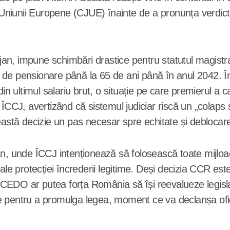
 Uniunii Europene (CJUE) înainte de a pronunța verdictul
lojan, impune schimbări drastice pentru statutul magist
ei de pensionare până la 65 de ani până în anul 2042. În
din ultimul salariu brut, o situație pe care premierul a 
 ÎCCJ, avertizând că sistemul judiciar riscă un „colaps 
ceastă decizie un pas necesar spre echitate și deblocar
an, unde ÎCCJ intenționează să folosească toate mijloa
și ale protecției încrederii legitime. Deși decizia CCR este
EDO ar putea forța România să își reevalueze legislați
 pentru a promulga legea, moment ce va declanșa ofici