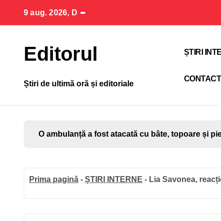
Sari
9 aug. 2026, D
la
conținut
Editorul
ȘTIRI IN
CONTAC
Știri de ultimă oră și editoriale
O ambulanță a fost atacată cu bâte, topoare și pi
Prima pagină
-
ȘTIRI INTERNE
-
Lia Savonea, reacți