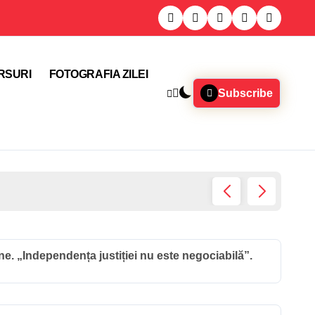
RSURI
FOTOGRAFIA ZILEI
Subscribe
Locuito
e. „Independența justiției nu este negociabilă”.