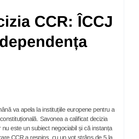
cizia CCR: ÎCCJ
Independența
constituțională. Savonea a calificat decizia
r nu este un subiect negociabil și că instanța
 care CCR a respins, cu un vot strâns de 5 la