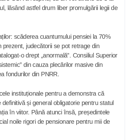
, lăsând astfel drum liber promulgării legii de
raților: scăderea cuantumului pensiei la 70%
 prezent, judecătorii se pot retrage din
catalogat-o drept „anormală”. Consiliul Superior
sistemic” din cauza plecărilor masive din
ea fondurilor din PNRR.
cele instituționale pentru a demonstra că
 definitivă și general obligatorie pentru statul
a în viitor. Până atunci însă, președintele
al noile rigori de pensionare pentru mii de