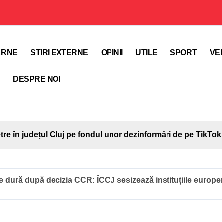
TERNE
STIRI EXTERNE
OPINII
UTILE
SPORT
VE
T
DESPRE NOI
etre în județul Cluj pe fondul unor dezinformări de pe TikTok
e dură după decizia CCR: ÎCCJ sesizează instituțiile europen