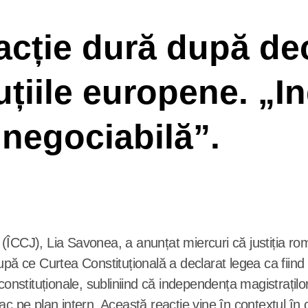
acție dură după de
tuțiile europene. „
e negociabilă”.
pă ce Curtea Constituțională a declarat legea ca fiind 
constituționale, subliniind că independența magistrațilo
ac pe plan intern. Această reacție vine în contextul în