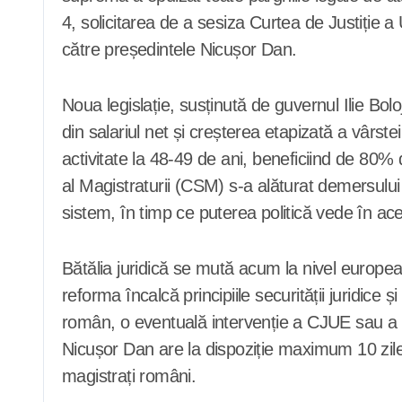
4, solicitarea de a sesiza Curtea de Justiție a
către președintele Nicușor Dan.
Noua legislație, susținută de guvernul Ilie Bo
din salariul net și creșterea etapizată a vârst
activitate la 48-49 de ani, beneficiind de 80% 
al Magistraturii (CSM) s-a alăturat demersului
sistem, în timp ce puterea politică vede în a
Bătălia juridică se mută acum la nivel europe
reforma încalcă principiile securității juridice 
român, o eventuală intervenție a CJUE sau a C
Nicușor Dan are la dispoziție maximum 10 zile
magistrați români.