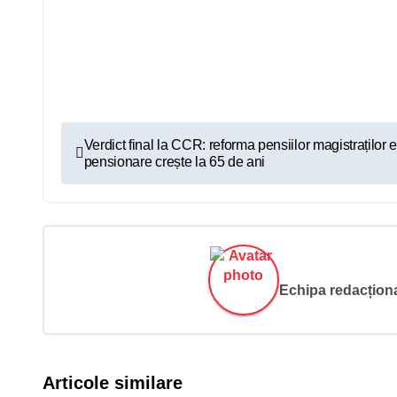
N
Verdict final la CCR: reforma pensiilor magistraților 
pensionare crește la 65 de ani
a
v
i
g
Echipa redacțional
a
r
Articole similare
e