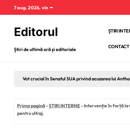
Sari
7 aug. 2026, vin
la
conținut
Editorul
ȘTIRI INT
CONTACT
Știri de ultimă oră și editoriale
Vot crucial în Senatul SUA privind acuzarea lui Anth
Prima pagină
-
ȘTIRI INTERNE
-
Intervenție în forță la
pentru ultraj.