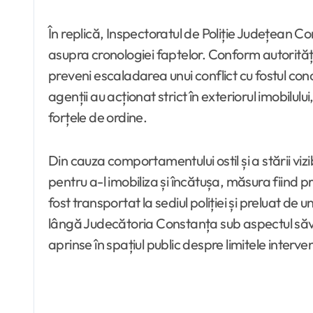
În replică, Inspectoratul de Poliție Județean C
asupra cronologiei faptelor. Conform autoritățil
preveni escaladarea unui conflict cu fostul con
agenții au acționat strict în exteriorul imobilul
forțele de ordine.
Din cauza comportamentului ostil și a stării vizibi
pentru a-l imobiliza și încătușa, măsura fiind 
fost transportat la sediul poliției și preluat de
lângă Judecătoria Constanța sub aspectul săvâr
aprinse în spațiul public despre limitele intervenț