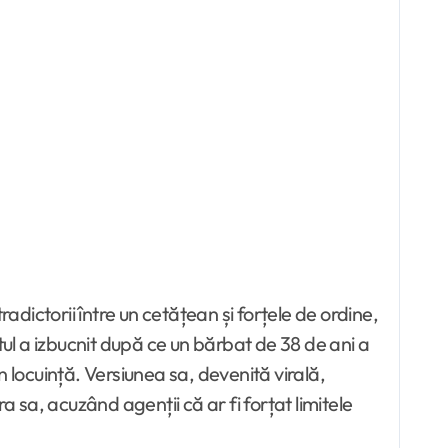
tul a izbucnit după ce un bărbat de 38 de ani a
în locuință. Versiunea sa, devenită virală,
a sa, acuzând agenții că ar fi forțat limitele