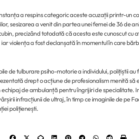
onstanța a respins categoric aceste acuzații printr-un co
or, sesizarea a venit din partea unei femei de 36 de ani c
cubin, precizând totodată că acesta este cunoscut cu afe
ui, iar violența a fost declanșată în momentul în care bărb
le de tulburare psiho-motorie a individului, polițiștii au f
prezentată drept o acțiune de profesionalism menită să el
 un echipaj de ambulanță pentru îngrijiri de specialitate. 
șirii infracțiunii de ultraj, în timp ce imaginile de pe
iei polițienești.