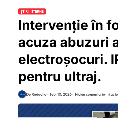
ȘTIRI INTERNE
Intervenție în f
acuza abuzuri al
electroșocuri. 
pentru ultraj.
De Redactia
feb. 10, 2026
Niciun comentariu
#
actu