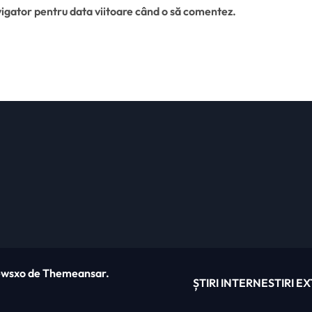
vigator pentru data viitoare când o să comentez.
wsxo
de
Themeansar
.
ȘTIRI INTERNE
STIRI E