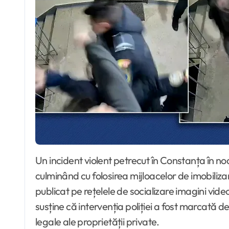
Un incident violent petrecut în Constanța în noaptea de 6 spre 7 februarie a scos la iveală versiuni contradictorii între un cetățean și forțele de ordine,
culminând cu folosirea mijloacelor de imobiliza
publicat pe rețelele de socializare imagini video
susține că intervenția poliției a fost marcată d
legale ale proprietății private.