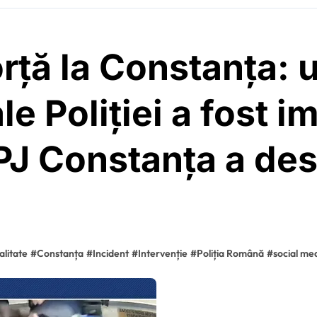
orță la Constanța: 
e Poliției a fost i
IPJ Constanța a de
alitate
#
Constanța
#
Incident
#
Intervenție
#
Poliția Română
#
social me