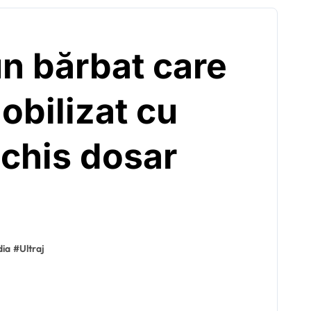
un bărbat care
mobilizat cu
schis dosar
dia
#
Ultraj