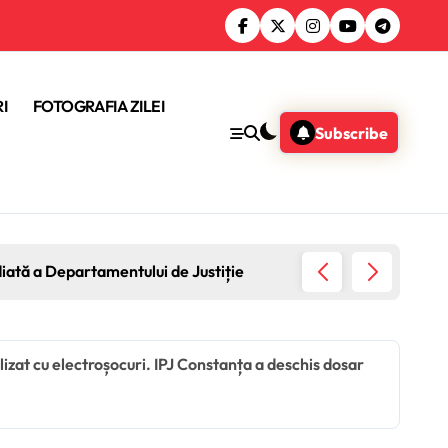
I
FOTOGRAFIA ZILEI
Subscribe
diată a Departamentului de Justiție
Guvernu
ilizat cu electroșocuri. IPJ Constanța a deschis dosar