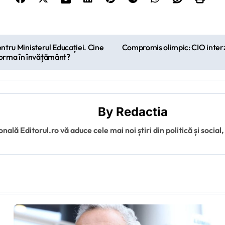
entru Ministerul Educației. Cine
Compromis olimpic: CIO interz
forma în învățământ?
By
Redactia
ală Editorul.ro vă aduce cele mai noi știri din politică și social,