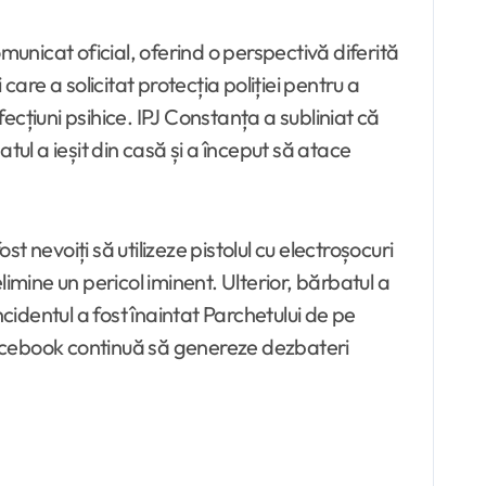
municat oficial, oferind o perspectivă diferită
are a solicitat protecția poliției pentru a
cțiuni psihice. IPJ Constanța a subliniat că
atul a ieșit din casă și a început să atace
ost nevoiți să utilizeze pistolul cu electroșocuri
imine un pericol iminent. Ulterior, bărbatul a
Incidentul a fost înaintat Parchetului de pe
 Facebook continuă să genereze dezbateri