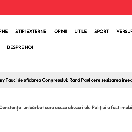
ERNE
STIRI EXTERNE
OPINII
UTILE
SPORT
VERSUR
DESPRE NOI
ony Fauci de sfidarea Congresului: Rand Paul cere sesizarea ime
 Constanța: un bărbat care acuza abuzuri ale Poliției a fost imob