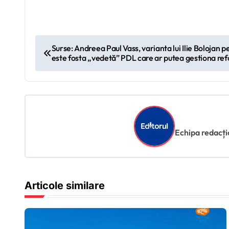
N
Surse: Andreea Paul Vass, varianta lui Ilie Bolojan p
este fosta „vedetă” PDL care ar putea gestiona re
a
v
i
g
Echipa redacțion
a
r
Articole similare
e
î