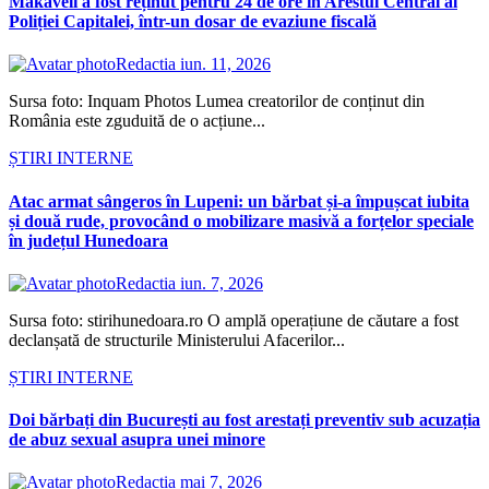
Makaveli a fost reținut pentru 24 de ore în Arestul Central al
Poliției Capitalei, într-un dosar de evaziune fiscală
Redactia
iun. 11, 2026
Sursa foto: Inquam Photos Lumea creatorilor de conținut din
România este zguduită de o acțiune...
ȘTIRI INTERNE
Atac armat sângeros în Lupeni: un bărbat și-a împușcat iubita
și două rude, provocând o mobilizare masivă a forțelor speciale
în județul Hunedoara
Redactia
iun. 7, 2026
Sursa foto: stirihunedoara.ro O amplă operațiune de căutare a fost
declanșată de structurile Ministerului Afacerilor...
ȘTIRI INTERNE
Doi bărbați din București au fost arestați preventiv sub acuzația
de abuz sexual asupra unei minore
Redactia
mai 7, 2026