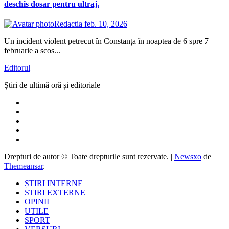
deschis dosar pentru ultraj.
Redactia
feb. 10, 2026
Un incident violent petrecut în Constanța în noaptea de 6 spre 7
februarie a scos...
Editorul
Știri de ultimă oră și editoriale
Drepturi de autor © Toate drepturile sunt rezervate.
|
Newsxo
de
Themeansar
.
ȘTIRI INTERNE
STIRI EXTERNE
OPINII
UTILE
SPORT