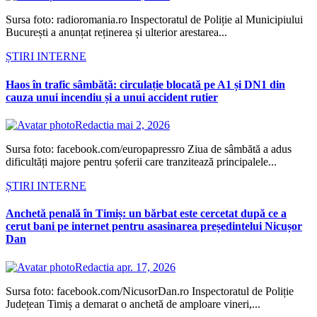
Sursa foto: radioromania.ro Inspectoratul de Poliție al Municipiului
București a anunțat reținerea și ulterior arestarea...
ȘTIRI INTERNE
Haos în trafic sâmbătă: circulație blocată pe A1 și DN1 din
cauza unui incendiu și a unui accident rutier
Redactia
mai 2, 2026
Sursa foto: facebook.com/europapressro Ziua de sâmbătă a adus
dificultăți majore pentru șoferii care tranzitează principalele...
ȘTIRI INTERNE
Anchetă penală în Timiș: un bărbat este cercetat după ce a
cerut bani pe internet pentru asasinarea președintelui Nicușor
Dan
Redactia
apr. 17, 2026
Sursa foto: facebook.com/NicusorDan.ro Inspectoratul de Poliție
Județean Timiș a demarat o anchetă de amploare vineri,...