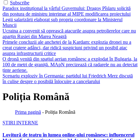
Subscribe
Paradox instituțional la vârful Guvernului: Dragoș Pîslaru solicită
din postura de ministru interimar al MIPE modificarea proiectului
Legii salarizării elaborat sub propria coordonare la Ministerul
Muncii
Ucraina a convenit să oprească atacurile asupra petrolierelor care nu
aparțin Rusiei din Marea Neagră
Primele concluzii ale anchetei de la Kardam: explozia dronei nu a
creat cratere adânci, dar ridică suspiciuni privind un posibil atac
asupra infrastructurii critice
O dronă venită din spațiul aerian românesc a explodat în Bulgaria, la
100 de metri de graniță. MApN precizează că radarele nu au detectat
ținte aeriene.
Scenariu exploziv în Germania: partidul lui Friedrich Merz discută
în culise despre o posibilă înlocuire a cancelarului
Poliția Română
Prima pagină
-
Poliția Română
ȘTIRI INTERNE
Lovitură de teatru în lumea online-ului românesc: influencerul