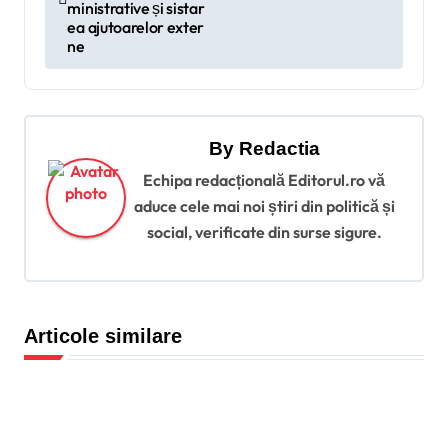
v
ministrative și sistar
ea ajutoarelor exter
i
ne
g
a
r
By
Redactia
e
Echipa redacțională Editorul.ro vă
î
aduce cele mai noi știri din politică și
social, verificate din surse sigure.
n
a
r
Articole similare
t
i
c
o