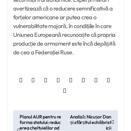
avertizează că o reducere semnificativă a
forțelor americane ar putea crea o
vulnerabilitate majoră, în condițiile în care
Uniunea Europeană recunoaște că propria
producție de armament este încă depășită
de cea a Federației Ruse.
N
Planul AUR pentru re
Analiză: Nicușor Dan
forma statului: reduc
și sfârșitul echilibrist
a
erea cheltuielilor ad
icii