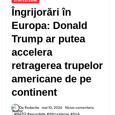
STIRI EXTERNE
Îngrijorări în
Europa: Donald
Trump ar putea
accelera
retragerea trupelor
americane de pe
continent
De Redactia
mai 10, 2026
Niciun comentariu
#
NATO
#
securitate
#
Știri externe
#
SUA