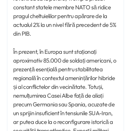
constant statele membre NATO să ridice
pragul cheltuielilor pentru apărare de la
actualul 2% la un nivel fără precedent de 5%
din PIB.
În prezent, în Europa sunt staționați
aproximativ 85.000 de soldați americani, o
prezență esențială pentru stabilitatea
regională în contextul amenințărilor hibride
și al conflictelor din vecinătate. Totuși,
nemulțumirea Casei Albe față de aliați
precum Germania sau Spania, acuzate de
un sprijin insuficient în tensiunile SUA-Iran,
ar putea duce la o reconfigurare istorică a
securității transatlantice. Experții militari