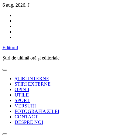
Sari
6 aug. 2026, J
la
conținut
Editorul
Știri de ultimă oră și editoriale
ȘTIRI INTERNE
STIRI EXTERNE
OPINII
UTILE
SPORT
VERSURI
FOTOGRAFIA ZILEI
CONTACT
DESPRE NOI