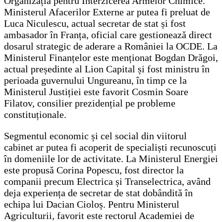
Organizația pentru Interzicerea Armelor Chimice.
Ministerul Afacerilor Externe ar putea fi preluat de
Luca Niculescu, actual secretar de stat și fost
ambasador în Franța, oficial care gestionează direct
dosarul strategic de aderare a României la OCDE. La
Ministerul Finanțelor este menționat Bogdan Drăgoi,
actual președinte al Lion Capital și fost ministru în
perioada guvernului Ungureanu, în timp ce la
Ministerul Justiției este favorit Cosmin Soare
Filatov, consilier prezidențial pe probleme
constituționale.
Segmentul economic și cel social din viitorul
cabinet ar putea fi acoperit de specialiști recunoscuți
în domeniile lor de activitate. La Ministerul Energiei
este propusă Corina Popescu, fost director la
companii precum Electrica și Transelectrica, având
deja experiența de secretar de stat dobândită în
echipa lui Dacian Cioloș. Pentru Ministerul
Agriculturii, favorit este rectorul Academiei de