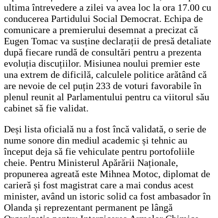
ultima întrevedere a zilei va avea loc la ora 17.00 cu
conducerea Partidului Social Democrat. Echipa de
comunicare a premierului desemnat a precizat că
Eugen Tomac va susține declarații de presă detaliate
după fiecare rundă de consultări pentru a prezenta
evoluția discuțiilor. Misiunea noului premier este
una extrem de dificilă, calculele politice arătând că
are nevoie de cel puțin 233 de voturi favorabile în
plenul reunit al Parlamentului pentru ca viitorul său
cabinet să fie validat.
Deși lista oficială nu a fost încă validată, o serie de
nume sonore din mediul academic și tehnic au
început deja să fie vehiculate pentru portofoliile
cheie. Pentru Ministerul Apărării Naționale,
propunerea agreată este Mihnea Motoc, diplomat de
carieră și fost magistrat care a mai condus acest
minister, având un istoric solid ca fost ambasador în
Olanda și reprezentant permanent pe lângă