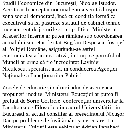
Studii Economice din București, Nicolae Istudor.
Acesta ar fi acceptat nominalizarea venită dinspre
zona social-democrată, însă cu condiția fermă ca
executivul să își păstreze statutul de cabinet tehnic,
independent de jocurile strict politice. Ministerul
Afacerilor Interne ar putea rămâne sub coordonarea
actualului secretar de stat Bogdan Despescu, fost șef
al Poliției Române, asigurându-se astfel
continuitatea administrativă, în timp ce portofoliul
Muncii ar urma să fie încredințat Laviniei
Niculescu, specialist aflat în conducerea Agenției
Naționale a Funcționarilor Publici.
Zonele de educație și cultură aduc de asemenea
propuneri inedite. Ministerul Educației ar putea fi
preluat de Sorin Costreie, conferențiar universitar la
Facultatea de Filosofie din cadrul Universității din
București și actual consilier al președintelui Nicușor
Dan pe probleme de învățământ și cercetare. La
Ministerul Culturii este vehiculat Adrian Papahagi,