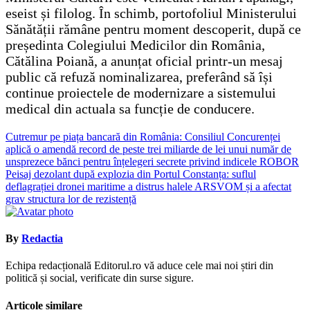
eseist și filolog. În schimb, portofoliul Ministerului
Sănătății rămâne pentru moment descoperit, după ce
președinta Colegiului Medicilor din România,
Cătălina Poiană, a anunțat oficial printr-un mesaj
public că refuză nominalizarea, preferând să își
continue proiectele de modernizare a sistemului
medical din actuala sa funcție de conducere.
Navigare
Cutremur pe piața bancară din România: Consiliul Concurenței
aplică o amendă record de peste trei miliarde de lei unui număr de
în
unsprezece bănci pentru înțelegeri secrete privind indicele ROBOR
articole
Peisaj dezolant după explozia din Portul Constanța: suflul
deflagrației dronei maritime a distrus halele ARSVOM și a afectat
grav structura lor de rezistență
By
Redactia
Echipa redacțională Editorul.ro vă aduce cele mai noi știri din
politică și social, verificate din surse sigure.
Articole similare