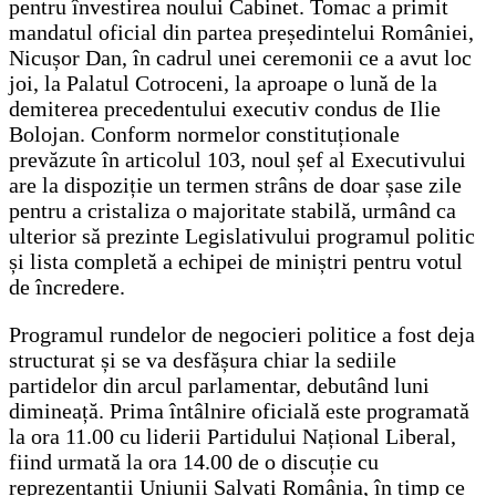
pentru învestirea noului Cabinet. Tomac a primit
mandatul oficial din partea președintelui României,
Nicușor Dan, în cadrul unei ceremonii ce a avut loc
joi, la Palatul Cotroceni, la aproape o lună de la
demiterea precedentului executiv condus de Ilie
Bolojan. Conform normelor constituționale
prevăzute în articolul 103, noul șef al Executivului
are la dispoziție un termen strâns de doar șase zile
pentru a cristaliza o majoritate stabilă, urmând ca
ulterior să prezinte Legislativului programul politic
și lista completă a echipei de miniștri pentru votul
de încredere.
Programul rundelor de negocieri politice a fost deja
structurat și se va desfășura chiar la sediile
partidelor din arcul parlamentar, debutând luni
dimineață. Prima întâlnire oficială este programată
la ora 11.00 cu liderii Partidului Național Liberal,
fiind urmată la ora 14.00 de o discuție cu
reprezentanții Uniunii Salvați România, în timp ce