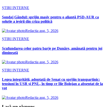
ȘTIRI INTERNE
Sondaj Gândul: sprijin masiv pentru o alianță PSD-AUR ca
soluție a ieșirii din criza politică
Redactia
aug. 5, 2026
ȘTIRI INTERNE
Scufundarea celor patru barje pe Dunăre, amânată pentru joi
dimineață
Redactia
aug. 5, 2026
ȘTIRI INTERNE
Legea integrității, adoptată de Senat cu sprijin transpartinic:
tensiuni în USR și PNL, în timp ce Ilie Bolojan a absentat de la
vot
Redactia
aug. 5, 2026
Lasă un răspuns