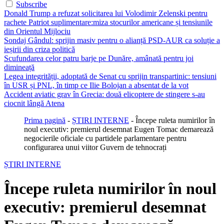
Subscribe
Donald Trump a refuzat solicitarea lui Volodimir Zelenski pentru
rachete Patriot suplimentare:miza stocurilor americane și tensiunile
din Orientul Mijlociu
Sondaj Gândul: sprijin masiv pentru o alianță PSD-AUR ca soluție a
ieșirii din criza politică
Scufundarea celor patru barje pe Dunăre, amânată pentru joi
dimineață
Legea integrității, adoptată de Senat cu sprijin transpartinic: tensiuni
în USR și PNL, în timp ce Ilie Bolojan a absentat de la vot
Accident aviatic grav în Grecia: două elicoptere de stingere s-au
ciocnit lângă Atena
Prima pagină
-
ȘTIRI INTERNE
-
Începe ruleta numirilor în
noul executiv: premierul desemnat Eugen Tomac demarează
negocierile oficiale cu partidele parlamentare pentru
configurarea unui viitor Guvern de tehnocrați
ȘTIRI INTERNE
Începe ruleta numirilor în noul
executiv: premierul desemnat