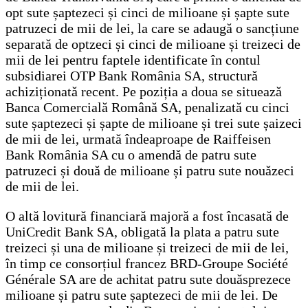
opt sute șaptezeci și cinci de milioane și șapte sute
patruzeci de mii de lei, la care se adaugă o sancțiune
separată de optzeci și cinci de milioane și treizeci de
mii de lei pentru faptele identificate în contul
subsidiarei OTP Bank România SA, structură
achiziționată recent. Pe poziția a doua se situează
Banca Comercială Română SA, penalizată cu cinci
sute șaptezeci și șapte de milioane și trei sute șaizeci
de mii de lei, urmată îndeaproape de Raiffeisen
Bank România SA cu o amendă de patru sute
patruzeci și două de milioane și patru sute nouăzeci
de mii de lei.
O altă lovitură financiară majoră a fost încasată de
UniCredit Bank SA, obligată la plata a patru sute
treizeci și una de milioane și treizeci de mii de lei,
în timp ce consorțiul francez BRD-Groupe Société
Générale SA are de achitat patru sute douăsprezece
milioane și patru sute șaptezeci de mii de lei. De