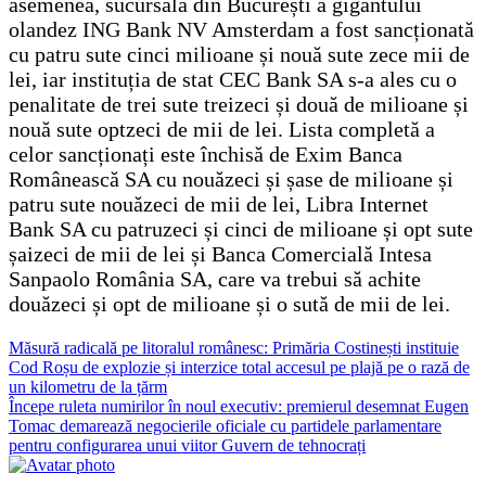
asemenea, sucursala din București a gigantului
olandez ING Bank NV Amsterdam a fost sancționată
cu patru sute cinci milioane și nouă sute zece mii de
lei, iar instituția de stat CEC Bank SA s-a ales cu o
penalitate de trei sute treizeci și două de milioane și
nouă sute optzeci de mii de lei. Lista completă a
celor sancționați este închisă de Exim Banca
Românească SA cu nouăzeci și șase de milioane și
patru sute nouăzeci de mii de lei, Libra Internet
Bank SA cu patruzeci și cinci de milioane și opt sute
șaizeci de mii de lei și Banca Comercială Intesa
Sanpaolo România SA, care va trebui să achite
douăzeci și opt de milioane și o sută de mii de lei.
Navigare
Măsură radicală pe litoralul românesc: Primăria Costinești instituie
Cod Roșu de explozie și interzice total accesul pe plajă pe o rază de
în
un kilometru de la țărm
articole
Începe ruleta numirilor în noul executiv: premierul desemnat Eugen
Tomac demarează negocierile oficiale cu partidele parlamentare
pentru configurarea unui viitor Guvern de tehnocrați