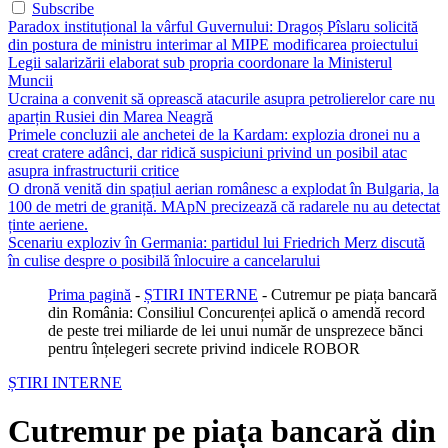
Subscribe
Paradox instituțional la vârful Guvernului: Dragoș Pîslaru solicită
din postura de ministru interimar al MIPE modificarea proiectului
Legii salarizării elaborat sub propria coordonare la Ministerul
Muncii
Ucraina a convenit să oprească atacurile asupra petrolierelor care nu
aparțin Rusiei din Marea Neagră
Primele concluzii ale anchetei de la Kardam: explozia dronei nu a
creat cratere adânci, dar ridică suspiciuni privind un posibil atac
asupra infrastructurii critice
O dronă venită din spațiul aerian românesc a explodat în Bulgaria, la
100 de metri de graniță. MApN precizează că radarele nu au detectat
ținte aeriene.
Scenariu exploziv în Germania: partidul lui Friedrich Merz discută
în culise despre o posibilă înlocuire a cancelarului
Prima pagină
-
ȘTIRI INTERNE
-
Cutremur pe piața bancară
din România: Consiliul Concurenței aplică o amendă record
de peste trei miliarde de lei unui număr de unsprezece bănci
pentru înțelegeri secrete privind indicele ROBOR
ȘTIRI INTERNE
Cutremur pe piața bancară din