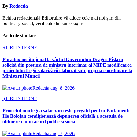
By
Redactia
Echipa redacțională Editorul.ro vă aduce cele mai noi știri din
politică și social, verificate din surse sigure.
Articole similare
ȘTIRI INTERNE
Paradox instituțional la vârful Guvernului: Dragoș Pîslaru
solicită din postura de ministru interimar al MIPE modificarea
proiectului Legii salarizării elaborat sub propria coordonare la
Ministerul Muncii
Redactia
aug. 8, 2026
ȘTIRI INTERNE
Proiectul noii legi a salarizării este pregătit pentru Parlament:
Ilie Bolojan condiționează depunerea oficială a acestuia de
obținerea unui acord politic și social
Redactia
aug. 7, 2026