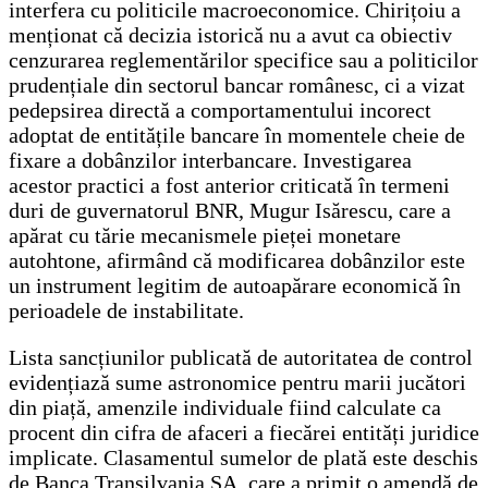
interfera cu politicile macroeconomice. Chirițoiu a
menționat că decizia istorică nu a avut ca obiectiv
cenzurarea reglementărilor specifice sau a politicilor
prudențiale din sectorul bancar românesc, ci a vizat
pedepsirea directă a comportamentului incorect
adoptat de entitățile bancare în momentele cheie de
fixare a dobânzilor interbancare. Investigarea
acestor practici a fost anterior criticată în termeni
duri de guvernatorul BNR, Mugur Isărescu, care a
apărat cu tărie mecanismele pieței monetare
autohtone, afirmând că modificarea dobânzilor este
un instrument legitim de autoapărare economică în
perioadele de instabilitate.
Lista sancțiunilor publicată de autoritatea de control
evidențiază sume astronomice pentru marii jucători
din piață, amenzile individuale fiind calculate ca
procent din cifra de afaceri a fiecărei entități juridice
implicate. Clasamentul sumelor de plată este deschis
de Banca Transilvania SA, care a primit o amendă de