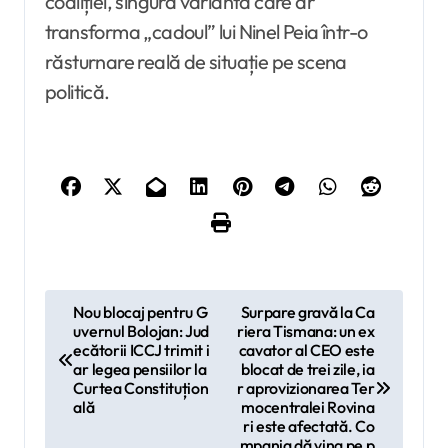
coaliției, singura variantă care ar
transforma „cadoul” lui Ninel Peia într-o
răsturnare reală de situație pe scena
politică.
N
Nou blocaj pentru G
Surpare gravă la Ca
uvernul Bolojan: Jud
riera Tismana: un ex
a
ecătorii ICCJ trimit i
cavator al CEO este
v
ar legea pensiilor la
blocat de trei zile, ia
Curtea Constituțion
r aprovizionarea Ter
i
ală
mocentralei Rovina
ri este afectată. Co
g
mpania dă vina pe p