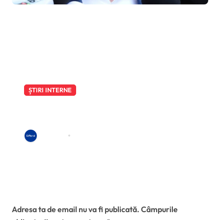
ale lui Călin Georgescu și
Horațiu Potra
ȘTIRI INTERNE
Sondaj Gândul: sprijin masiv
pentru o alianță PSD-AUR ca
soluție a ieșirii din criza politică
Redactia
aug. 5, 2026
Lasă un răspuns
Adresa ta de email nu va fi publicată.
Câmpurile