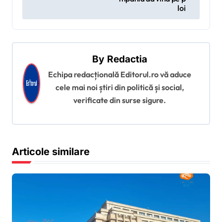
loi
a
r
e
î
By
Redactia
n
Echipa redacțională Editorul.ro vă aduce
cele mai noi știri din politică și social,
a
verificate din surse sigure.
r
t
i
Articole similare
c
o
l
e