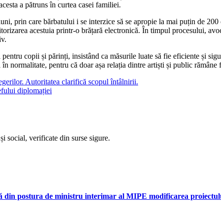
acesta a pătruns în curtea casei familiei.
uni, prin care bărbatului i se interzice să se apropie la mai puțin de 200
orizarea acestuia printr-o brățară electronică. În timpul procesului, avocat
iv.
 pentru copii și părinți, insistând ca măsurile luate să fie eficiente și si
 în normalitate, pentru că doar așa relația dintre artiști și public rămâne
ilor. Autoritatea clarifică scopul întâlnirii.
fului diplomației
i social, verificate din surse sigure.
tă din postura de ministru interimar al MIPE modificarea proiectulu