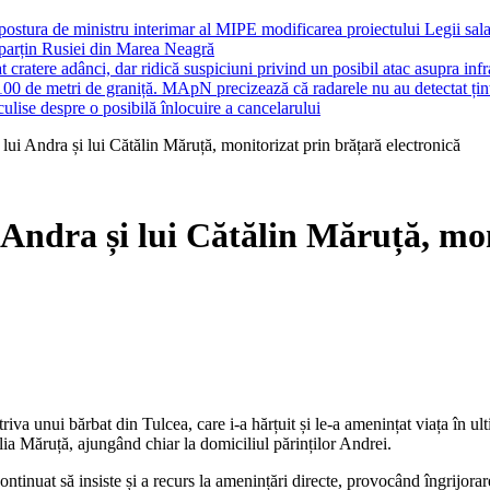
 postura de ministru interimar al MIPE modificarea proiectului Legii sal
 aparțin Rusiei din Marea Neagră
cratere adânci, dar ridică suspiciuni privind un posibil atac asupra infras
100 de metri de graniță. MApN precizează că radarele nu au detectat țin
ulise despre o posibilă înlocuire a cancelarului
lui Andra și lui Cătălin Măruță, monitorizat prin brățară electronică
 Andra și lui Cătălin Măruță, mo
iva unui bărbat din Tulcea, care i-a hărțuit și le-a amenințat viața în ul
ilia Măruță, ajungând chiar la domiciliul părinților Andrei.
 continuat să insiste și a recurs la amenințări directe, provocând îngrijor