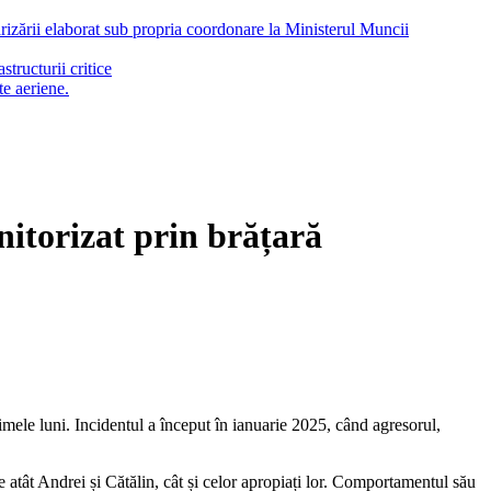
arizării elaborat sub propria coordonare la Ministerul Muncii
tructurii critice
te aeriene.
nitorizat prin brățară
timele luni. Incidentul a început în ianuarie 2025, când agresorul,
are atât Andrei și Cătălin, cât și celor apropiați lor. Comportamentul său