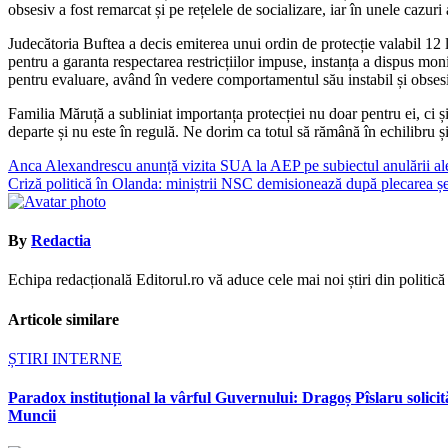
obsesiv a fost remarcat și pe rețelele de socializare, iar în unele cazuri 
Judecătoria Buftea a decis emiterea unui ordin de protecție valabil 12 l
pentru a garanta respectarea restricțiilor impuse, instanța a dispus monit
pentru evaluare, având în vedere comportamentul său instabil și obses
Familia Măruță a subliniat importanța protecției nu doar pentru ei, ci și
departe și nu este în regulă. Ne dorim ca totul să rămână în echilibru și
Navigare
Anca Alexandrescu anunță vizita SUA la AEP pe subiectul anulării aleger
Criză politică în Olanda: miniștrii NSC demisionează după plecarea șe
în
articole
By
Redactia
Echipa redacțională Editorul.ro vă aduce cele mai noi știri din politică ș
Articole similare
ȘTIRI INTERNE
Paradox instituțional la vârful Guvernului: Dragoș Pîslaru solici
Muncii