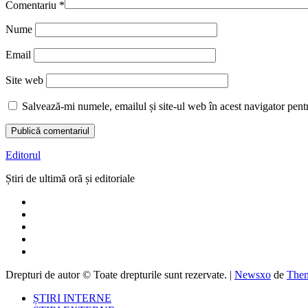
Comentariu
*
Nume
Email
Site web
Salvează-mi numele, emailul și site-ul web în acest navigator pent
Editorul
Știri de ultimă oră și editoriale
Drepturi de autor © Toate drepturile sunt rezervate.
|
Newsxo
de
Them
ȘTIRI INTERNE