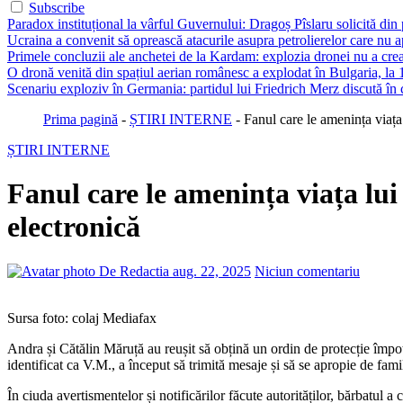
Subscribe
Paradox instituțional la vârful Guvernului: Dragoș Pîslaru solicită din
Ucraina a convenit să oprească atacurile asupra petrolierelor care nu
Primele concluzii ale anchetei de la Kardam: explozia dronei nu a creat 
O dronă venită din spațiul aerian românesc a explodat în Bulgaria, la 
Scenariu exploziv în Germania: partidul lui Friedrich Merz discută în c
Prima pagină
-
ȘTIRI INTERNE
-
Fanul care le amenința viața 
ȘTIRI INTERNE
Fanul care le amenința viața lui
electronică
De Redactia
aug. 22, 2025
Niciun comentariu
Sursa foto: colaj Mediafax
Andra și Cătălin Măruță au reușit să obțină un ordin de protecție împotr
identificat ca V.M., a început să trimită mesaje și să se apropie de fam
În ciuda avertismentelor și notificărilor făcute autorităților, bărbatul a