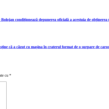
ie Bolojan condiționează depunerea oficială a acestuia de obținerea u
ine că a căzut cu mașina în craterul format de o surpare de caros
ate cu
*