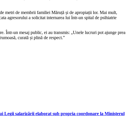
 de metri de membrii familiei Măruță și de apropiații lor. Mai mult,
a agresorului a solicitat internarea lui într-un spital de psihiatrie
gure. Într-un mesaj public, ei au transmis: „Unele lucruri pot ajunge prea
 frumoasă, curată și plină de respect.”
i Legii salarizării elaborat sub propria coordonare la Ministerul