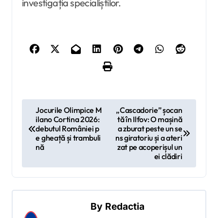
investigația specialiștilor.
N
Jocurile Olimpice M
„Cascadorie” șocan
ilano Cortina 2026:
tă în Ilfov: O mașină
a
debutul României p
a zburat peste un se
v
e gheață și trambuli
ns giratoriu și a ateri
nă
zat pe acoperișul un
i
ei clădiri
g
a
r
By
Redactia