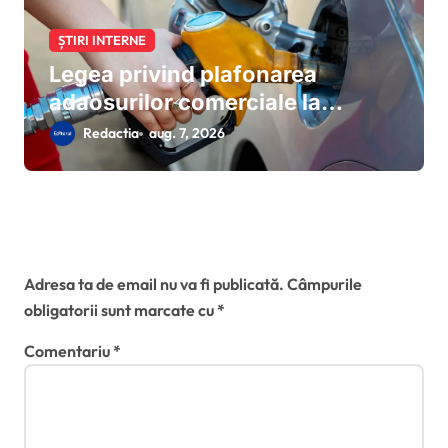
ȘTIRI INTERNE
Legea privind plafonarea
adaosurilor comerciale la
carburanți a intrat în vigoare:
Redactia
aug. 7, 2026
măsurile de urgență valabile
până în octombrie 2026
Lasă un răspuns
Adresa ta de email nu va fi publicată.
Câmpurile
obligatorii sunt marcate cu
*
Comentariu
*