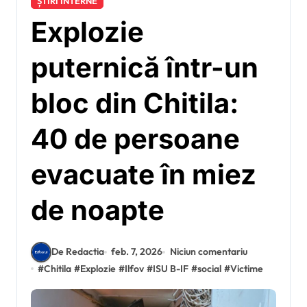
ȘTIRI INTERNE
Explozie
puternică într-un
bloc din Chitila:
40 de persoane
evacuate în miez
de noapte
De Redactia
feb. 7, 2026
Niciun comentariu
#
Chitila
#
Explozie
#
Ilfov
#
ISU B-IF
#
social
#
Victime