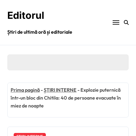
Sari
la
Editorul
conținut
Știri de ultimă oră și editoriale
Prima pagină
-
ȘTIRI INTERNE
-
Explozie puternică
într-un bloc din Chitila: 40 de persoane evacuate în
miez de noapte