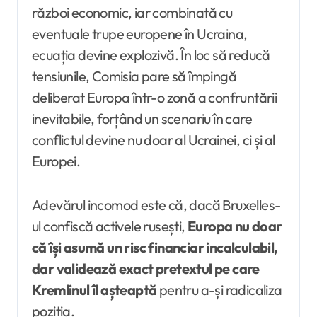
război economic, iar combinată cu
eventuale trupe europene în Ucraina,
ecuația devine explozivă. În loc să reducă
tensiunile, Comisia pare să împingă
deliberat Europa într-o zonă a confruntării
inevitabile, forțând un scenariu în care
conflictul devine nu doar al Ucrainei, ci și al
Europei.
Adevărul incomod este că, dacă Bruxelles-
ul confiscă activele rusești,
Europa nu doar
că își asumă un risc financiar incalculabil,
dar validează exact pretextul pe care
Kremlinul îl așteaptă
pentru a-și radicaliza
poziția.