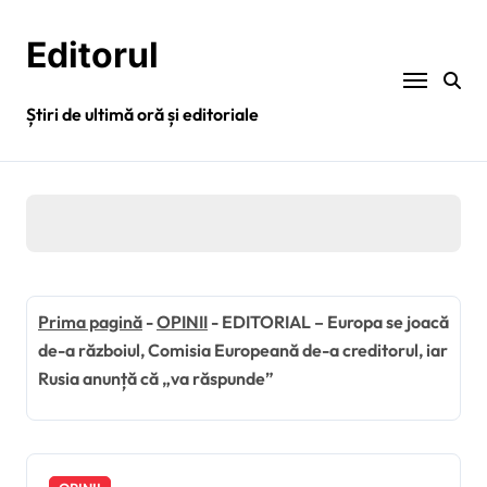
Sari
la
Editorul
conținut
Știri de ultimă oră și editoriale
Prima pagină
-
OPINII
-
EDITORIAL – Europa se joacă
de-a războiul, Comisia Europeană de-a creditorul, iar
Rusia anunță că „va răspunde”