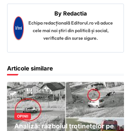
r
By
Redactia
e
Echipa redacțională Editorul.ro vă aduce
î
cele mai noi știri din politică și social,
n
verificate din surse sigure.
a
r
t
Articole similare
i
c
o
l
e
OPINII
Analiză: războiul trotinetelor pe