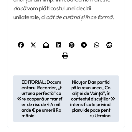
dacă
vom plăti costul unei decizii
unilaterale, ci
cât de curând și în ce formă
.
N
EDITORIAL: Docum
Nicușor Dan partici
entarul Recorder, „f
pă la reuniunea „Co
a
urtuna perfectă” ca
aliției de Voință”, în
v
re acoperă un transf
contextul discuțiilor
er de risc de 4,4 mili
intensificate privind
i
arde € pe umerii Ro
planul de pace pent
mâniei
ru Ucraina
g
a