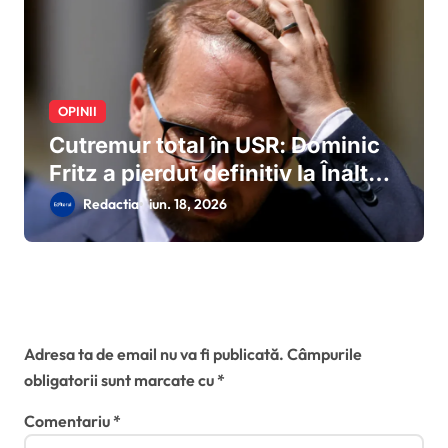
OPINII
Cutremur total în USR: Dominic
Fritz a pierdut definitiv la Înalta
Curte procesul cu ANI, este
Redactia
iun. 18, 2026
declarat incompatibil și își
pierde mandatul de primar al
Timișoarei
Lasă un răspuns
Adresa ta de email nu va fi publicată.
Câmpurile
obligatorii sunt marcate cu
*
Comentariu
*