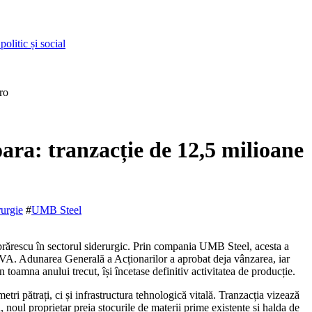
olitic și social
ro
ra: tranzacție de 12,5 milioane
rurgie
#
UMB Steel
 TVA. Adunarea Generală a Acționarilor a aprobat deja vânzarea, iar
n toamna anului trecut, își încetase definitiv activitatea de producție.
ri pătrați, ci și infrastructura tehnologică vitală. Tranzacția vizează
, noul proprietar preia stocurile de materii prime existente și halda de