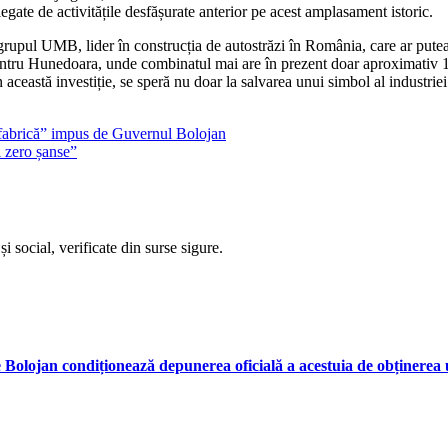
egate de activitățile desfășurate anterior pe acest amplasament istoric.
 grupul UMB, lider în construcția de autostrăzi în România, care ar putea u
ntru Hunedoara, unde combinatul mai are în prezent doar aproximativ 100 
n această investiție, se speră nu doar la salvarea unui simbol al industrie
de fabrică” impus de Guvernul Bolojan
i zero șanse”
i social, verificate din surse sigure.
ie Bolojan condiționează depunerea oficială a acestuia de obținerea u