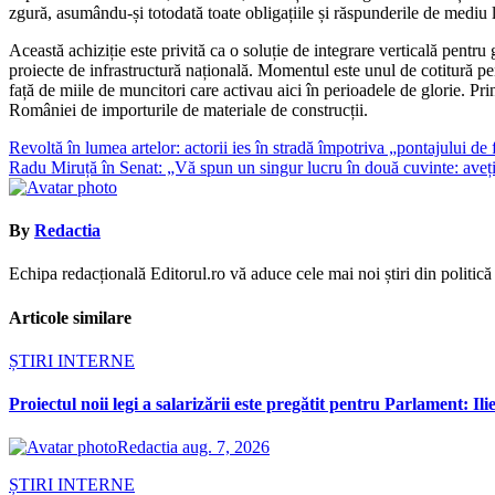
zgură, asumându-și totodată toate obligațiile și răspunderile de mediu l
Această achiziție este privită ca o soluție de integrare verticală pentru
proiecte de infrastructură națională. Momentul este unul de cotitură pe
față de miile de muncitori care activau aici în perioadele de glorie. Pri
României de importurile de materiale de construcții.
Navigare
Revoltă în lumea artelor: actorii ies în stradă împotriva „pontajului 
Radu Miruță în Senat: „Vă spun un singur lucru în două cuvinte: aveț
în
articole
By
Redactia
Echipa redacțională Editorul.ro vă aduce cele mai noi știri din politică ș
Articole similare
ȘTIRI INTERNE
Proiectul noii legi a salarizării este pregătit pentru Parlament: Il
Redactia
aug. 7, 2026
ȘTIRI INTERNE