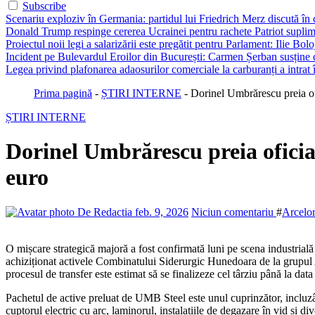
Subscribe
Scenariu exploziv în Germania: partidul lui Friedrich Merz discută în c
Donald Trump respinge cererea Ucrainei pentru rachete Patriot suplim
Proiectul noii legi a salarizării este pregătit pentru Parlament: Ilie Bo
Incident pe Bulevardul Eroilor din București: Carmen Șerban susține c
Legea privind plafonarea adaosurilor comerciale la carburanți a intrat
Prima pagină
-
ȘTIRI INTERNE
-
Dorinel Umbrărescu preia of
ȘTIRI INTERNE
Dorinel Umbrărescu preia ofici
euro
De Redactia
feb. 9, 2026
Niciun comentariu
#
Arcelor
O mișcare strategică majoră a fost confirmată luni pe scena industrială românească, marcând intrarea oficială a omului de afaceri Dorinel Umbrărescu în sectorul siderurgic. Prin compania UMB Steel, acesta a
achiziționat activele Combinatului Siderurgic Hunedoara de la grupul 
procesul de transfer este estimat să se finalizeze cel târziu până la dat
Pachetul de active preluat de UMB Steel este unul cuprinzător, incluzân
cuptorul electric cu arc, laminorul, instalațiile de degazare în vid și d