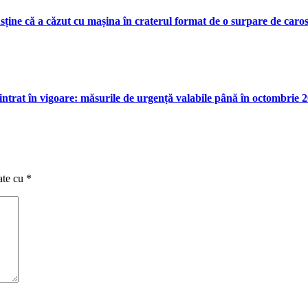
ine că a căzut cu mașina în craterul format de o surpare de caros
intrat în vigoare: măsurile de urgență valabile până în octombrie 
ate cu
*