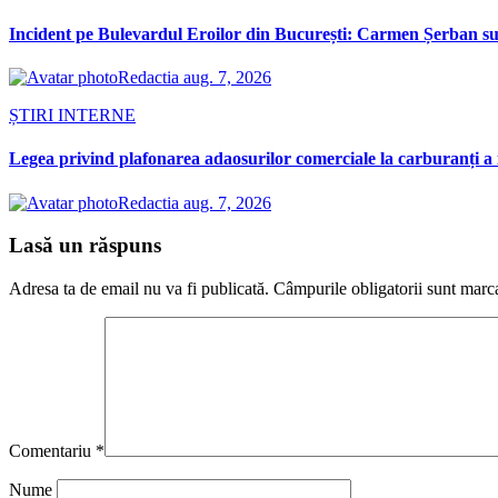
Incident pe Bulevardul Eroilor din București: Carmen Șerban susț
Redactia
aug. 7, 2026
ȘTIRI INTERNE
Legea privind plafonarea adaosurilor comerciale la carburanți a 
Redactia
aug. 7, 2026
Lasă un răspuns
Adresa ta de email nu va fi publicată.
Câmpurile obligatorii sunt marc
Comentariu
*
Nume