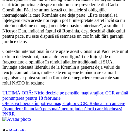
clarificări punctuale despre modul în care prevederile din Carta
Consiliului Păcii se armonizează cu tratatele și obligațiile
internaționale la care România este deja parte. „Este esențial să
înțelegem dacă aceste noi reguli pot fi interpretate astfel încât să nu
intre în coliziune cu angajamentele noastre anterioare”, a subliniat
Nicușor Dan, indicând faptul că România, deși deschisă dialogului
pentru pace, nu este dispusă să semneze un cec în alb fără garanții
juridice clare.
Contextul internațional în care apare acest Consiliu al Păcii este unul
extrem de tensionat, marcat de reconfigurări de forțe și de o
fragmentare a opiniilor în rândul aliaților tradiționali ai SUA.
Invitația adresată liderului de la Kremlin a generat deja valuri de
reacții contradictorii, multe state europene temându-se că noul
organism ar putea submina formate de negociere consacrate sau
rolul NATO în regiune.
Navigare
ULTIMĂ ORĂ: Nicio decizie pe pensiile magistraților. CCR amână
pronunțarea pentru 18 februarie
în
Ofensivă liberală împotriva magistraților CCR: Raluca Turcan cere
articole
răspundere financiară personală pentru judecătorii care blochează
PNRR
By
Redactia