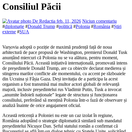
Consiliul Păcii
De Redactia
feb. 11, 2026
Niciun comentariu
#
diplomație
#
Donald Trump
#
politică
#
Polonia
#
România
#
Știri
externe
#
SUA
Varșovia adoptă o poziție de maximă prudență față de noua
arhitectură de pace propusă de Washington, premierul Donald Tusk
anunțând miercuri că Polonia nu se va alătura, pentru moment,
Consiliului Păcii. Această inițiativă internațională, promovată intens
de președintele Donald Trump, are ca obiectiv declarat medierea și
stingerea marilor conflicte ale momentului, cu accent pe războaiele
din Ucraina și Fâșia Gaza. Deși invitația de a participa la acest
organism a fost transmisă mai multor actori globali de relevanță
majoră, inclusiv președintelui rus Vladimir Putin, Tusk a invocat
„anumite îndoieli naționale” legate de structura și funcționarea
consiliului, preferând să mențină Polonia într-o fază de observare și
analiză înainte de orice angajament oficial.
Această reticență a Poloniei nu este un caz izolat în regiune,
România adoptând o strategie diplomatică similară sub mandatul
președintelui Nicușor Dan. Șeful statului român a confirmat că
Bucureștiul se află într-un dialog tehnic cu Statele Unite, solicitând