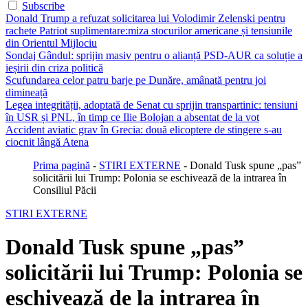
Subscribe
Donald Trump a refuzat solicitarea lui Volodimir Zelenski pentru
rachete Patriot suplimentare:miza stocurilor americane și tensiunile
din Orientul Mijlociu
Sondaj Gândul: sprijin masiv pentru o alianță PSD-AUR ca soluție a
ieșirii din criza politică
Scufundarea celor patru barje pe Dunăre, amânată pentru joi
dimineață
Legea integrității, adoptată de Senat cu sprijin transpartinic: tensiuni
în USR și PNL, în timp ce Ilie Bolojan a absentat de la vot
Accident aviatic grav în Grecia: două elicoptere de stingere s-au
ciocnit lângă Atena
Prima pagină
-
STIRI EXTERNE
-
Donald Tusk spune „pas”
solicitării lui Trump: Polonia se eschivează de la intrarea în
Consiliul Păcii
STIRI EXTERNE
Donald Tusk spune „pas”
solicitării lui Trump: Polonia se
eschivează de la intrarea în