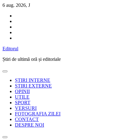
Sari
6 aug. 2026, J
la
conținut
Editorul
Știri de ultimă oră și editoriale
ȘTIRI INTERNE
STIRI EXTERNE
OPINII
UTILE
SPORT
VERSURI
FOTOGRAFIA ZILEI
CONTACT
DESPRE NOI