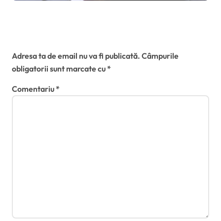
pierde mandatul de primar al
Timișoarei
Lasă un răspuns
Adresa ta de email nu va fi publicată.
Câmpurile
obligatorii sunt marcate cu
*
Comentariu
*