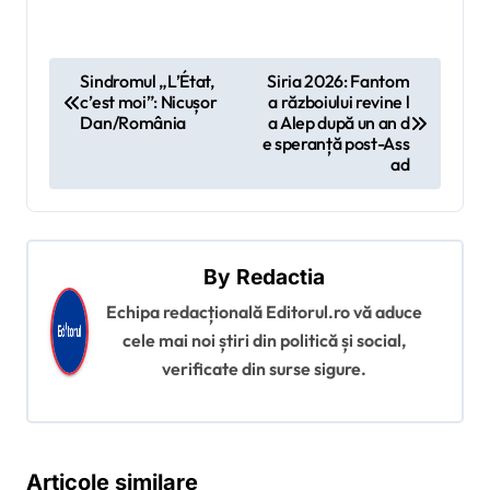
N
Sindromul „L’État,
Siria 2026: Fantom
c’est moi”: Nicușor
a războiului revine l
a
Dan/România
a Alep după un an d
v
e speranță post-Ass
ad
i
g
a
By
Redactia
r
Echipa redacțională Editorul.ro vă aduce
e
cele mai noi știri din politică și social,
î
verificate din surse sigure.
n
a
r
Articole similare