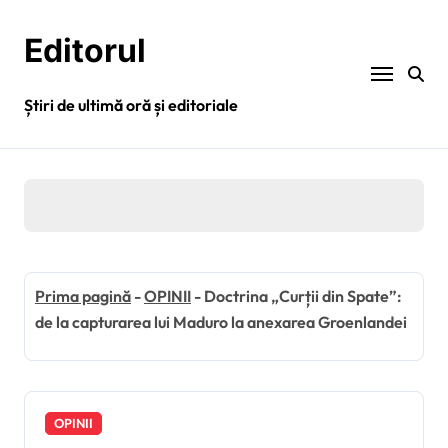
Sari
la
Editorul
conținut
Știri de ultimă oră și editoriale
Prima pagină
-
OPINII
-
Doctrina „Curții din Spate”:
de la capturarea lui Maduro la anexarea Groenlandei
OPINII