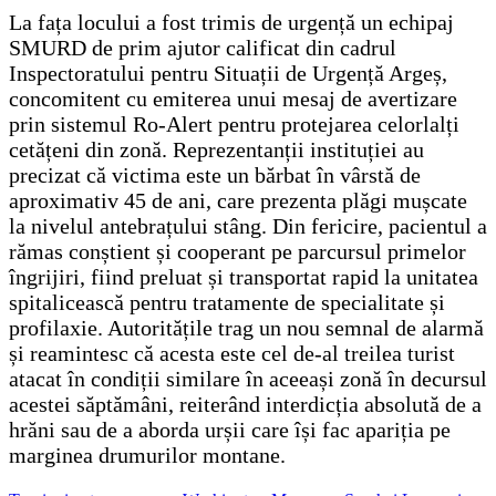
La fața locului a fost trimis de urgență un echipaj
SMURD de prim ajutor calificat din cadrul
Inspectoratului pentru Situații de Urgență Argeș,
concomitent cu emiterea unui mesaj de avertizare
prin sistemul Ro-Alert pentru protejarea celorlalți
cetățeni din zonă. Reprezentanții instituției au
precizat că victima este un bărbat în vârstă de
aproximativ 45 de ani, care prezenta plăgi mușcate
la nivelul antebrațului stâng. Din fericire, pacientul a
rămas conștient și cooperant pe parcursul primelor
îngrijiri, fiind preluat și transportat rapid la unitatea
spitalicească pentru tratamente de specialitate și
profilaxie. Autoritățile trag un nou semnal de alarmă
și reamintesc că acesta este cel de-al treilea turist
atacat în condiții similare în aceeași zonă în decursul
acestei săptămâni, reiterând interdicția absolută de a
hrăni sau de a aborda urșii care își fac apariția pe
marginea drumurilor montane.