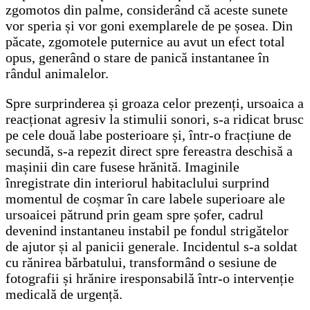
zgomotos din palme, considerând că aceste sunete
vor speria și vor goni exemplarele de pe șosea. Din
păcate, zgomotele puternice au avut un efect total
opus, generând o stare de panică instantanee în
rândul animalelor.
Spre surprinderea și groaza celor prezenți, ursoaica a
reacționat agresiv la stimulii sonori, s-a ridicat brusc
pe cele două labe posterioare și, într-o fracțiune de
secundă, s-a repezit direct spre fereastra deschisă a
mașinii din care fusese hrănită. Imaginile
înregistrate din interiorul habitaclului surprind
momentul de coșmar în care labele superioare ale
ursoaicei pătrund prin geam spre șofer, cadrul
devenind instantaneu instabil pe fondul strigătelor
de ajutor și al panicii generale. Incidentul s-a soldat
cu rănirea bărbatului, transformând o sesiune de
fotografii și hrănire iresponsabilă într-o intervenție
medicală de urgență.