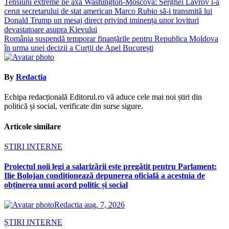
Navigare
Tensiuni extreme pe axa Washington-Moscova: Serghei Lavrov i-a
cerut secretarului de stat american Marco Rubio să-i transmită lui
în
Donald Trump un mesaj direct privind iminența unor lovituri
articole
devastatoare asupra Kievului
România suspendă temporar finanțările pentru Republica Moldova
în urma unei decizii a Curții de Apel București
By
Redactia
Echipa redacțională Editorul.ro vă aduce cele mai noi știri din
politică și social, verificate din surse sigure.
Articole similare
ȘTIRI INTERNE
Proiectul noii legi a salarizării este pregătit pentru Parlament:
Ilie Bolojan condiționează depunerea oficială a acestuia de
obținerea unui acord politic și social
Redactia
aug. 7, 2026
ȘTIRI INTERNE