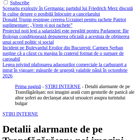
Subscribe
Scenariu exploziv în Germania: partidul lui Friedrich Merz discută
în culise despre o posibilă înlocuire a cancelarului
Donald Trump respinge cererea Ucrainei pentru rachete Patriot
suplimentare: „Vrem și noi rachete”
Proiectul noii legi a salarizării este pregătit pentru Parlament: Ilie
Bolojan condiționează depunerea oficială a acestuia de obținerea
unui acord politic și social
Incident pe Bulevardul Eroilor din București: Carmen Șerban
susține că a căzut cu mașina în craterul format de o surpare de
carosabil
Legea privind plafonarea adaosurilor comerciale la carburanți a
intrat în vigoare: măsurile de urgență valabile până în octombrie
2026
Prima pagină
-
ȘTIRI INTERNE
-
Detalii alarmante de pe
Transfăgărășan: noi imagini arată cum gesturile de panică ale
altor șoferi au declanșat atacul ursoaicei asupra turistului
bulgar
ȘTIRI INTERNE
Detalii alarmante de pe