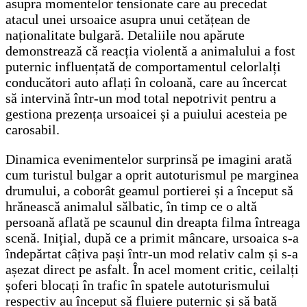
asupra momentelor tensionate care au precedat
atacul unei ursoaice asupra unui cetățean de
naționalitate bulgară. Detaliile nou apărute
demonstrează că reacția violentă a animalului a fost
puternic influențată de comportamentul celorlalți
conducători auto aflați în coloană, care au încercat
să intervină într-un mod total nepotrivit pentru a
gestiona prezența ursoaicei și a puiului acesteia pe
carosabil.
Dinamica evenimentelor surprinsă pe imagini arată
cum turistul bulgar a oprit autoturismul pe marginea
drumului, a coborât geamul portierei și a început să
hrănească animalul sălbatic, în timp ce o altă
persoană aflată pe scaunul din dreapta filma întreaga
scenă. Inițial, după ce a primit mâncare, ursoaica s-a
îndepărtat câțiva pași într-un mod relativ calm și s-a
așezat direct pe asfalt. În acel moment critic, ceilalți
șoferi blocați în trafic în spatele autoturismului
respectiv au început să fluiere puternic și să bată