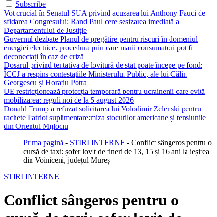
Subscribe
Vot crucial în Senatul SUA privind acuzarea lui Anthony Fauci de
sfidarea Congresului: Rand Paul cere sesizarea imediată a
Departamentului de Justiție
Guvernul dezbate Planul de pregătire pentru riscuri în domeniul
energiei electrice: procedura prin care marii consumatori pot fi
deconectați în caz de criză
Dosarul privind tentativa de lovitură de stat poate începe pe fond:
ÎCCJ a respins contestațiile Ministerului Public, ale lui Călin
Georgescu și Horațiu Potra
UE restricționează protecția temporară pentru ucrainenii care evită
mobilizarea: reguli noi de la 5 august 2026
Donald Trump a refuzat solicitarea lui Volodimir Zelenski pentru
rachete Patriot suplimentare:miza stocurilor americane și tensiunile
din Orientul Mijlociu
Prima pagină
-
ȘTIRI INTERNE
-
Conflict sângeros pentru o
cursă de taxi: șofer lovit de tineri de 13, 15 și 16 ani la ieșirea
din Voiniceni, județul Mureș
ȘTIRI INTERNE
Conflict sângeros pentru o