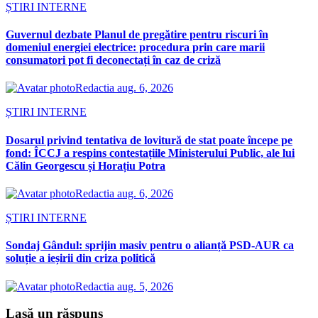
ȘTIRI INTERNE
Guvernul dezbate Planul de pregătire pentru riscuri în
domeniul energiei electrice: procedura prin care marii
consumatori pot fi deconectați în caz de criză
Redactia
aug. 6, 2026
ȘTIRI INTERNE
Dosarul privind tentativa de lovitură de stat poate începe pe
fond: ÎCCJ a respins contestațiile Ministerului Public, ale lui
Călin Georgescu și Horațiu Potra
Redactia
aug. 6, 2026
ȘTIRI INTERNE
Sondaj Gândul: sprijin masiv pentru o alianță PSD-AUR ca
soluție a ieșirii din criza politică
Redactia
aug. 5, 2026
Lasă un răspuns