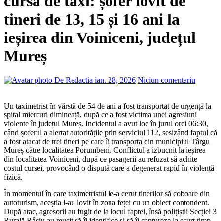
cursă de taxi: șofer lovit de
tineri de 13, 15 și 16 ani la
ieșirea din Voiniceni, județul
Mureș
De Redactia
ian. 28, 2026
Niciun comentariu
Un taximetrist în vârstă de 54 de ani a fost transportat de urgență la
spital miercuri dimineață, după ce a fost victima unei agresiuni
violente în județul Mureș. Incidentul a avut loc în jurul orei 06:30,
când șoferul a alertat autoritățile prin serviciul 112, sesizând faptul că
a fost atacat de trei tineri pe care îi transporta din municipiul Târgu
Mureș către localitatea Porumbeni. Conflictul a izbucnit la ieșirea
din localitatea Voiniceni, după ce pasagerii au refuzat să achite
costul cursei, provocând o dispută care a degenerat rapid în violență
fizică.
În momentul în care taximetristul le-a cerut tinerilor să coboare din
autoturism, aceștia l-au lovit în zona feței cu un obiect contondent.
După atac, agresorii au fugit de la locul faptei, însă polițiștii Secției 3
Rurală Râciu au reușit să îi identifice și să îi captureze la scurt timp.