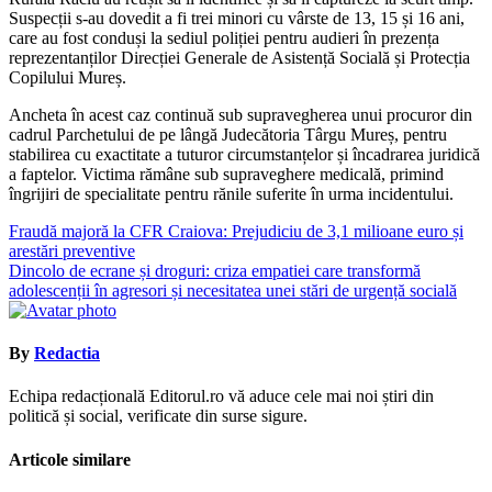
Suspecții s-au dovedit a fi trei minori cu vârste de 13, 15 și 16 ani,
care au fost conduși la sediul poliției pentru audieri în prezența
reprezentanților Direcției Generale de Asistență Socială și Protecția
Copilului Mureș.
Ancheta în acest caz continuă sub supravegherea unui procuror din
cadrul Parchetului de pe lângă Judecătoria Târgu Mureș, pentru
stabilirea cu exactitate a tuturor circumstanțelor și încadrarea juridică
a faptelor. Victima rămâne sub supraveghere medicală, primind
îngrijiri de specialitate pentru rănile suferite în urma incidentului.
Navigare
Fraudă majoră la CFR Craiova: Prejudiciu de 3,1 milioane euro și
arestări preventive
în
Dincolo de ecrane și droguri: criza empatiei care transformă
articole
adolescenții în agresori și necesitatea unei stări de urgență socială
By
Redactia
Echipa redacțională Editorul.ro vă aduce cele mai noi știri din
politică și social, verificate din surse sigure.
Articole similare