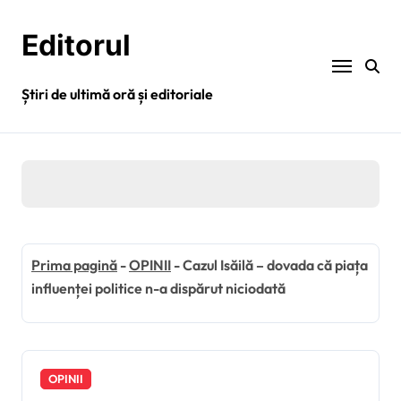
Sari
la
Editorul
conținut
Știri de ultimă oră și editoriale
Prima pagină
-
OPINII
-
Cazul Isăilă – dovada că piața
influenței politice n-a dispărut niciodată
OPINII