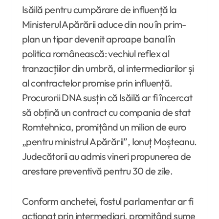
Isăilă pentru cumpărare de influență la
Ministerul Apărării aduce din nou în prim-
plan un tipar devenit aproape banal în
politica românească: vechiul reflex al
tranzacțiilor din umbră, al intermediarilor și
al contractelor promise prin influență.
Procurorii DNA susțin că Isăilă ar fi încercat
să obțină un contract cu compania de stat
Romtehnica, promițând un milion de euro
„pentru ministrul Apărării”, Ionuț Moșteanu.
Judecătorii au admis vineri propunerea de
arestare preventivă pentru 30 de zile.
Conform anchetei, fostul parlamentar ar fi
acționat prin intermediari, promițând sume