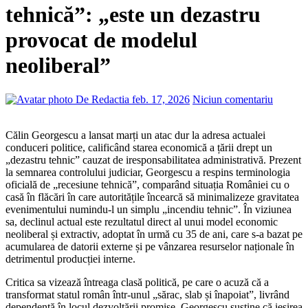
tehnică”: „este un dezastru
provocat de modelul
neoliberal”
De Redactia
feb. 17, 2026
Niciun comentariu
Călin Georgescu a lansat marți un atac dur la adresa actualei
conduceri politice, calificând starea economică a țării drept un
„dezastru tehnic” cauzat de iresponsabilitatea administrativă. Prezent
la semnarea controlului judiciar, Georgescu a respins terminologia
oficială de „recesiune tehnică”, comparând situația României cu o
casă în flăcări în care autoritățile încearcă să minimalizeze gravitatea
evenimentului numindu-l un simplu „incendiu tehnic”. În viziunea
sa, declinul actual este rezultatul direct al unui model economic
neoliberal și extractiv, adoptat în urmă cu 35 de ani, care s-a bazat pe
acumularea de datorii externe și pe vânzarea resurselor naționale în
detrimentul producției interne.
Critica sa vizează întreaga clasă politică, pe care o acuză că a
transformat statul român într-unul „sărac, slab și înapoiat”, livrând
dependență în locul dezvoltării promise. Georgescu susține că ieșirea