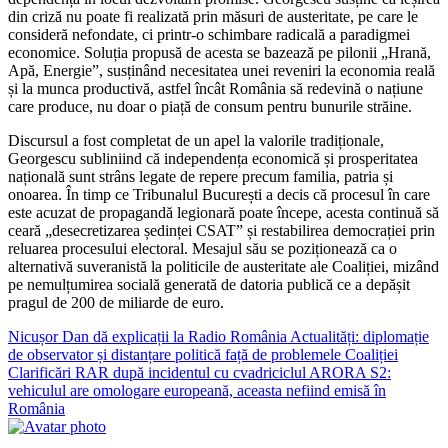
din criză nu poate fi realizată prin măsuri de austeritate, pe care le
consideră nefondate, ci printr-o schimbare radicală a paradigmei
economice. Soluția propusă de acesta se bazează pe pilonii „Hrană,
Apă, Energie”, susținând necesitatea unei reveniri la economia reală
și la munca productivă, astfel încât România să redevină o națiune
care produce, nu doar o piață de consum pentru bunurile străine.
Discursul a fost completat de un apel la valorile tradiționale,
Georgescu subliniind că independența economică și prosperitatea
națională sunt strâns legate de repere precum familia, patria și
onoarea. În timp ce Tribunalul București a decis că procesul în care
este acuzat de propagandă legionară poate începe, acesta continuă să
ceară „desecretizarea ședinței CSAT” și restabilirea democrației prin
reluarea procesului electoral. Mesajul său se poziționează ca o
alternativă suveranistă la politicile de austeritate ale Coaliției, mizând
pe nemulțumirea socială generată de datoria publică ce a depășit
pragul de 200 de miliarde de euro.
Navigare
Nicușor Dan dă explicații la Radio România Actualități: diplomație
de observator și distanțare politică față de problemele Coaliției
în
Clarificări RAR după incidentul cu cvadriciclul ARORA S2:
articole
vehiculul are omologare europeană, aceasta nefiind emisă în
România