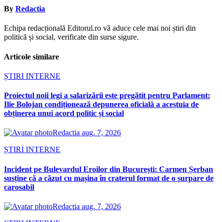
By
Redactia
Echipa redacțională Editorul.ro vă aduce cele mai noi știri din
politică și social, verificate din surse sigure.
Articole similare
ȘTIRI INTERNE
Proiectul noii legi a salarizării este pregătit pentru Parlament:
Ilie Bolojan condiționează depunerea oficială a acestuia de
obținerea unui acord politic și social
Redactia
aug. 7, 2026
ȘTIRI INTERNE
Incident pe Bulevardul Eroilor din București: Carmen Șerban
susține că a căzut cu mașina în craterul format de o surpare de
carosabil
Redactia
aug. 7, 2026