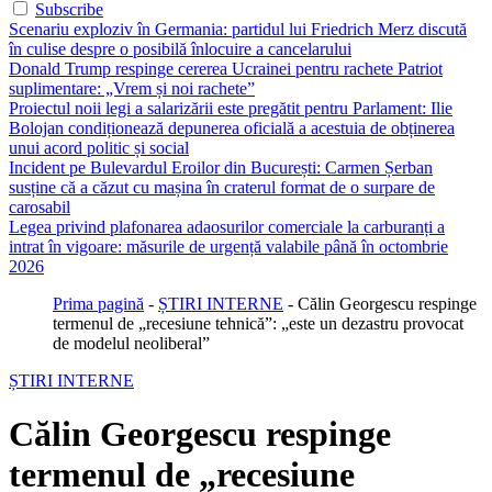
Subscribe
Scenariu exploziv în Germania: partidul lui Friedrich Merz discută
în culise despre o posibilă înlocuire a cancelarului
Donald Trump respinge cererea Ucrainei pentru rachete Patriot
suplimentare: „Vrem și noi rachete”
Proiectul noii legi a salarizării este pregătit pentru Parlament: Ilie
Bolojan condiționează depunerea oficială a acestuia de obținerea
unui acord politic și social
Incident pe Bulevardul Eroilor din București: Carmen Șerban
susține că a căzut cu mașina în craterul format de o surpare de
carosabil
Legea privind plafonarea adaosurilor comerciale la carburanți a
intrat în vigoare: măsurile de urgență valabile până în octombrie
2026
Prima pagină
-
ȘTIRI INTERNE
-
Călin Georgescu respinge
termenul de „recesiune tehnică”: „este un dezastru provocat
de modelul neoliberal”
ȘTIRI INTERNE
Călin Georgescu respinge
termenul de „recesiune