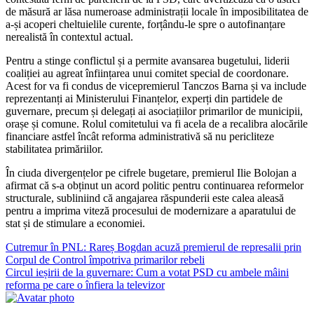
de măsură ar lăsa numeroase administrații locale în imposibilitatea de
a-și acoperi cheltuielile curente, forțându-le spre o autofinanțare
nerealistă în contextul actual.
Pentru a stinge conflictul și a permite avansarea bugetului, liderii
coaliției au agreat înființarea unui comitet special de coordonare.
Acest for va fi condus de vicepremierul Tanczos Barna și va include
reprezentanți ai Ministerului Finanțelor, experți din partidele de
guvernare, precum și delegați ai asociațiilor primarilor de municipii,
orașe și comune. Rolul comitetului va fi acela de a recalibra alocările
financiare astfel încât reforma administrativă să nu pericliteze
stabilitatea primăriilor.
În ciuda divergențelor pe cifrele bugetare, premierul Ilie Bolojan a
afirmat că s-a obținut un acord politic pentru continuarea reformelor
structurale, subliniind că angajarea răspunderii este calea aleasă
pentru a imprima viteză procesului de modernizare a aparatului de
stat și de stimulare a economiei.
Navigare
Cutremur în PNL: Rareș Bogdan acuză premierul de represalii prin
Corpul de Control împotriva primarilor rebeli
în
Circul ieșirii de la guvernare: Cum a votat PSD cu ambele mâini
articole
reforma pe care o înfiera la televizor