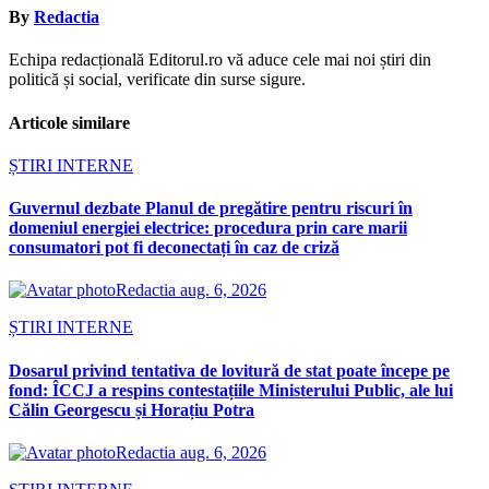
By
Redactia
Echipa redacțională Editorul.ro vă aduce cele mai noi știri din
politică și social, verificate din surse sigure.
Articole similare
ȘTIRI INTERNE
Guvernul dezbate Planul de pregătire pentru riscuri în
domeniul energiei electrice: procedura prin care marii
consumatori pot fi deconectați în caz de criză
Redactia
aug. 6, 2026
ȘTIRI INTERNE
Dosarul privind tentativa de lovitură de stat poate începe pe
fond: ÎCCJ a respins contestațiile Ministerului Public, ale lui
Călin Georgescu și Horațiu Potra
Redactia
aug. 6, 2026