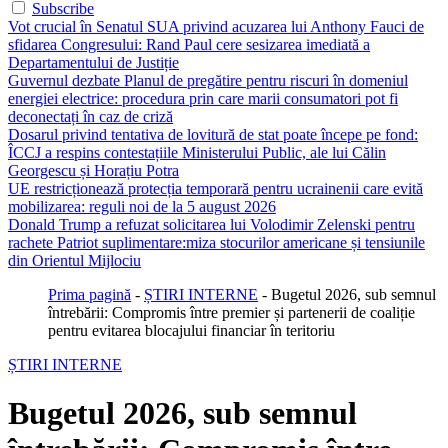
Subscribe
Vot crucial în Senatul SUA privind acuzarea lui Anthony Fauci de
sfidarea Congresului: Rand Paul cere sesizarea imediată a
Departamentului de Justiție
Guvernul dezbate Planul de pregătire pentru riscuri în domeniul
energiei electrice: procedura prin care marii consumatori pot fi
deconectați în caz de criză
Dosarul privind tentativa de lovitură de stat poate începe pe fond:
ÎCCJ a respins contestațiile Ministerului Public, ale lui Călin
Georgescu și Horațiu Potra
UE restricționează protecția temporară pentru ucrainenii care evită
mobilizarea: reguli noi de la 5 august 2026
Donald Trump a refuzat solicitarea lui Volodimir Zelenski pentru
rachete Patriot suplimentare:miza stocurilor americane și tensiunile
din Orientul Mijlociu
Prima pagină
-
ȘTIRI INTERNE
-
Bugetul 2026, sub semnul
întrebării: Compromis între premier și partenerii de coaliție
pentru evitarea blocajului financiar în teritoriu
ȘTIRI INTERNE
Bugetul 2026, sub semnul