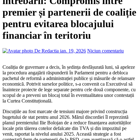
întrebării: Compromis între
premier și partenerii de coaliție
pentru evitarea blocajului
financiar în teritoriu
De Redactia
ian. 19, 2026
Niciun comentariu
Coaliția de guvernare a decis, în ședința desfășurată luni, să apeleze
la procedura angajării răspunderii în Parlament pentru a debloca
pachetul de reformă a administrației publice și măsurile de relansare
economică. Potrivit surselor politice, s-a convenit ca Executivul să
înainteze proiecte de lege separate pentru cele două componente, cu
scopul de a preveni un blocaj total în eventualitatea unor contestații
la Curtea Constituțională.
Discuțiile au fost marcate de tensiuni majore privind construcția
bugetului de stat pentru anul 2026. Mărul discordiei îl reprezintă
planul premierului Ilie Bolojan de a reduce finanțarea autorităților
locale prin tăierea cotelor defalcate din TVA și din impozitul pe
venit, raportat la nivelul anului 2025. Această strategie a fost
contestată ferm de partenerii de la PSD, care avertizează că o astfel