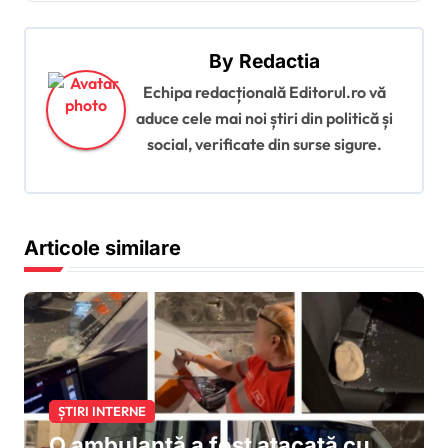
a
r
By
Redactia
e
Echipa redacțională Editorul.ro vă
î
aduce cele mai noi știri din politică și
social, verificate din surse sigure.
n
a
r
Articole similare
t
i
c
o
l
e
ȘTIRI INTERNE
O ambulanță a fost atacată cu