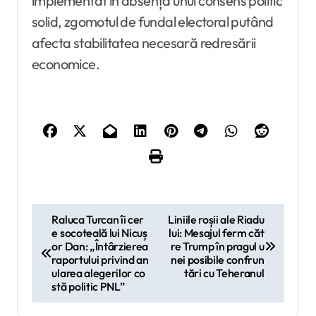
implementat în absența unui consens politic
solid, zgomotul de fundal electoral putând
afecta stabilitatea necesară redresării
economice.
N
Raluca Turcan îi cer
Liniile roșii ale Riadu
e socoteală lui Nicuș
lui: Mesajul ferm căt
a
or Dan: „Întârzierea
re Trump în pragul u
v
raportului privind an
nei posibile confrun
ularea alegerilor co
tări cu Teheranul
i
stă politic PNL”
g