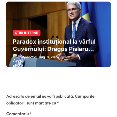
ȘTIRI INTERNE
Paradox instituțional la vârful
Guvernului: Dragoș Pîslaru
solicită din postura de ministru
Redactia
aug. 8, 2026
interimar al MIPE modificarea
proiectului Legii salarizării
elaborat sub propria coordonare
la Ministerul Muncii
Lasă un răspuns
Adresa ta de email nu va fi publicată.
Câmpurile
obligatorii sunt marcate cu
*
Comentariu
*