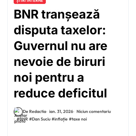
ȘTIRI INTERNE
BNR tranșează
disputa taxelor:
Guvernul nu are
nevoie de biruri
noi pentru a
reduce deficitul
De Redactia
ian. 31, 2026
Niciun comentariu
#
BNR
#
Dan Suciu
#
inflație
#
taxe noi