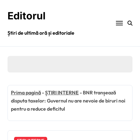
Sari
la
Editorul
conținut
Știri de ultimă oră și editoriale
Prima pagină
-
ȘTIRI INTERNE
-
BNR tranșează
disputa taxelor: Guvernul nu are nevoie de biruri noi
pentru a reduce deficitul