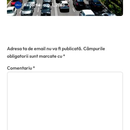
conducere de la 17 ani și
Redactia
aug. 1, 2026
suspendări recunoscute în toate
statele membre
Lasă un răspuns
Adresa ta de email nu va fi publicată.
Câmpurile
obligatorii sunt marcate cu
*
Comentariu
*