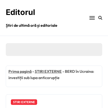
Sari
la
Editorul
conținut
Știri de ultimă oră și editoriale
Prima pagină
-
STIRI EXTERNE
-
BERD în Ucraina:
investiții sub lupa anticorupție
STIRI EXTERNE