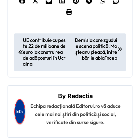
N
UE contribuie cu pes
Demisia care zgudui
te 22 de milioane de
e scena politică: Mo
a
euro la construirea
șteanu pleacă, între
v
de adăposturi în Ucr
bările abia încep
aina
i
g
a
By
Redactia
r
Echipa redacțională Editorul.ro vă aduce
e
cele mai noi știri din politică și social,
î
verificate din surse sigure.
n