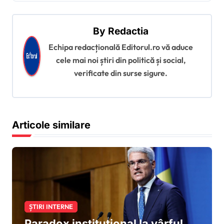
a
r
By
Redactia
e
Echipa redacțională Editorul.ro vă aduce
î
cele mai noi știri din politică și social,
verificate din surse sigure.
n
a
r
Articole similare
t
i
c
o
l
e
ȘTIRI INTERNE
Paradox instituțional la vârful