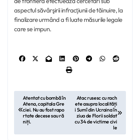
de frontieră efectuează cercetări sub
aspectul săvârşirii infracţiunii de tăinuire, la
finalizare urmând a fi luate măsurile legale
care se impun.
N
Atentat cu bombă în
Atac rusesc cu rach
Atena, capitala Gre
ete asupra localități
a
ciei. Nu au fost rapo
i Sumî din Ucraina în
v
rtate decese sau ră
ziua de Florii soldat
niți.
cu 34 de victime civi
i
le
g