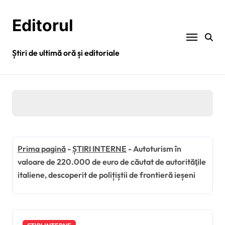
Sari
la
Editorul
conținut
Știri de ultimă oră și editoriale
Prima pagină
-
ȘTIRI INTERNE
-
Autoturism în
valoare de 220.000 de euro de căutat de autorităţile
italiene, descoperit de polițiștii de frontieră ieșeni