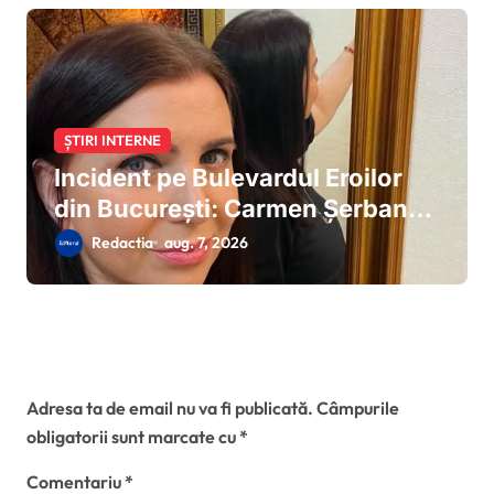
ȘTIRI INTERNE
Incident pe Bulevardul Eroilor
din București: Carmen Șerban
susține că a căzut cu mașina în
Redactia
aug. 7, 2026
craterul format de o surpare de
carosabil
Lasă un răspuns
Adresa ta de email nu va fi publicată.
Câmpurile
obligatorii sunt marcate cu
*
Comentariu
*