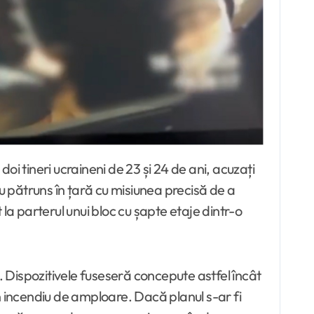
au pătruns în țară cu misiunea precisă de a
t la parterul unui bloc cu șapte etaje dintr-o
al. Dispozitivele fuseseră concepute astfel încât
n incendiu de amploare. Dacă planul s-ar fi