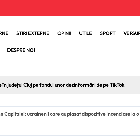
ERNE
STIRI EXTERNE
OPINII
UTILE
SPORT
VERSUR
DESPRE NOI
e în județul Cluj pe fondul unor dezinformări de pe TikTok
a Capitalei: ucrainenii care au plasat dispozitive incendiare la o 