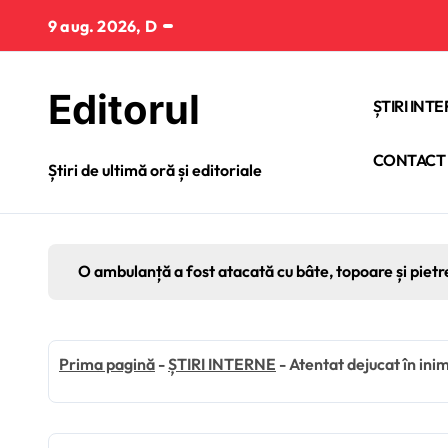
Sari
9 aug. 2026, D
la
conținut
Editorul
ȘTIRI INT
CONTACT
Știri de ultimă oră și editoriale
O ambulanță a fost atacată cu bâte, topoare și pietr
Prima pagină
-
ȘTIRI INTERNE
-
Atentat dejucat în inim