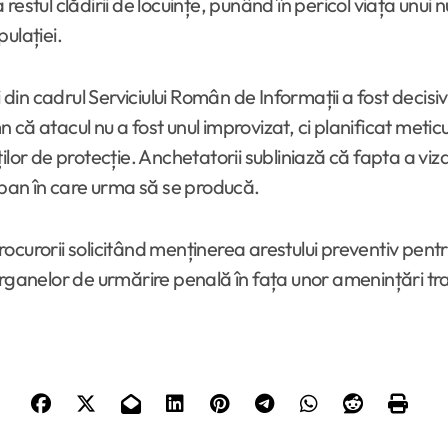
 la restul clădirii de locuințe, punând în pericol viața 
ulației.
i din cadrul Serviciului Român de Informații a fost decis
că atacul nu a fost unul improvizat, ci planificat metic
ilor de protecție. Anchetatorii subliniază că fapta a viz
urban în care urma să se producă.
curorii solicitând menținerea arestului preventiv pentru 
 a organelor de urmărire penală în fața unor amenințări tr