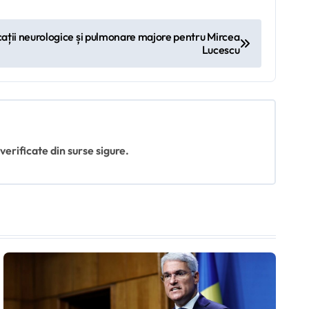
icații neurologice și pulmonare majore pentru Mircea
Lucescu
 verificate din surse sigure.