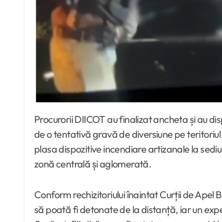
Procurorii DIICOT au finalizat ancheta și au dispus trimiterea în judecată, în stare de arest preventiv, a doi tineri ucraineni de 23 și 24 de ani, acuzați
de o tentativă gravă de diversiune pe teritoriu
plasa dispozitive incendiare artizanale la sediul
zonă centrală și aglomerată.
Conform rechizitoriului înaintat Curții de Apel B
să poată fi detonate de la distanță, iar un ex