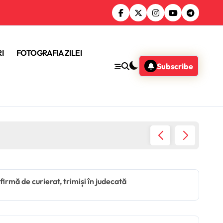
I
FOTOGRAFIA ZILEI
Subscribe
Locuito
firmă de curierat, trimiși în judecată