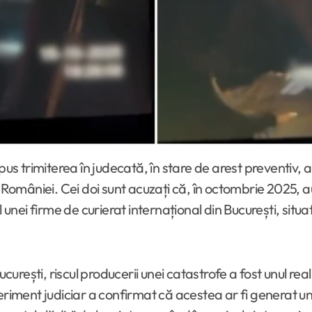
l României. Cei doi sunt acuzați că, în octombrie 2025, 
 unei firme de curierat internațional din București, situa
ucurești, riscul producerii unei catastrofe a fost unul re
periment judiciar a confirmat că acestea ar fi generat u