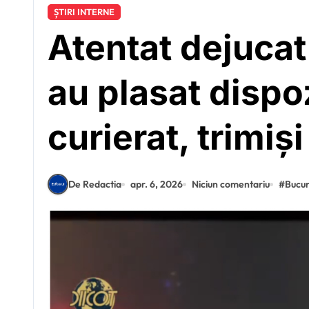
ȘTIRI INTERNE
Atentat dejucat 
au plasat dispoz
curierat, trimiș
De Redactia
apr. 6, 2026
Niciun comentariu
#
Bucur