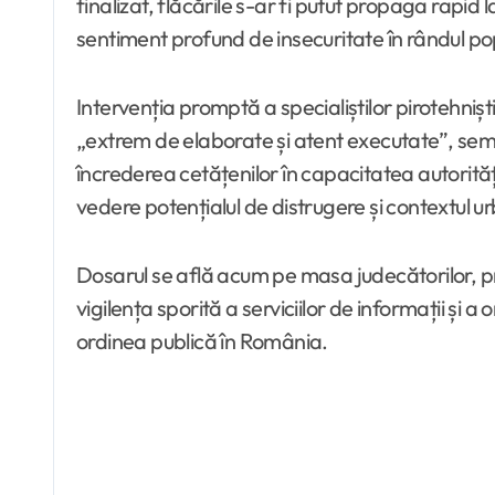
finalizat, flăcările s-ar fi putut propaga rapid
sentiment profund de insecuritate în rândul pop
Intervenția promptă a specialiștilor pirotehnișt
„extrem de elaborate și atent executate”, semn 
încrederea cetățenilor în capacitatea autorităț
vedere potențialul de distrugere și contextul 
Dosarul se află acum pe masa judecătorilor, pro
vigilența sporită a serviciilor de informații și
ordinea publică în România.