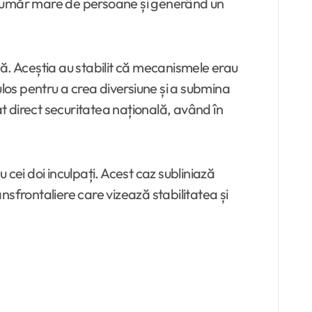
unui număr mare de persoane și generând un
ivă. Aceștia au stabilit că mecanismele erau
ulos pentru a crea diversiune și a submina
at direct securitatea națională, având în
cei doi inculpați. Acest caz subliniază
ansfrontaliere care vizează stabilitatea și