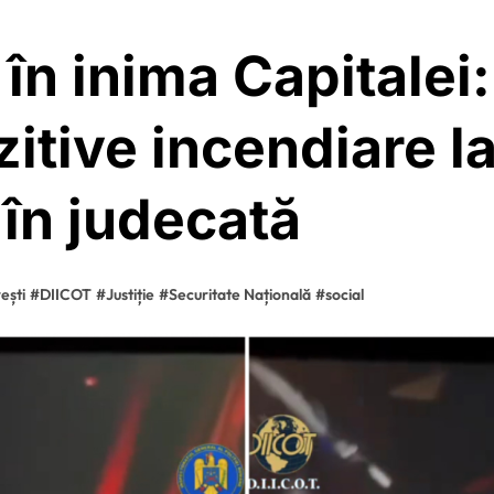
în inima Capitalei:
itive incendiare l
i în judecată
ești
#
DIICOT
#
Justiție
#
Securitate Națională
#
social