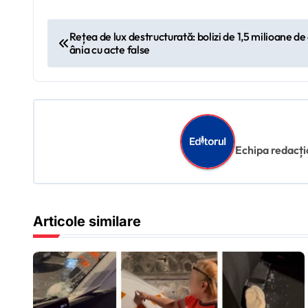
N
Rețea de lux destructurată: bolizi de 1,5 milioane d
ânia cu acte false
a
v
i
g
Echipa redacțion
a
r
Articole similare
e
î
n