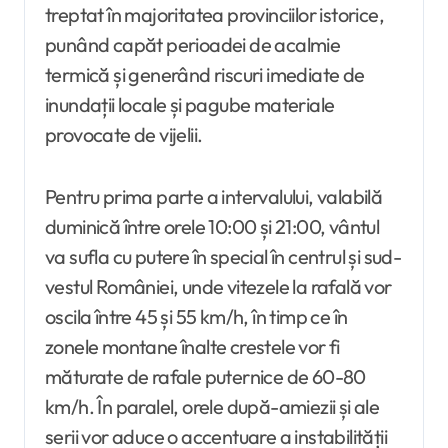
treptat în majoritatea provinciilor istorice,
punând capăt perioadei de acalmie
termică și generând riscuri imediate de
inundații locale și pagube materiale
provocate de vijelii.
Pentru prima parte a intervalului, valabilă
duminică între orele 10:00 și 21:00, vântul
va sufla cu putere în special în centrul și sud-
vestul României, unde vitezele la rafală vor
oscila între 45 și 55 km/h, în timp ce în
zonele montane înalte crestele vor fi
măturate de rafale puternice de 60-80
km/h. În paralel, orele după-amiezii și ale
serii vor aduce o accentuare a instabilității