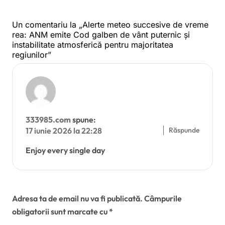
elaborat sub propria coordonare
la Ministerul Muncii
Un comentariu la „Alerte meteo succesive de vreme
rea: ANM emite Cod galben de vânt puternic și
instabilitate atmosferică pentru majoritatea
regiunilor”
333985.com
spune:
Răspunde
17 iunie 2026 la 22:28
Enjoy every single day
Lasă un răspuns
Adresa ta de email nu va fi publicată.
Câmpurile
obligatorii sunt marcate cu
*