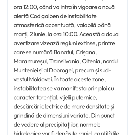
ora 12:00, când va intra în vigoare o nouă
alertă Cod galben de instabilitate
atmosferică accentuată, valabilă până
marți, 2 iunie, la ora 10:00. Această a doua
avertizare vizează regiuni extinse, printre
care se numără Banatul, Crișana,
Maramureșul, Transilvania, Oltenia, nordul
Munteniei și al Dobrogei, precum și sud-
vestul Moldovei. În toate aceste zone,
instabilitatea se va manifesta prin ploi cu
caracter torențial, vijelii puternice,
descărcări electrice de mare densitate și
grindină de dimensiuni variate. Din punct
de vedere al precipitațiilor, normele
hidrologice vor fi depășite rapid, cantitățile