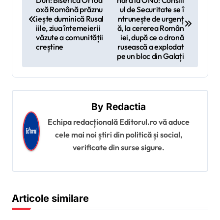
Duh: Biserica Ortod
nară la ONU: Consili
a
oxă Română prăznu
ul de Securitate se î
v
iește duminică Rusal
ntrunește de urgenț
iile, ziua întemeierii
ă, la cererea Român
i
văzute a comunității
iei, după ce o dronă
creștine
rusească a explodat
g
pe un bloc din Galați
a
r
e
By
Redactia
î
Echipa redacțională Editorul.ro vă aduce
n
cele mai noi știri din politică și social,
a
verificate din surse sigure.
r
t
i
Articole similare
c