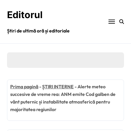
Sari
la
Editorul
conținut
Știri de ultimă oră și editoriale
Prima pagină
-
ȘTIRI INTERNE
-
Alerte meteo
succesive de vreme rea: ANM emite Cod galben de
vânt puternic și instabilitate atmosferică pentru
majoritatea regiunilor