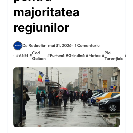
majoritatea
regiunilor
De Redactia
mai 31, 2026
1 Comentariu
Cod
Ploi
Vâ
#
ANM
#
#
Furtună
#
Grindină
#
Meteo
#
#
Galben
Torențiale
Pu