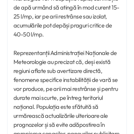
de apă urmând să atingă în mod curent 15-
25 l/mp, iar pe arii restrânse sau izolat,
acumulările pot depăși praguri critice de
40-50 l/mp.
Reprezentanții Administrației Naționale de
Meteorologie au precizat că, deși există
regiuni aflate sub avertizare directă,
fenomene specifice instabilității de vară se
vor produce, pe arii mai restrânse și pentru
durate mai scurte, pe întreg teritoriul
național. Populația este sfătuită să
urmărească actualizările ulterioare ale
prognozelor și să evite adăpostirea în
apropierea copacilor, panourilor publicitare