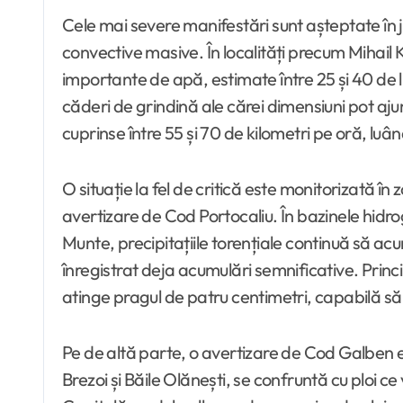
Cele mai severe manifestări sunt așteptate în j
convective masive. În localități precum Mihail 
importante de apă, estimate între 25 și 40 de l
căderi de grindină ale cărei dimensiuni pot ajung
cuprinse între 55 și 70 de kilometri pe oră, luân
O situație la fel de critică este monitorizată
avertizare de Cod Portocaliu. În bazinele hidrog
Munte, precipitațiile torențiale continuă să ac
înregistrat deja acumulări semnificative. Princ
atinge pragul de patru centimetri, capabilă să p
Pe de altă parte, o avertizare de Cod Galben es
Brezoi și Băile Olănești, se confruntă cu ploi ce 