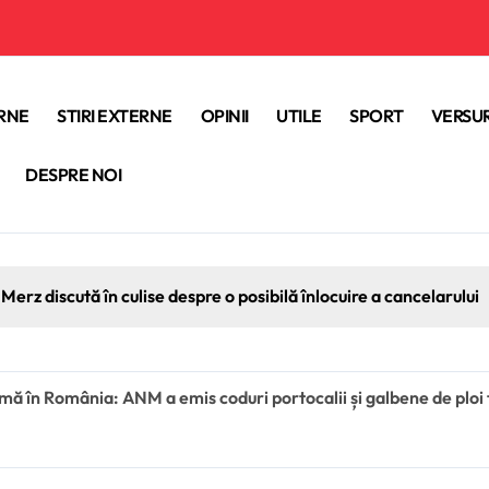
ERNE
STIRI EXTERNE
OPINII
UTILE
SPORT
VERSUR
DESPRE NOI
Merz discută în culise despre o posibilă înlocuire a cancelarului
ă în România: ANM a emis coduri portocalii și galbene de ploi tor