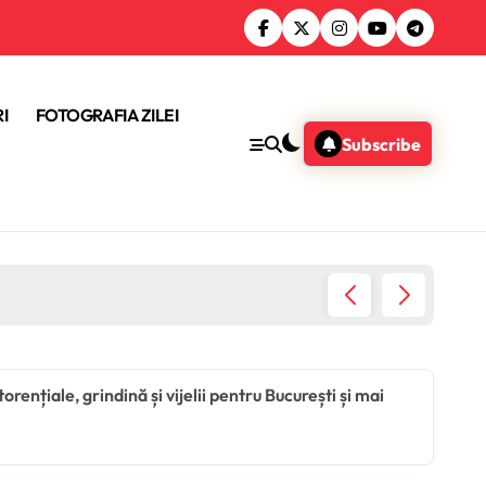
I
FOTOGRAFIA ZILEI
Subscribe
Donald 
ențiale, grindină și vijelii pentru București și mai