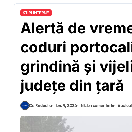
ȘTIRI INTERNE
Alertă de vrem
coduri portocali
grindină și vije
județe din țară
De Redactia
iun. 9, 2026
Niciun comentariu
#
actual