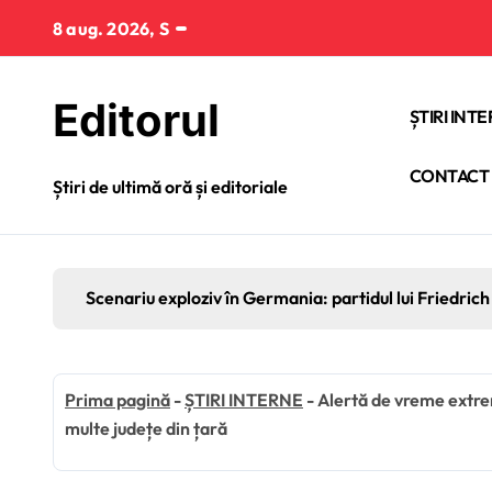
Sari
8 aug. 2026, S
la
conținut
Editorul
ȘTIRI INT
CONTACT
Știri de ultimă oră și editoriale
Scenariu exploziv în Germania: partidul lui Friedrich 
Prima pagină
-
ȘTIRI INTERNE
-
Alertă de vreme extrem
multe județe din țară