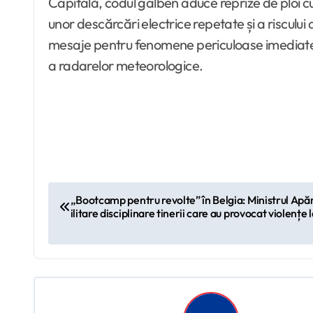
Capitală, codul galben aduce reprize de ploi cu
unor descărcări electrice repetate și a risculu
mesaje pentru fenomene periculoase imediate au
a radarelor meteorologice.
N
„Bootcamp pentru revolte” în Belgia: Ministrul Apăr
ilitare disciplinare tinerii care au provocat violențe 
a
v
i
g