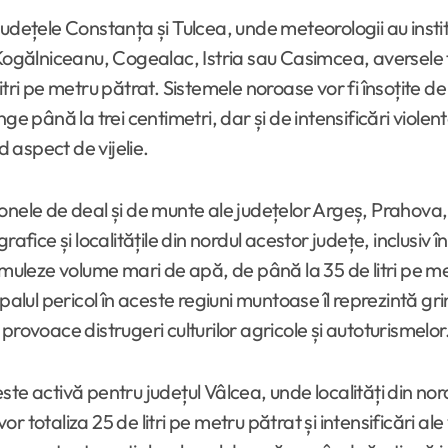
udețele Constanța și Tulcea, unde meteorologii au instit
Kogălniceanu, Cogealac, Istria sau Casimcea, aversele t
itri pe metru pătrat. Sistemele noroase vor fi însoțite 
e până la trei centimetri, dar și de intensificări violent
d aspect de vijelie.
 în zonele de deal și de munte ale județelor Argeș, Prah
rafice și localitățile din nordul acestor județe, inclusi
umuleze volume mari de apă, de până la 35 de litri pe me
ipalul pericol în aceste regiuni muntoase îl reprezintă g
rovoace distrugeri culturilor agricole și autoturismelor
te activă pentru județul Vâlcea, unde localități din nord
vor totaliza 25 de litri pe metru pătrat și intensificări al