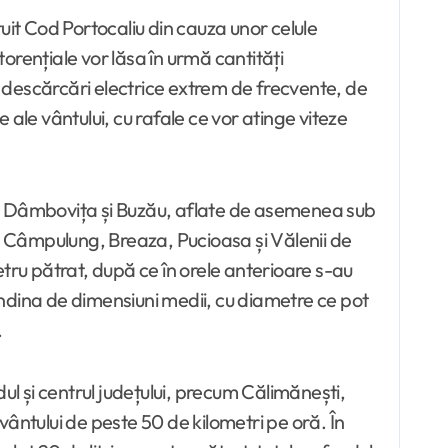
uit Cod Portocaliu din cauza unor celule
orențiale vor lăsa în urmă cantități
de descărcări electrice extrem de frecvente, de
e ale vântului, cu rafale ce vor atinge viteze
ova, Dâmbovița și Buzău, aflate de asemenea sub
v în Câmpulung, Breaza, Pucioasa și Vălenii de
tru pătrat, după ce în orele anterioare s-au
rindina de dimensiuni medii, cu diametre ce pot
.
ul și centrul județului, precum Călimănești,
e vântului de peste 50 de kilometri pe oră. În