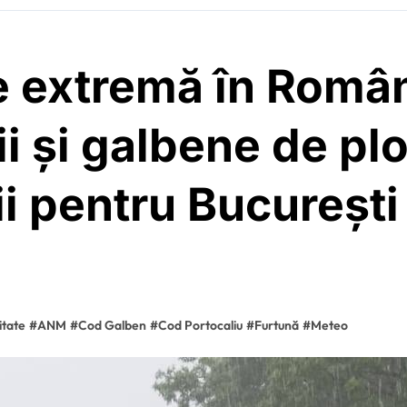
e extremă în Româ
i și galbene de plo
lii pentru București
itate
#
ANM
#
Cod Galben
#
Cod Portocaliu
#
Furtună
#
Meteo