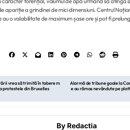
 caracter torențial, volumul de apă urmând să atingă izol
i de apariție a grindinei de mici dimensiuni. Centrul N
 o valabilitate de maximum șase ore și pot fi prelungit
ării vrea să trimită în tabere m
Alarmă de tribune goale la Ca
la protestele din Bruxelles
e au rămas nevândute pe platf
By
Redactia