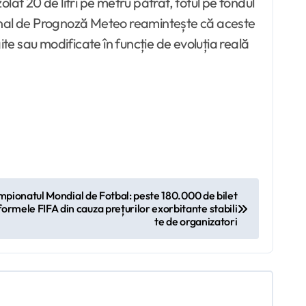
at 20 de litri pe metru pătrat, totul pe fondul
ațional de Prognoză Meteo reamintește că aceste
e sau modificate în funcție de evoluția reală
mpionatul Mondial de Fotbal: peste 180.000 de bilet
ormele FIFA din cauza prețurilor exorbitante stabili
te de organizatori