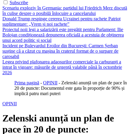
Subscribe
Scenariu exploziv în Germania: partidul lui Friedrich Merz discută
în culise despre o posibilă înlocuire a cancelarului
Donald Trump respinge cererea Ucrainei pentru rachete Patriot
suplimentare: „Vrem și noi rachete”
Proiectul noii legi a salarizării este pregătit pentru Parlament: Ilie
Bolojan condiționează depunerea oficială a acestuia de obținerea
unui acord politic și social
Incident pe Bulevardul Eroilor din București: Carmen Șerban
susține că a căzut cu mașina în craterul format de o surpare de
carosabil
Legea privind plafonarea adaosurilor comerciale la carburanți a
intrat în vigoare: măsurile de urgență valabile până în octombrie
2026
Prima pagină
-
OPINII
-
Zelenski anunță un plan de pace în
20 de puncte: Documentul este gata în proporție de 90% și
implică patru mari puteri
OPINII
Zelenski anunță un plan de
pace în 20 de puncte: