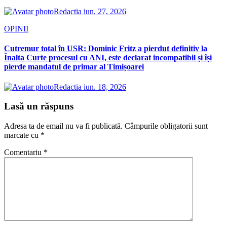
Redactia
iun. 27, 2026
OPINII
Cutremur total în USR: Dominic Fritz a pierdut definitiv la
Înalta Curte procesul cu ANI, este declarat incompatibil și își
pierde mandatul de primar al Timișoarei
Redactia
iun. 18, 2026
Lasă un răspuns
Adresa ta de email nu va fi publicată.
Câmpurile obligatorii sunt
marcate cu
*
Comentariu
*