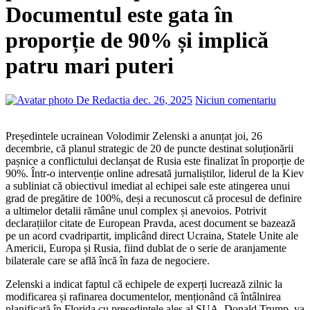
Documentul este gata în
proporție de 90% și implică
patru mari puteri
De Redactia
dec. 26, 2025
Niciun comentariu
Președintele ucrainean Volodimir Zelenski a anunțat joi, 26
decembrie, că planul strategic de 20 de puncte destinat soluționării
pașnice a conflictului declanșat de Rusia este finalizat în proporție de
90%. Într-o intervenție online adresată jurnaliștilor, liderul de la Kiev
a subliniat că obiectivul imediat al echipei sale este atingerea unui
grad de pregătire de 100%, deși a recunoscut că procesul de definire
a ultimelor detalii rămâne unul complex și anevoios. Potrivit
declarațiilor citate de European Pravda, acest document se bazează
pe un acord cvadripartit, implicând direct Ucraina, Statele Unite ale
Americii, Europa și Rusia, fiind dublat de o serie de aranjamente
bilaterale care se află încă în faza de negociere.
Zelenski a indicat faptul că echipele de experți lucrează zilnic la
modificarea și rafinarea documentelor, menționând că întâlnirea
planificată în Florida cu președintele ales al SUA, Donald Trump, va