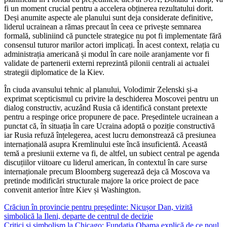
fi un moment crucial pentru a accelera obținerea rezultatului dorit.
Deși anumite aspecte ale planului sunt deja considerate definitive,
liderul ucrainean a rămas precaut în ceea ce privește semnarea
formală, subliniind că punctele strategice nu pot fi implementate fără
consensul tuturor marilor actori implicați. În acest context, relația cu
administrația americană și modul în care noile aranjamente vor fi
validate de partenerii externi reprezintă pilonii centrali ai actualei
strategii diplomatice de la Kiev.
În ciuda avansului tehnic al planului, Volodimir Zelenski și-a
exprimat scepticismul cu privire la deschiderea Moscovei pentru un
dialog constructiv, acuzând Rusia că identifică constant pretexte
pentru a respinge orice propunere de pace. Președintele ucrainean a
punctat că, în situația în care Ucraina adoptă o poziție constructivă
iar Rusia refuză înțelegerea, acest lucru demonstrează că presiunea
internațională asupra Kremlinului este încă insuficientă. Această
temă a presiunii externe va fi, de altfel, un subiect central pe agenda
discuțiilor viitoare cu liderul american, în contextul în care surse
internaționale precum Bloomberg sugerează deja că Moscova va
pretinde modificări structurale majore la orice proiect de pace
convenit anterior între Kiev și Washington.
Navigare
Crăciun în provincie pentru președinte: Nicușor Dan, vizită
simbolică la Ileni, departe de centrul de decizie
în
Critici și simbolism la Chicago: Fundația Obama explică de ce noul