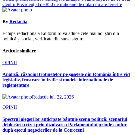
articole
Centru Prezidențial de 850 de milioane de dolari nu are ferestre
By
Redactia
Echipa redacțională Editorul.ro vă aduce cele mai noi știri din
politică și social, verificate din surse sigure.
Articole similare
OPINII
Analiză: războiul trotinetelor pe șoselele din România între vid
legislativ, frustrare în trafic și modele internaționale de
reglementare
Redactia
iul. 22, 2026
OPINII
Spectrul alegerilor anticipate bântuie scena politică: scenariul
deblocării crizei prin dizolvarea Parlamentului prinde contur
după eșecul negocierilor de la Cotroceni