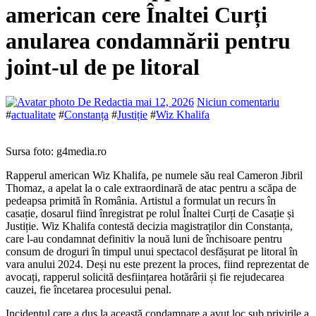
american cere Înaltei Curți
anularea condamnării pentru
joint-ul de pe litoral
De Redactia
mai 12, 2026
Niciun comentariu
#
actualitate
#
Constanța
#
Justiție
#
Wiz Khalifa
Sursa foto: g4media.ro
Rapperul american Wiz Khalifa, pe numele său real Cameron Jibril
Thomaz, a apelat la o cale extraordinară de atac pentru a scăpa de
pedeapsa primită în România. Artistul a formulat un recurs în
casație, dosarul fiind înregistrat pe rolul Înaltei Curți de Casație și
Justiție. Wiz Khalifa contestă decizia magistraților din Constanța,
care l-au condamnat definitiv la nouă luni de închisoare pentru
consum de droguri în timpul unui spectacol desfășurat pe litoral în
vara anului 2024. Deși nu este prezent la proces, fiind reprezentat de
avocați, rapperul solicită desființarea hotărârii și fie rejudecarea
cauzei, fie încetarea procesului penal.
Incidentul care a dus la această condamnare a avut loc sub privirile a