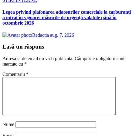
ȘTIRI INTERNE
Legea privind plafonarea adaosurilor comerciale la carburanți
a intrat în vigoare: măsurile de urgență valabile până în
octombrie 2026
Redactia
aug. 7, 2026
Lasă un răspuns
Adresa ta de email nu va fi publicată.
Câmpurile obligatorii sunt
marcate cu
*
Comentariu
*
Nume
Email