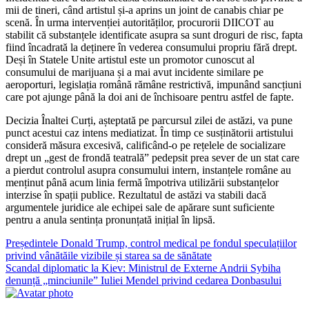
mii de tineri, când artistul și-a aprins un joint de canabis chiar pe
scenă. În urma intervenției autorităților, procurorii DIICOT au
stabilit că substanțele identificate asupra sa sunt droguri de risc, fapta
fiind încadrată la deținere în vederea consumului propriu fără drept.
Deși în Statele Unite artistul este un promotor cunoscut al
consumului de marijuana și a mai avut incidente similare pe
aeroporturi, legislația română rămâne restrictivă, impunând sancțiuni
care pot ajunge până la doi ani de închisoare pentru astfel de fapte.
Decizia Înaltei Curți, așteptată pe parcursul zilei de astăzi, va pune
punct acestui caz intens mediatizat. În timp ce susținătorii artistului
consideră măsura excesivă, calificând-o pe rețelele de socializare
drept un „gest de frondă teatrală” pedepsit prea sever de un stat care
a pierdut controlul asupra consumului intern, instanțele române au
menținut până acum linia fermă împotriva utilizării substanțelor
interzise în spații publice. Rezultatul de astăzi va stabili dacă
argumentele juridice ale echipei sale de apărare sunt suficiente
pentru a anula sentința pronunțată inițial în lipsă.
Navigare
Președintele Donald Trump, control medical pe fondul speculațiilor
privind vânătăile vizibile și starea sa de sănătate
în
Scandal diplomatic la Kiev: Ministrul de Externe Andrii Sybiha
articole
denunță „minciunile” Iuliei Mendel privind cedarea Donbasului