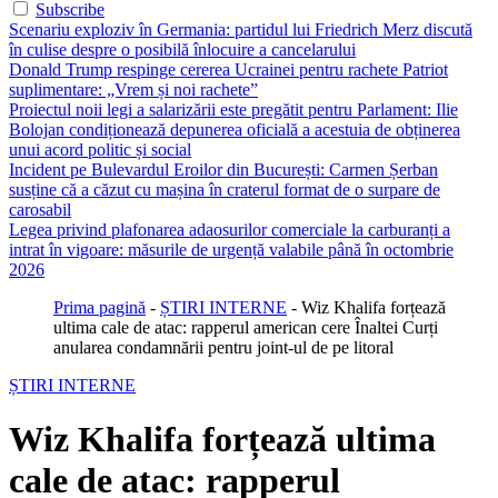
Subscribe
Scenariu exploziv în Germania: partidul lui Friedrich Merz discută
în culise despre o posibilă înlocuire a cancelarului
Donald Trump respinge cererea Ucrainei pentru rachete Patriot
suplimentare: „Vrem și noi rachete”
Proiectul noii legi a salarizării este pregătit pentru Parlament: Ilie
Bolojan condiționează depunerea oficială a acestuia de obținerea
unui acord politic și social
Incident pe Bulevardul Eroilor din București: Carmen Șerban
susține că a căzut cu mașina în craterul format de o surpare de
carosabil
Legea privind plafonarea adaosurilor comerciale la carburanți a
intrat în vigoare: măsurile de urgență valabile până în octombrie
2026
Prima pagină
-
ȘTIRI INTERNE
-
Wiz Khalifa forțează
ultima cale de atac: rapperul american cere Înaltei Curți
anularea condamnării pentru joint-ul de pe litoral
ȘTIRI INTERNE
Wiz Khalifa forțează ultima
cale de atac: rapperul