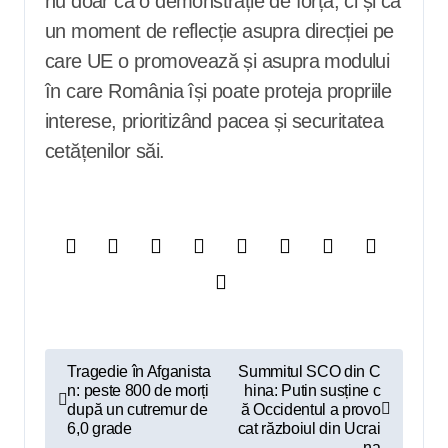
nu doar ca o demonstrație de forță, ci și ca
un moment de reflecție asupra direcției pe
care UE o promovează și asupra modului
în care România își poate proteja propriile
interese, prioritizând pacea și securitatea
cetățenilor săi.
N
Tragedie în Afganista
Summitul SCO din C
n: peste 800 de morți
hina: Putin susține c
a
după un cutremur de
ă Occidentul a provo
v
6,0 grade
cat războiul din Ucrai
na