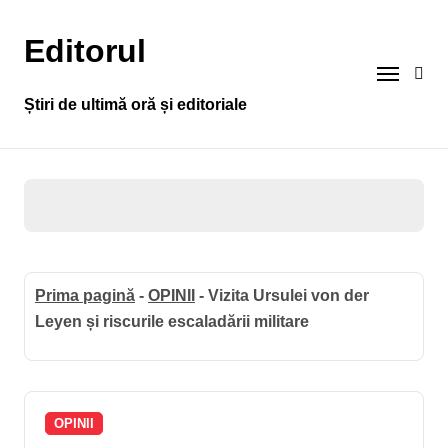
Sari
la
Editorul
conținut
Știri de ultimă oră și editoriale
Prima pagină
-
OPINII
-
Vizita Ursulei von der
Leyen și riscurile escaladării militare
OPINII