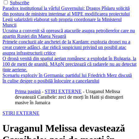
Subscribe
Paradox instituțional la vârful Guvernului: Dragoș Pîslaru solicită
din postura de ministru interimar al MIPE modificarea proiectului
Legii salarizării elaborat sub propria coordonare la Ministerul
Muncii
Ucraina a convenit să oprească atacurile asupra petrolierelor care nu
aparțin Rusiei din Marea Neagră
Primele concluzii ale anchetei de la Kardam: explozia dronei nu a
creat cratere adânci, dar ridică suspiciuni privind un posibil atac
asupra infrastructurii critice
O dronă venită din spațiul aerian românesc a explodat în Bulgaria, la
100 de metri de graniță. MApN precizează că radarele nu au detectat
ținte aeriene.
Scenariu exploziv în Germania: partidul lui Friedrich Merz discută
în culise despre o posibilă înlocuire a cancelarului
Prima pagină
-
STIRI EXTERNE
-
Uraganul Melissa
devastează Caraibele: zeci de morți în Haiti și distrugeri
masive în Jamaica
STIRI EXTERNE
Uraganul Melissa devastează