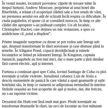
În vestul insulei, locuitorii povestesc clipele de teroare trăite în
timpul furtunii. Andrew Moncure, proprietar al unui hotel din
Bluefields, a relatat că acoperișul clădirii sale a fost smuls de vânt,
iar presiunea aerului era atât de scăzută încât respira cu dificultate. În
ciuda pagubelor, el spune că se consideră norocos, în timp ce alte
clădiri din apropiere s-au prăbușit complet. Un alt localnic,
Christopher Hacker, care deținea un mic restaurant, a spus cu
amărăciune că „totul a dispărut”.
Printre imaginile surprinse cu drone se pot vedea sate întregi sub
ape, drumuri transformate în râuri noroioase și case distruse până la
temelie. În Alligator Pond, copacii dezrădăcinați și ruinele
locuințelor se întind pe kilometri întregi. În Kingston, capitala
Jamaicăi, pagubele au fost mai mici, dar o mare parte a țării rămâne
fără curent electric, apă și internet.
Furtuna a continuat apoi spre Cuba, lovind Santiago de Cuba cu ploi
torențiale și rafale violente. Jurnalistul cubanez Luis de Jesús a
descris momentele de panică în care vântul a spart geamurile și ușile
hotelului său, în timp ce oamenii se adăposteau tremurând în interior.
Străzile orașului au fost acoperite de apă și moloz, dar, din fericire,
nu s-au raportat victime.
Dezastrul din Haiti este însă mult mai grav. Ploile torențiale au
transformat drumurile în râuri, iar zeci de locuințe au fost măturate