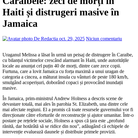
Caraibele: zeci de morți în
Haiti și distrugeri masive în
Jamaica
De Redactia
oct. 29, 2025
Niciun comentariu
Uraganul Melissa a lăsat în urmă un peisaj de distrugere în Caraibe,
cu bilanțul victimelor crescând alarmant în Haiti, unde autoritățile
locale au anunțat cel puțin 40 de morți, dintre care zece copii.
Furtuna, care a lovit Jamaica cu forța maximă a unui uragan de
categoria a cincea, a măturat insula cu vânturi de peste 180 km/h,
smulgând acoperișuri, doborând copaci și provocând inundații
masive.
În Jamaica, prim-ministrul Andrew Holness a descris scene de
devastare totală, mai ales în parohia St. Elizabeth, una dintre cele
mai afectate regiuni. El a promis că toate resursele guvernului vor fi
direcționate către eforturile de reconstrucție și ajutor umanitar. Într-o
postare pe rețelele sociale, Holness a spus că țara este „profund
rănită, dar hotărâtă să se ridice din nou”, adăugând că echipele de
intervenție evaluează daunele și distribuie primele provizii.