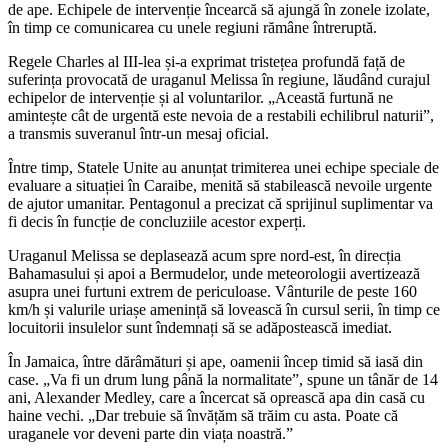
de ape. Echipele de intervenție încearcă să ajungă în zonele izolate,
în timp ce comunicarea cu unele regiuni rămâne întreruptă.
Regele Charles al III-lea și-a exprimat tristețea profundă față de
suferința provocată de uraganul Melissa în regiune, lăudând curajul
echipelor de intervenție și al voluntarilor. „Această furtună ne
amintește cât de urgentă este nevoia de a restabili echilibrul naturii”,
a transmis suveranul într-un mesaj oficial.
Între timp, Statele Unite au anunțat trimiterea unei echipe speciale de
evaluare a situației în Caraibe, menită să stabilească nevoile urgente
de ajutor umanitar. Pentagonul a precizat că sprijinul suplimentar va
fi decis în funcție de concluziile acestor experți.
Uraganul Melissa se deplasează acum spre nord-est, în direcția
Bahamasului și apoi a Bermudelor, unde meteorologii avertizează
asupra unei furtuni extrem de periculoase. Vânturile de peste 160
km/h și valurile uriașe amenință să lovească în cursul serii, în timp ce
locuitorii insulelor sunt îndemnați să se adăpostească imediat.
În Jamaica, între dărâmături și ape, oamenii încep timid să iasă din
case. „Va fi un drum lung până la normalitate”, spune un tânăr de 14
ani, Alexander Medley, care a încercat să oprească apa din casă cu
haine vechi. „Dar trebuie să învățăm să trăim cu asta. Poate că
uraganele vor deveni parte din viața noastră.”