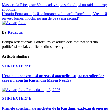
Navigare
Masacru la Rio: peste 60 de cadavre pe străzi după un raid antidrog
al poliției
în
Horațiu Potra anunță că se întoarce voluntar în România: „Vreau să
articole
privesc lumea în ochi, nu am de ce să mă ascund”
By
Redactia
Echipa redacțională Editorul.ro vă aduce cele mai noi știri din
politică și social, verificate din surse sigure.
Articole similare
STIRI EXTERNE
Ucraina a convenit să oprească atacurile asupra petrolierelor
care nu aparțin Rusiei din Marea Neagră
Redactia
aug. 8, 2026
STIRI EXTERNE
Primele concluzii ale anchetei de la Kardam: explozia dronei nu