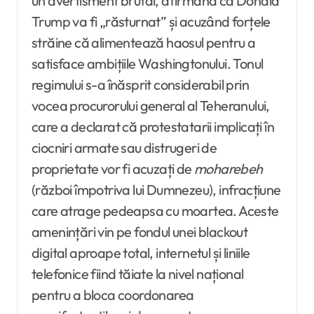
un avertisment brutal, afirmând că Donald
Trump va fi „răsturnat” și acuzând forțele
străine că alimentează haosul pentru a
satisface ambițiile Washingtonului. Tonul
regimului s-a înăsprit considerabil prin
vocea procurorului general al Teheranului,
care a declarat că protestatarii implicați în
ciocniri armate sau distrugeri de
proprietate vor fi acuzați de
moharebeh
(război împotriva lui Dumnezeu), infracțiune
care atrage pedeapsa cu moartea. Aceste
amenințări vin pe fondul unei blackout
digital aproape total, internetul și liniile
telefonice fiind tăiate la nivel național
pentru a bloca coordonarea