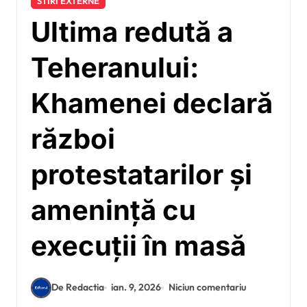
STIRI EXTERNE
Ultima redută a
Teheranului:
Khamenei declară
război
protestatarilor și
amenință cu
execuții în masă
De Redactia
ian. 9, 2026
Niciun comentariu