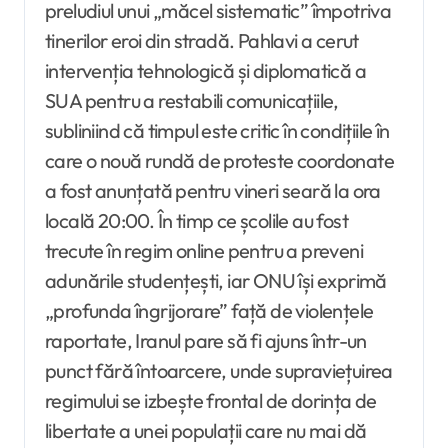
preludiul unui „măcel sistematic” împotriva
tinerilor eroi din stradă. Pahlavi a cerut
intervenția tehnologică și diplomatică a
SUA pentru a restabili comunicațiile,
subliniind că timpul este critic în condițiile în
care o nouă rundă de proteste coordonate
a fost anunțată pentru vineri seară la ora
locală 20:00. În timp ce școlile au fost
trecute în regim online pentru a preveni
adunările studențești, iar ONU își exprimă
„profunda îngrijorare” față de violențele
raportate, Iranul pare să fi ajuns într-un
punct fără întoarcere, unde supraviețuirea
regimului se izbește frontal de dorința de
libertate a unei populații care nu mai dă