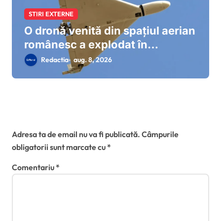
STIRI EXTERNE
O dronă venită din spațiul aerian
românesc a explodat în
Bulgaria, la 100 de metri de
Redactia
aug. 8, 2026
graniță. MApN precizează că
radarele nu au detectat ținte
aeriene.
Lasă un răspuns
Adresa ta de email nu va fi publicată.
Câmpurile
obligatorii sunt marcate cu
*
Comentariu
*