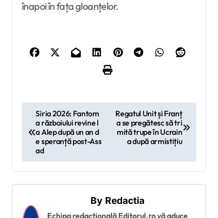
înapoi în fața gloanțelor.
N
Siria 2026: Fantom
Regatul Unit și Franț
a războiului revine l
a se pregătesc să tri
a
a Alep după un an d
mită trupe în Ucrain
v
e speranță post-Ass
a după armistițiu
ad
i
g
a
By
Redactia
r
Echipa redacțională Editorul.ro vă aduce