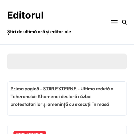
Sari
la
Editorul
conținut
Știri de ultimă oră și editoriale
Prima pagină
-
STIRI EXTERNE
-
Ultima redută a
Teheranului: Khamenei declară război
protestatarilor și amenință cu execuții în masă