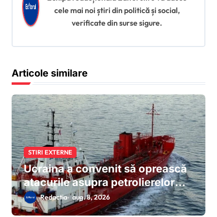
e
cele mai noi știri din politică și social,
î
verificate din surse sigure.
n
a
r
Articole similare
t
i
c
o
l
STIRI EXTERNE
e
Ucraina a convenit să oprească
atacurile asupra petrolierelor
care nu aparțin Rusiei din Marea
Redactia
aug. 8, 2026
Neagră