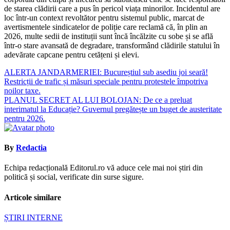
de starea clădirii care a pus în pericol viața minorilor. Incidentul are
loc într-un context revoltător pentru sistemul public, marcat de
avertismentele sindicatelor de poliție care reclamă că, în plin an
2026, multe sedii de instituții sunt încă încălzite cu sobe și se află
într-o stare avansată de degradare, transformând clădirile statului în
adevărate capcane pentru cetățeni și elevi.
Navigare
ALERTA JANDARMERIEI: Bucureștiul sub asediu joi seară!
Restricții de trafic și măsuri speciale pentru protestele împotriva
în
noilor taxe.
articole
PLANUL SECRET AL LUI BOLOJAN: De ce a preluat
interimatul la Educație? Guvernul pregătește un buget de austeritate
pentru 2026.
By
Redactia
Echipa redacțională Editorul.ro vă aduce cele mai noi știri din
politică și social, verificate din surse sigure.
Articole similare
ȘTIRI INTERNE