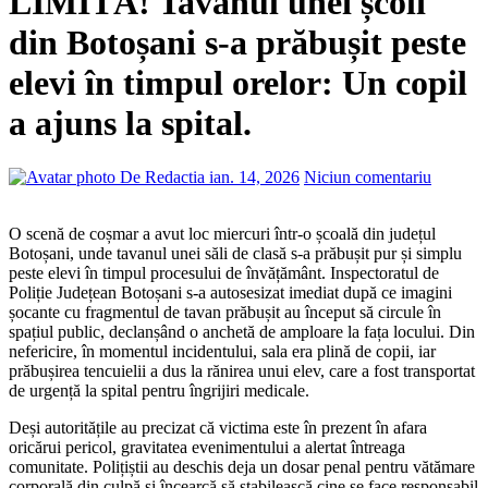
LIMITĂ! Tavanul unei școli
din Botoșani s-a prăbușit peste
elevi în timpul orelor: Un copil
a ajuns la spital.
De Redactia
ian. 14, 2026
Niciun comentariu
O scenă de coșmar a avut loc miercuri într-o școală din județul
Botoșani, unde tavanul unei săli de clasă s-a prăbușit pur și simplu
peste elevi în timpul procesului de învățământ. Inspectoratul de
Poliție Județean Botoșani s-a autosesizat imediat după ce imagini
șocante cu fragmentul de tavan prăbușit au început să circule în
spațiul public, declanșând o anchetă de amploare la fața locului. Din
nefericire, în momentul incidentului, sala era plină de copii, iar
prăbușirea tencuielii a dus la rănirea unui elev, care a fost transportat
de urgență la spital pentru îngrijiri medicale.
Deși autoritățile au precizat că victima este în prezent în afara
oricărui pericol, gravitatea evenimentului a alertat întreaga
comunitate. Polițiștii au deschis deja un dosar penal pentru vătămare
corporală din culpă și încearcă să stabilească cine se face responsabil