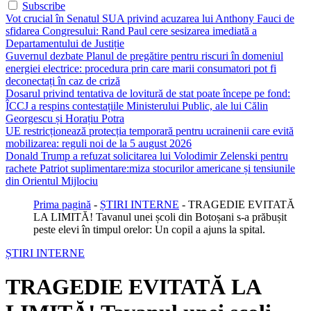
Subscribe
Vot crucial în Senatul SUA privind acuzarea lui Anthony Fauci de
sfidarea Congresului: Rand Paul cere sesizarea imediată a
Departamentului de Justiție
Guvernul dezbate Planul de pregătire pentru riscuri în domeniul
energiei electrice: procedura prin care marii consumatori pot fi
deconectați în caz de criză
Dosarul privind tentativa de lovitură de stat poate începe pe fond:
ÎCCJ a respins contestațiile Ministerului Public, ale lui Călin
Georgescu și Horațiu Potra
UE restricționează protecția temporară pentru ucrainenii care evită
mobilizarea: reguli noi de la 5 august 2026
Donald Trump a refuzat solicitarea lui Volodimir Zelenski pentru
rachete Patriot suplimentare:miza stocurilor americane și tensiunile
din Orientul Mijlociu
Prima pagină
-
ȘTIRI INTERNE
-
TRAGEDIE EVITATĂ
LA LIMITĂ! Tavanul unei școli din Botoșani s-a prăbușit
peste elevi în timpul orelor: Un copil a ajuns la spital.
ȘTIRI INTERNE
TRAGEDIE EVITATĂ LA