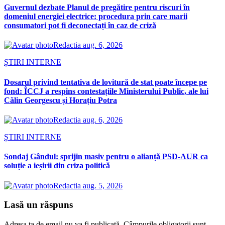
Guvernul dezbate Planul de pregătire pentru riscuri în
domeniul energiei electrice: procedura prin care marii
consumatori pot fi deconectați în caz de criză
Redactia
aug. 6, 2026
ȘTIRI INTERNE
Dosarul privind tentativa de lovitură de stat poate începe pe
fond: ÎCCJ a respins contestațiile Ministerului Public, ale lui
Călin Georgescu și Horațiu Potra
Redactia
aug. 6, 2026
ȘTIRI INTERNE
Sondaj Gândul: sprijin masiv pentru o alianță PSD-AUR ca
soluție a ieșirii din criza politică
Redactia
aug. 5, 2026
Lasă un răspuns
Adresa ta de email nu va fi publicată.
Câmpurile obligatorii sunt