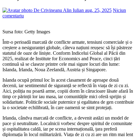
De Crivineanu Alin Iulian
aug. 25, 2025
Niciun
comentariu
Sursa foto: Getty Images
Într-o perioadă marcată de conflicte armate, tensiuni comerciale și o
creștere a nesiguranței globale, câteva națiuni reușesc să își păstreze
statutul de oaze de liniște. Conform Indicelui Global al Păcii din
2025, realizat de Institute for Economics and Peace, cinci țări
continuă să se claseze printre cele mai sigure locuri din lume:
Islanda, Irlanda, Noua Zeelandă, Austria și Singapore.
Islanda ocupă primul loc în acest clasament de aproape două
decenii, iar sentimentul de siguranță se reflectă în viața de zi cu zi.
Aici, poliția nu poartă arme, copiii dorm în cărucioare lăsate afară în
timp ce părinții lor iau masa, iar comunitățile mici oferă sprijin și
solidaritate. Politicile sociale puternice și egalitatea de gen contribuie
la o societate echilibrată, în care oamenii se simt protejați.
Irlanda, cândva marcată de conflicte, a devenit astăzi un model de
pace și neutralitate. Localnicii vorbesc despre spiritul de comunitate
și ospitalitatea caldă, iar pe scena internațională, țara preferă
diplomația în locul militarizării. Viața de zi cu zi are un ritm mai lent