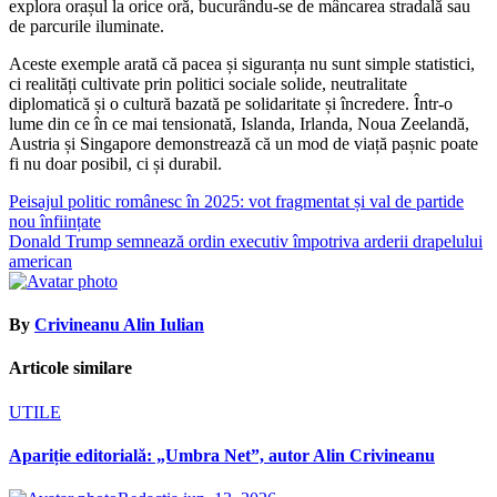
explora orașul la orice oră, bucurându-se de mâncarea stradală sau
de parcurile iluminate.
Aceste exemple arată că pacea și siguranța nu sunt simple statistici,
ci realități cultivate prin politici sociale solide, neutralitate
diplomatică și o cultură bazată pe solidaritate și încredere. Într-o
lume din ce în ce mai tensionată, Islanda, Irlanda, Noua Zeelandă,
Austria și Singapore demonstrează că un mod de viață pașnic poate
fi nu doar posibil, ci și durabil.
Navigare
Peisajul politic românesc în 2025: vot fragmentat și val de partide
nou înființate
în
Donald Trump semnează ordin executiv împotriva arderii drapelului
articole
american
By
Crivineanu Alin Iulian
Articole similare
UTILE
Apariție editorială: „Umbra Net”, autor Alin Crivineanu