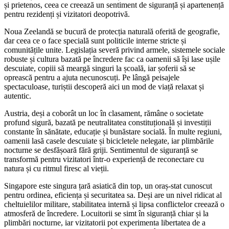
și prietenos, ceea ce creează un sentiment de siguranță și apartenență
pentru rezidenți și vizitatori deopotrivă.
Noua Zeelandă se bucură de protecția naturală oferită de geografie,
dar ceea ce o face specială sunt politicile interne stricte și
comunitățile unite. Legislația severă privind armele, sistemele sociale
robuste și cultura bazată pe încredere fac ca oamenii să își lase ușile
descuiate, copiii să meargă singuri la școală, iar șoferii să se
oprească pentru a ajuta necunoscuți. Pe lângă peisajele
spectaculoase, turiștii descoperă aici un mod de viață relaxat și
autentic.
Austria, deși a coborât un loc în clasament, rămâne o societate
profund sigură, bazată pe neutralitatea constituțională și investiții
constante în sănătate, educație și bunăstare socială. În multe regiuni,
oamenii lasă casele descuiate și bicicletele nelegate, iar plimbările
nocturne se desfășoară fără griji. Sentimentul de siguranță se
transformă pentru vizitatori într-o experiență de reconectare cu
natura și cu ritmul firesc al vieții.
Singapore este singura țară asiatică din top, un oraș-stat cunoscut
pentru ordinea, eficiența și securitatea sa. Deși are un nivel ridicat al
cheltuielilor militare, stabilitatea internă și lipsa conflictelor creează o
atmosferă de încredere. Locuitorii se simt în siguranță chiar și la
plimbări nocturne, iar vizitatorii pot experimenta libertatea de a