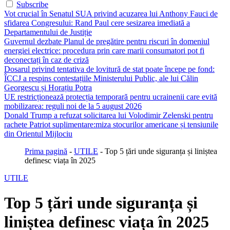
Subscribe
Vot crucial în Senatul SUA privind acuzarea lui Anthony Fauci de
sfidarea Congresului: Rand Paul cere sesizarea imediată a
Departamentului de Justiție
Guvernul dezbate Planul de pregătire pentru riscuri în domeniul
energiei electrice: procedura prin care marii consumatori pot fi
deconectați în caz de criză
Dosarul privind tentativa de lovitură de stat poate începe pe fond:
ÎCCJ a respins contestațiile Ministerului Public, ale lui Călin
Georgescu și Horațiu Potra
UE restricționează protecția temporară pentru ucrainenii care evită
mobilizarea: reguli noi de la 5 august 2026
Donald Trump a refuzat solicitarea lui Volodimir Zelenski pentru
rachete Patriot suplimentare:miza stocurilor americane și tensiunile
din Orientul Mijlociu
Prima pagină
-
UTILE
-
Top 5 țări unde siguranța și liniștea
definesc viața în 2025
UTILE
Top 5 țări unde siguranța și
liniștea definesc viața în 2025