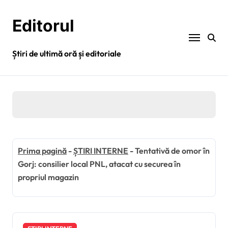
Sari
la
Editorul
conținut
Știri de ultimă oră și editoriale
Prima pagină
-
ȘTIRI INTERNE
-
Tentativă de omor în
Gorj: consilier local PNL, atacat cu securea în
propriul magazin