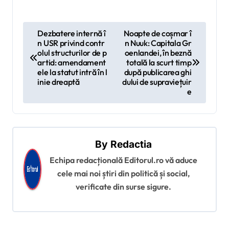
N
Dezbatere internă î
Noapte de coșmar î
n USR privind contr
n Nuuk: Capitala Gr
a
olul structurilor de p
oenlandei, în beznă
v
artid: amendament
totală la scurt timp
ele la statut intră în l
după publicarea ghi
i
inie dreaptă
dului de supraviețuir
e
g
a
r
By
Redactia
e
Echipa redacțională Editorul.ro vă aduce
î
cele mai noi știri din politică și social,
n
verificate din surse sigure.
a
r