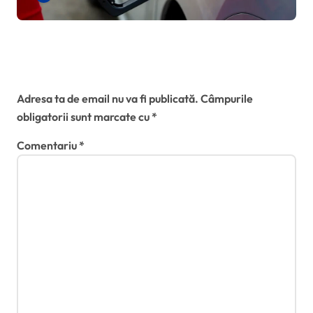
măsurile de urgență valabile
până în octombrie 2026
Lasă un răspuns
Adresa ta de email nu va fi publicată.
Câmpurile
obligatorii sunt marcate cu
*
Comentariu
*