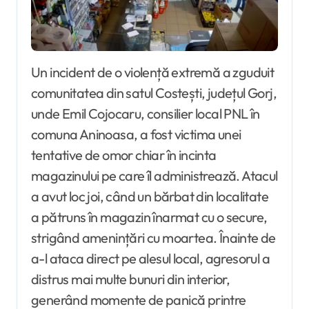
Un incident de o violență extremă a zguduit
comunitatea din satul Costești, județul Gorj,
unde Emil Cojocaru, consilier local PNL în
comuna Aninoasa, a fost victima unei
tentative de omor chiar în incinta
magazinului pe care îl administrează. Atacul
a avut loc joi, când un bărbat din localitate
a pătruns în magazin înarmat cu o secure,
strigând amenințări cu moartea. Înainte de
a-l ataca direct pe alesul local, agresorul a
distrus mai multe bunuri din interior,
generând momente de panică printre