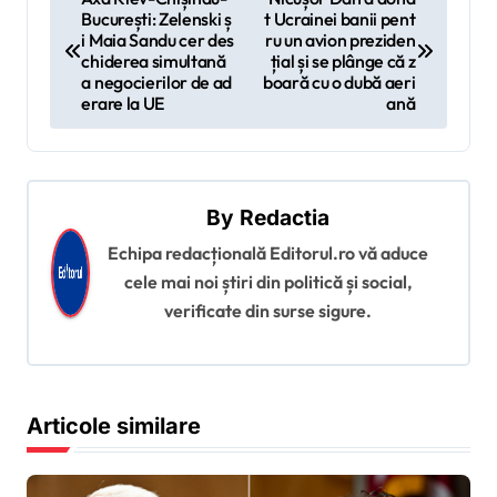
București: Zelenski ș
t Ucrainei banii pent
a
i Maia Sandu cer des
ru un avion preziden
v
chiderea simultană
țial și se plânge că z
a negocierilor de ad
boară cu o dubă aeri
i
erare la UE
ană
g
a
r
By
Redactia
e
Echipa redacțională Editorul.ro vă aduce
î
cele mai noi știri din politică și social,
verificate din surse sigure.
n
a
r
Articole similare
t
i