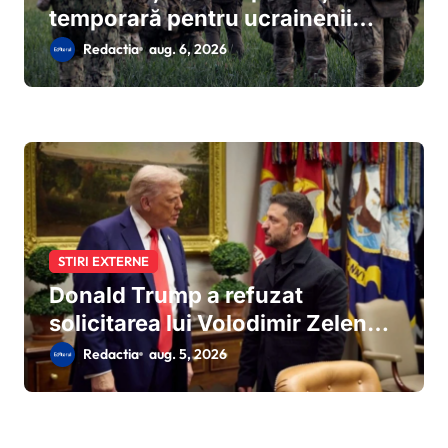
temporară pentru ucrainenii
care evită mobilizarea: reguli noi
Redactia
aug. 6, 2026
de la 5 august 2026
STIRI EXTERNE
Donald Trump a refuzat
solicitarea lui Volodimir Zelenski
pentru rachete Patriot
Redactia
aug. 5, 2026
suplimentare:miza stocurilor
americane și tensiunile din
Orientul Mijlociu