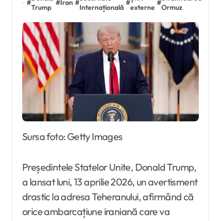
#
#
Iran
#
#
#
Trump
Internațională
externe
Ormuz
Sursa foto: Getty Images
Președintele Statelor Unite, Donald Trump,
a lansat luni, 13 aprilie 2026, un avertisment
drastic la adresa Teheranului, afirmând că
orice ambarcațiune iraniană care va