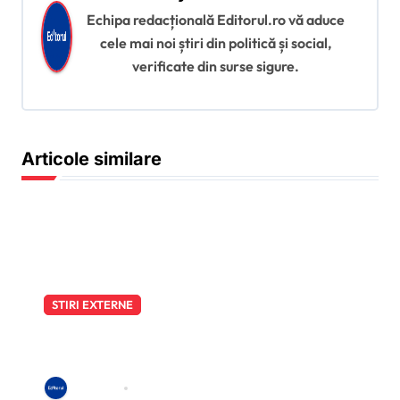
e
Echipa redacțională Editorul.ro vă aduce
î
cele mai noi știri din politică și social,
verificate din surse sigure.
n
a
r
Articole similare
t
i
c
o
l
e
STIRI EXTERNE
Scenariu exploziv în Germania:
partidul lui Friedrich Merz
discută în culise despre o
Redactia
aug. 7, 2026