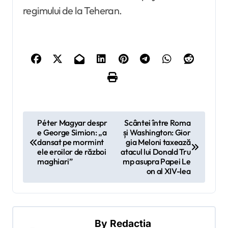
regimului de la Teheran.
N
Péter Magyar despr
Scântei între Roma
e George Simion: „a
și Washington: Gior
a
dansat pe mormint
gia Meloni taxează
v
ele eroilor de război
atacul lui Donald Tru
maghiari”
mp asupra Papei Le
i
on al XIV-lea
g
a
r
By
Redactia