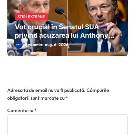
STIRI EXTERNE
Vot crucial în Senatul SUA
privind acuzarea lui Anthony
Fauci de sfidarea Congresului:
Redactia
aug. 6, 2026
Rand Paul cere sesizarea
imediată a Departamentului de
Justiție
Lasă un răspuns
Adresa ta de email nu va fi publicată.
Câmpurile
obligatorii sunt marcate cu
*
Comentariu
*