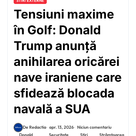
STIRI EXTERNE
Tensiuni maxime
în Golf: Donald
Trump anunță
anihilarea oricărei
nave iraniene care
sfidează blocada
navală a SUA
De Redactia
apr. 13, 2026
Niciun comentariu
Donald
Securitate
Știri
Strâmtoarea