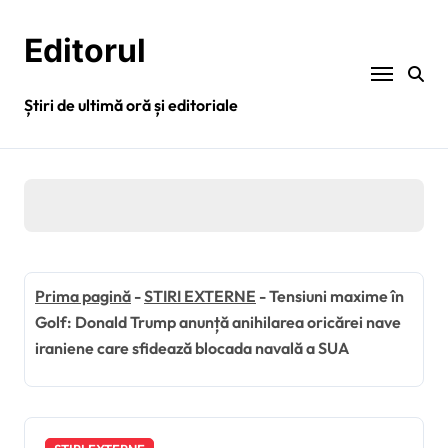
Sari
la
Editorul
conținut
Știri de ultimă oră și editoriale
Prima pagină
-
STIRI EXTERNE
-
Tensiuni maxime în
Golf: Donald Trump anunță anihilarea oricărei nave
iraniene care sfidează blocada navală a SUA