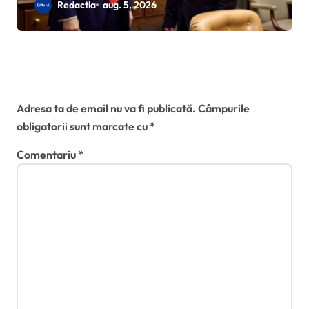
pentru rachete Patriot
Redactia
aug. 5, 2026
suplimentare:miza stocurilor
americane și tensiunile din
Orientul Mijlociu
Lasă un răspuns
Adresa ta de email nu va fi publicată.
Câmpurile
obligatorii sunt marcate cu
*
Comentariu
*