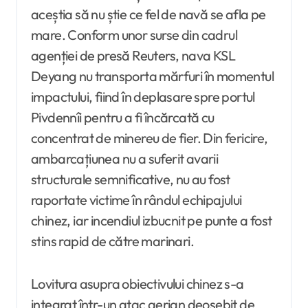
aceștia să nu știe ce fel de navă se afla pe
mare. Conform unor surse din cadrul
agenției de presă Reuters, nava KSL
Deyang nu transporta mărfuri în momentul
impactului, fiind în deplasare spre portul
Pivdennîi pentru a fi încărcată cu
concentrat de minereu de fier. Din fericire,
ambarcațiunea nu a suferit avarii
structurale semnificative, nu au fost
raportate victime în rândul echipajului
chinez, iar incendiul izbucnit pe punte a fost
stins rapid de către marinari.
Lovitura asupra obiectivului chinez s-a
integrat într-un atac aerian deosebit de