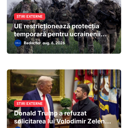
STIRI EXTERNE
UE restricționează protecția
temporară pentru ucrainenii
care evită mobilizarea: reguli noi
Redactia
aug. 6, 2026
de la 5 august 2026
STIRI EXTERNE
Donald Trump a refuzat
solicitarea lui Volodimir Zelenski