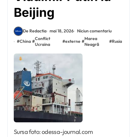
Beijing
De Redactia
mai 18, 2026
Niciun comentariu
Conflict
Marea
#
China
#
#
externe
#
#
Rusia
Ucraina
Neagră
Sursa foto: odessa-journal.com