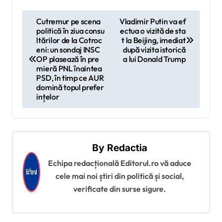
N
Cutremur pe scena
Vladimir Putin va ef
politică în ziua consu
ectua o vizită de sta
a
ltărilor de la Cotroc
t la Beijing, imediat
v
eni: un sondaj INSC
după vizita istorică
OP plasează în pre
a lui Donald Trump
i
mieră PNL înaintea
PSD, în timp ce AUR
g
domină topul prefer
ințelor
a
r
e
î
By
Redactia
n
Echipa redacțională Editorul.ro vă aduce
cele mai noi știri din politică și social,
a
verificate din surse sigure.
r
t