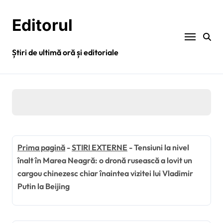
Sari
la
Editorul
conținut
Știri de ultimă oră și editoriale
Prima pagină
-
STIRI EXTERNE
-
Tensiuni la nivel
înalt în Marea Neagră: o dronă rusească a lovit un
cargou chinezesc chiar înaintea vizitei lui Vladimir
Putin la Beijing