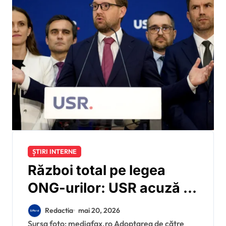
ȘTIRI INTERNE
Război total pe legea
ONG-urilor: USR acuză o
tentativă de intimidare în
Redactia
mai 20, 2026
stil putinist, în timp ce
Sursa foto: mediafax.ro Adoptarea de către