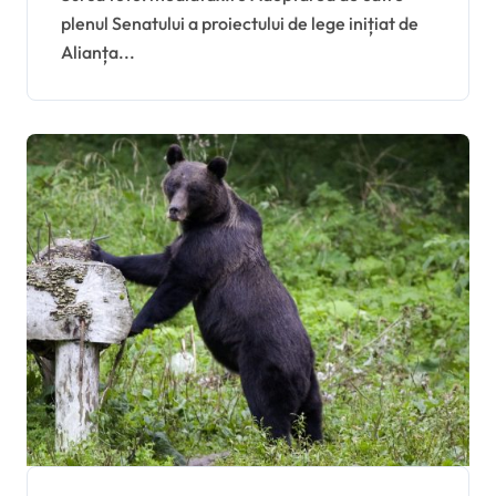
plenul Senatului a proiectului de lege inițiat de
jurnaliștii și formatorii de
Alianța...
opinie spun că proiectul
AUR va deconspira
finanțările controversate