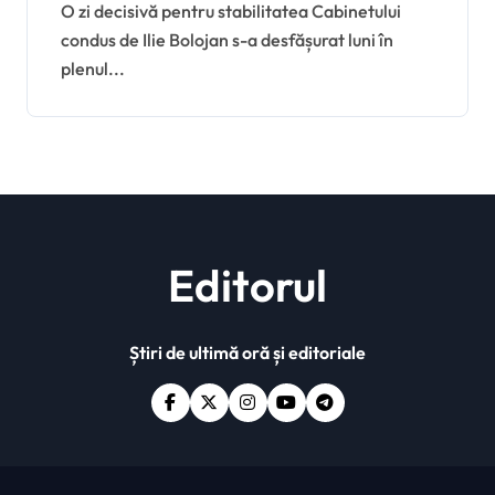
Bolojan, dezbătute sub
O zi decisivă pentru stabilitatea Cabinetului
condus de Ilie Bolojan s-a desfășurat luni în
semnul tensiunii
plenul...
Editorul
Știri de ultimă oră și editoriale