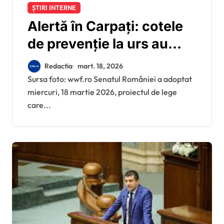
ȘTIRI INTERNE
Alertă în Carpați: cotele
de prevenție la urs au
fost dublate prin votul
Redactia
mart. 18, 2026
senatorilor
Sursa foto: wwf.ro Senatul României a adoptat
miercuri, 18 martie 2026, proiectul de lege
care...