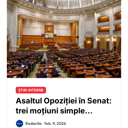
ȘTIRI INTERNE
Asaltul Opoziției în Senat:
trei moțiuni simple
împotriva Guvernului
Redactia
feb. 9, 2026