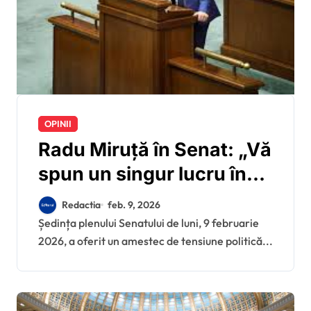
OPINII
Radu Miruță în Senat: „Vă
spun un singur lucru în
două cuvinte: aveți zero
Redactia
feb. 9, 2026
șanse”
Ședința plenului Senatului de luni, 9 februarie
2026, a oferit un amestec de tensiune politică...