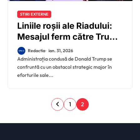
STIRI EXTERNE
Liniile roșii ale Riadului:
Mesajul ferm către Trump
în pragul unei posibile
Redactia
ian. 31, 2026
confruntări cu Teheranul
Administrația condusă de Donald Trump se
confruntă cu un obstacol strategic major în
eforturile sale...
P
1
2
a
g
i