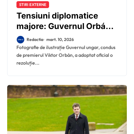
STIRI EXTERNE
Tensiuni diplomatice
majore: Guvernul Orbán
ordonă confiscarea a zeci
Redactia
mart. 10, 2026
de milioane de euro și a
Fotografie de ilustrație Guvernul ungar, condus
de premierul Viktor Orbán, a adoptat oficial o
lingourilor de aur
rezoluție...
aparținând Oschadbank