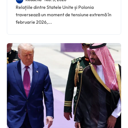
Parlamentului polonez,
Relațiile dintre Statele Unite și Polonia
traversează un moment de tensiune extremă în
Włodzimierz Czarzasty
februarie 2026,...
din cauza insultelor la
adresa lui Trump