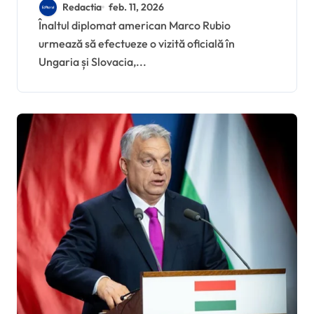
Marco Rubio, vizită
Redactia
feb. 11, 2026
strategică pentru
Înaltul diplomat american Marco Rubio
urmează să efectueze o vizită oficială în
susținerea lui Viktor
Ungaria și Slovacia,...
Orbán înainte de alegeri