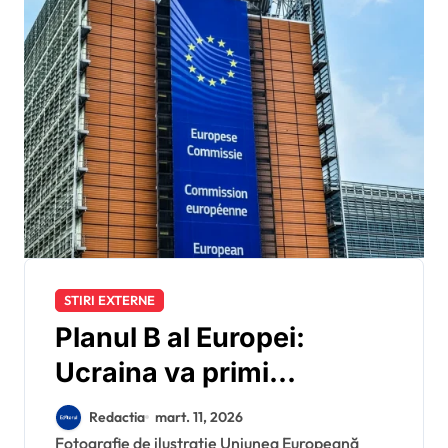
STIRI EXTERNE
Planul B al Europei:
Ucraina va primi
finanțare în ciuda
Redactia
mart. 11, 2026
opoziției Ungariei și
Fotografie de ilustrație Uniunea Europeană