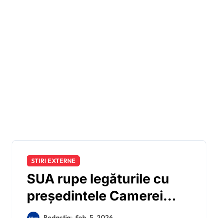
STIRI EXTERNE
SUA rupe legăturile cu
președintele Camerei
Inferioare a
Redactia
feb. 5, 2026