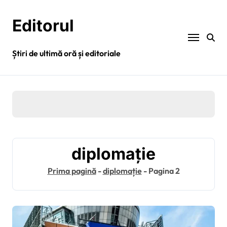
Sari
la
Editorul
conținut
Știri de ultimă oră și editoriale
diplomație
Prima pagină
-
diplomație
-
Pagina 2