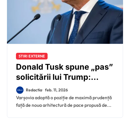
STIRI EXTERNE
Donald Tusk spune „pas”
solicitării lui Trump:
Polonia se eschivează de
Redactia
feb. 11, 2026
la intrarea în Consiliul
Varșovia adoptă o poziție de maximă prudență
față de noua arhitectură de pace propusă de...
Păcii