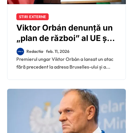
STIRI EXTERNE
Viktor Orbán denunță un
„plan de război” al UE și
Ucrainei împotriva
Redactia
feb. 11, 2026
Ungariei. Premierul
Premierul ungar Viktor Orbán a lansat un atac
fără precedent la adresa Bruxelles-ului și a...
acuză Bruxelles-ul că
vrea să îl înlăture de la
putere.