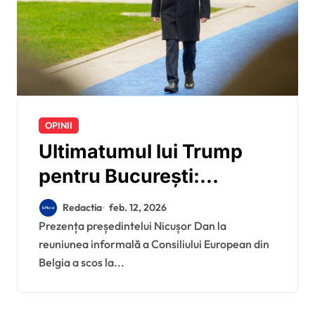
OPINII
Ultimatumul lui Trump
pentru București:
Nicușor Dan amână
Redactia
feb. 12, 2026
răspunsul către
Prezența președintelui Nicușor Dan la
reuniunea informală a Consiliului European din
„Consiliul pentru Pace” în
Belgia a scos la...
timp ce vecinii Ungaria și
Bulgaria au semnat deja