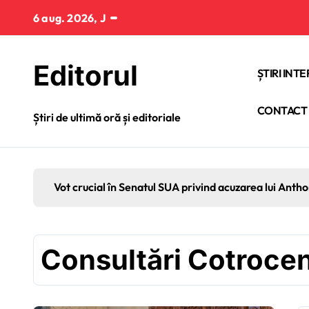
Sari
6 aug. 2026, J
la
conținut
Editorul
ȘTIRI INT
CONTACT
Știri de ultimă oră și editoriale
Vot crucial în Senatul SUA privind acuzarea lui Anth
Consultări Cotrocen