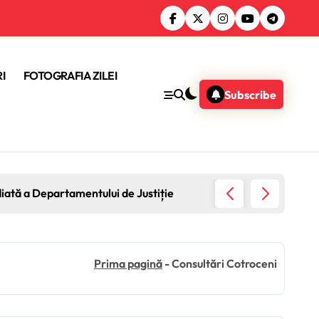
I
FOTOGRAFIA ZILEI
Subscribe
diată a Departamentului de Justiție
Guvernu
Prima pagină
-
Consultări Cotroceni