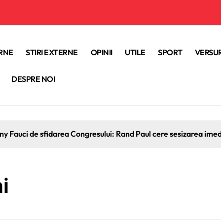
ERNE
STIRI EXTERNE
OPINII
UTILE
SPORT
VERSUR
DESPRE NOI
ony Fauci de sfidarea Congresului: Rand Paul cere sesizarea ime
i