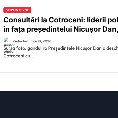
ȘTIRI INTERNE
Consultări la Cotroceni: liderii po
în fața președintelui Nicușor Da
Bolojan
Redactia
mai 18, 2026
Sursa foto: gandul.ro Președintele Nicușor Dan a deschis seria consultărilor oficiale la Palatul
Cotroceni cu...