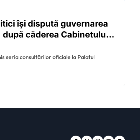
litici își dispută guvernarea
n, după căderea Cabinetului