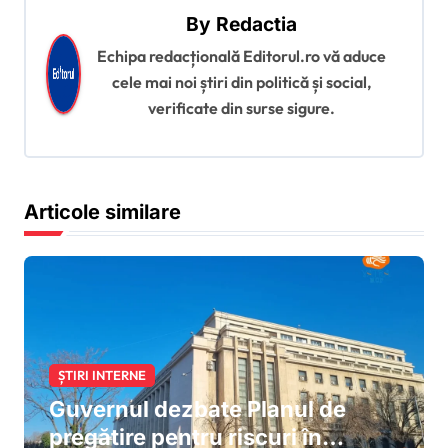
a
By
Redactia
r
Echipa redacțională Editorul.ro vă aduce
cele mai noi știri din politică și social,
e
verificate din surse sigure.
î
n
a
Articole similare
r
t
i
c
o
ȘTIRI INTERNE
l
Guvernul dezbate Planul de
e
pregătire pentru riscuri în