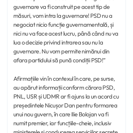
guvernare va fi construit pe acest tip de
măsuri, vom intra la guvernare! PSD nu a
negociat nicio funcție guvernamentală, și
nici nu va face acest lucru, până când nu va
lua o decizie privind intrarea sau nu la
guvernare. Nu vom permite nimănui din
afara partidului să pună condiții PSD!”
Afirmațiile vin în contexul în care, pe surse,
au apărut informații conform cărora PSD,
PNL, USR și UDMR ar fi ajuns la un acord cu
președintele Nicușor Dan pentru formarea
unui nou guvern, în care Ilie Bolojan va fi
numit premier, iar funcțiile-cheie, inclusiv
ministerele și conducerea serviciilor secrete,