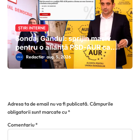
ȘTIRI INTERNE
Sondaj Gândul: sprijin masiv
pentru o alianță PSD-AUR ca
soluție a ieșirii din criza politică
Redactia
aug. 5, 2026
Lasă un răspuns
Adresa ta de email nu va fi publicată.
Câmpurile
obligatorii sunt marcate cu
*
Comentariu
*