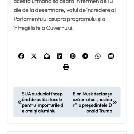
acesta urmând să ceară în termen de 10
zile de la desemnare, votul de încredere al
Parlamentului asupra programului şi a
întregii liste a Guvernului.
N
SUA au dublat încep
Elon Musk declanșe
ând de astăzi taxele
ază un atac „nuclea
a
pentru importurile d
r” la președintele D
v
e oțel și aluminiu
onald Trump
i
g