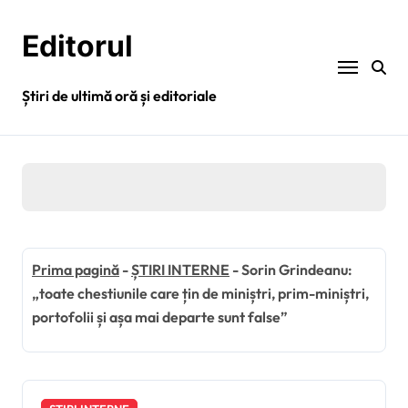
Sari
la
Editorul
conținut
Știri de ultimă oră și editoriale
Prima pagină
-
ȘTIRI INTERNE
-
Sorin Grindeanu:
„toate chestiunile care țin de miniștri, prim-miniștri,
portofolii și așa mai departe sunt false”