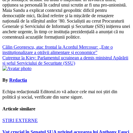
opțiunea sa personală în cadrul unui scrutin ar fi una pro-unionistă.
Maia Sandu a explicat contextul geopolitic dificil pentru
democrațiile mici, făcând referire și la mișcările de renaștere
națională de la sfârșitul anilor ’80. Socialiștii au cerut Procuraturii
Generale și Serviciului de Informații și Securitate (SIS) inițierea unei
anchete urgente, în timp ce instituția prezidențială a anunțat că nu
comentează acuzațiile formațiunii politice.
Navigare
Călin Georgescu, atac frontal la Acordul Mercosur: „Este o
instituționalizare a otrăvii alimentare și economice”
în
Cutremur la Kiev: Parlamentul ucrainean a demis ministrul Apărării
articole
și șeful Serviciului de Securitate (SSU)
By
Redactia
Echipa redacțională Editorul.ro vă aduce cele mai noi știri din
politică și social, verificate din surse sigure.
Articole similare
STIRI EXTERNE
Vot crucial în Senatul SUA privind acuzarea lui Anthony Fauci