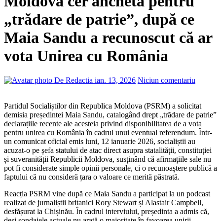
Moldova cer anchetă pentru
„trădare de patrie”, după ce
Maia Sandu a recunoscut că ar
vota Unirea cu România
De Redactia
ian. 13, 2026
Niciun comentariu
Partidul Socialiștilor din Republica Moldova (PSRM) a solicitat
demisia președintei Maia Sandu, catalogând drept „trădare de patrie”
declarațiile recente ale acesteia privind disponibilitatea de a vota
pentru unirea cu România în cadrul unui eventual referendum. Într-
un comunicat oficial emis luni, 12 ianuarie 2026, socialiștii au
acuzat-o pe șefa statului de atac direct asupra statalității, constituției
și suveranității Republicii Moldova, susținând că afirmațiile sale nu
pot fi considerate simple opinii personale, ci o recunoaștere publică a
faptului că nu consideră țara o valoare ce merită păstrată.
Reacția PSRM vine după ce Maia Sandu a participat la un podcast
realizat de jurnaliștii britanici Rory Stewart și Alastair Campbell,
desfășurat la Chișinău. În cadrul interviului, președinta a admis că,
deși sondajele actuale nu arată o majoritate în favoarea unirii,