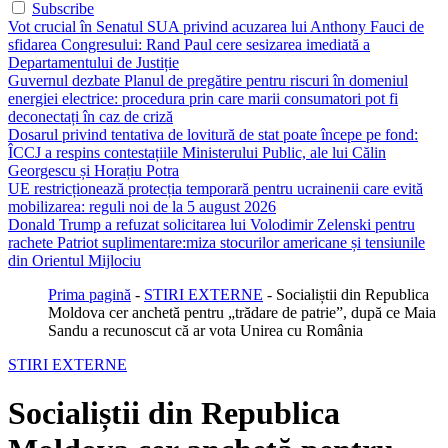
Subscribe
Vot crucial în Senatul SUA privind acuzarea lui Anthony Fauci de
sfidarea Congresului: Rand Paul cere sesizarea imediată a
Departamentului de Justiție
Guvernul dezbate Planul de pregătire pentru riscuri în domeniul
energiei electrice: procedura prin care marii consumatori pot fi
deconectați în caz de criză
Dosarul privind tentativa de lovitură de stat poate începe pe fond:
ÎCCJ a respins contestațiile Ministerului Public, ale lui Călin
Georgescu și Horațiu Potra
UE restricționează protecția temporară pentru ucrainenii care evită
mobilizarea: reguli noi de la 5 august 2026
Donald Trump a refuzat solicitarea lui Volodimir Zelenski pentru
rachete Patriot suplimentare:miza stocurilor americane și tensiunile
din Orientul Mijlociu
Prima pagină
-
STIRI EXTERNE
-
Socialiștii din Republica
Moldova cer anchetă pentru „trădare de patrie”, după ce Maia
Sandu a recunoscut că ar vota Unirea cu România
STIRI EXTERNE
Socialiștii din Republica