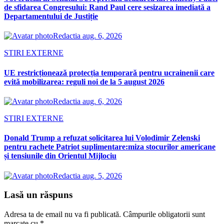
de sfidarea Congresului: Rand Paul cere sesizarea imediată a
Departamentului de Justiție
Redactia
aug. 6, 2026
STIRI EXTERNE
UE restricționează protecția temporară pentru ucrainenii care
evită mobilizarea: reguli noi de la 5 august 2026
Redactia
aug. 6, 2026
STIRI EXTERNE
Donald Trump a refuzat solicitarea lui Volodimir Zelenski
pentru rachete Patriot suplimentare:miza stocurilor americane
și tensiunile din Orientul Mijlociu
Redactia
aug. 5, 2026
Lasă un răspuns
Adresa ta de email nu va fi publicată.
Câmpurile obligatorii sunt
marcate cu
*