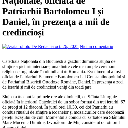
Naționale, oficiată de
Patriarhii Bartolomeu I și
Daniel, în prezența a mii de
credincioși
De Redactia
oct. 26, 2025
Niciun comentariu
Catedrala Națională din București a găzduit duminică slujba de
sfințire a picturii interioare, una dintre cele mai ample ceremonii
religioase organizate în ultimii ani în România. Evenimentul a fost
oficiat de Patriarhul Ecumenic Bartolomeu I al Constantinopolului și
de Patriarhul Bisericii Ortodoxe Române, Daniel, în prezența a zeci
de ierarhi și mii de credincioși veniți din toată țara.
Slujba a început la primele ore ale dimineții, cu Sfânta Liturghie
oficiată în interiorul Catedralei de un sobor format din trei ierarhi, 67
de preoți și 12 diaconi. În jurul orei 10.30, cei doi Patriarhi au
condus ritualul de sfințire a icoanelor și mozaicurilor care decorează
pereții lăcașului de cult. Momentul a coincis cu sărbătoarea Sfântului
Mare Mucenic Dimitrie, Izvorâtorul de Mir, considerat ocrotitorul
Bucureștiului.