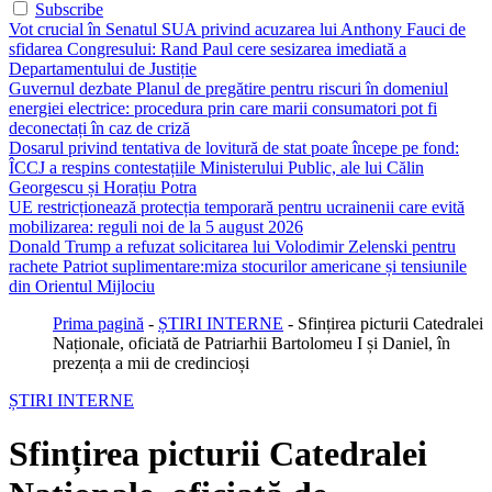
Subscribe
Vot crucial în Senatul SUA privind acuzarea lui Anthony Fauci de
sfidarea Congresului: Rand Paul cere sesizarea imediată a
Departamentului de Justiție
Guvernul dezbate Planul de pregătire pentru riscuri în domeniul
energiei electrice: procedura prin care marii consumatori pot fi
deconectați în caz de criză
Dosarul privind tentativa de lovitură de stat poate începe pe fond:
ÎCCJ a respins contestațiile Ministerului Public, ale lui Călin
Georgescu și Horațiu Potra
UE restricționează protecția temporară pentru ucrainenii care evită
mobilizarea: reguli noi de la 5 august 2026
Donald Trump a refuzat solicitarea lui Volodimir Zelenski pentru
rachete Patriot suplimentare:miza stocurilor americane și tensiunile
din Orientul Mijlociu
Prima pagină
-
ȘTIRI INTERNE
-
Sfințirea picturii Catedralei
Naționale, oficiată de Patriarhii Bartolomeu I și Daniel, în
prezența a mii de credincioși
ȘTIRI INTERNE
Sfințirea picturii Catedralei