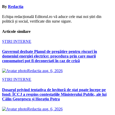
By
Redactia
Echipa redacțională Editorul.ro vă aduce cele mai noi știri din
politică și social, verificate din surse sigure.
Articole similare
ȘTIRI INTERNE
Guvernul dezbate Planul de pregătire pentru riscuri în
domeniul energiei electrice: procedura prin care marii
consumatori pot fi deconectați în caz de criză
Redactia
aug. 6, 2026
ȘTIRI INTERNE
Dosarul privind tentativa de lovitură de stat poate începe pe
fond: ÎCCJ a respins contestațiile Ministerului Public, ale lui
Călin Georgescu și Horațiu Potra
Redactia
aug. 6, 2026