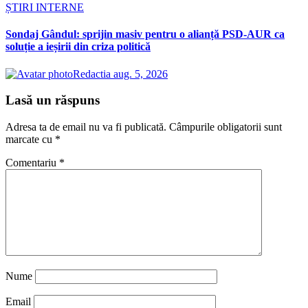
ȘTIRI INTERNE
Sondaj Gândul: sprijin masiv pentru o alianță PSD-AUR ca
soluție a ieșirii din criza politică
Redactia
aug. 5, 2026
Lasă un răspuns
Adresa ta de email nu va fi publicată.
Câmpurile obligatorii sunt
marcate cu
*
Comentariu
*
Nume
Email