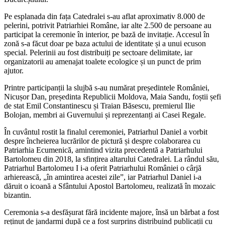
Pe esplanada din fața Catedralei s-au aflat aproximativ 8.000 de
pelerini, potrivit Patriarhiei Române, iar alte 2.500 de persoane au
participat la ceremonie în interior, pe bază de invitație. Accesul în
zonă s-a făcut doar pe baza actului de identitate și a unui ecuson
special. Pelerinii au fost distribuiți pe sectoare delimitate, iar
organizatorii au amenajat toalete ecologice și un punct de prim
ajutor.
Printre participanții la slujbă s-au numărat președintele României,
Nicușor Dan, președinta Republicii Moldova, Maia Sandu, foștii șefi
de stat Emil Constantinescu și Traian Băsescu, premierul Ilie
Bolojan, membri ai Guvernului și reprezentanți ai Casei Regale.
În cuvântul rostit la finalul ceremoniei, Patriarhul Daniel a vorbit
despre încheierea lucrărilor de pictură și despre colaborarea cu
Patriarhia Ecumenică, amintind vizita precedentă a Patriarhului
Bartolomeu din 2018, la sfințirea altarului Catedralei. La rândul său,
Patriarhul Bartolomeu I i-a oferit Patriarhului României o cârjă
arhierească, „în amintirea acestei zile”, iar Patriarhul Daniel i-a
dăruit o icoană a Sfântului Apostol Bartolomeu, realizată în mozaic
bizantin.
Ceremonia s-a desfășurat fără incidente majore, însă un bărbat a fost
reținut de jandarmi după ce a fost surprins distribuind publicații cu