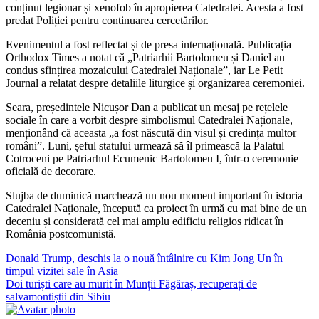
conținut legionar și xenofob în apropierea Catedralei. Acesta a fost
predat Poliției pentru continuarea cercetărilor.
Evenimentul a fost reflectat și de presa internațională. Publicația
Orthodox Times a notat că „Patriarhii Bartolomeu și Daniel au
condus sfințirea mozaicului Catedralei Naționale”, iar Le Petit
Journal a relatat despre detaliile liturgice și organizarea ceremoniei.
Seara, președintele Nicușor Dan a publicat un mesaj pe rețelele
sociale în care a vorbit despre simbolismul Catedralei Naționale,
menționând că aceasta „a fost născută din visul și credința multor
români”. Luni, șeful statului urmează să îl primească la Palatul
Cotroceni pe Patriarhul Ecumenic Bartolomeu I, într-o ceremonie
oficială de decorare.
Slujba de duminică marchează un nou moment important în istoria
Catedralei Naționale, începută ca proiect în urmă cu mai bine de un
deceniu și considerată cel mai amplu edificiu religios ridicat în
România postcomunistă.
Navigare
Donald Trump, deschis la o nouă întâlnire cu Kim Jong Un în
timpul vizitei sale în Asia
în
Doi turiști care au murit în Munții Făgăraș, recuperați de
articole
salvamontiștii din Sibiu