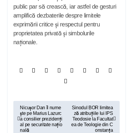
public par să crească, iar astfel de gesturi
amplifică dezbaterile despre limitele
exprimării critice și respectul pentru
proprietatea privată și simbolurile
naționale.
N
Nicușor Dan îl nume
Sinodul BOR limitea
ște pe Marius Lazurc
ză atribuțiile lui IPS
a
a consilier prezidenți
Teodosie la Facultat
v
al pe securitate națio
ea de Teologie din C
nală
onstanța