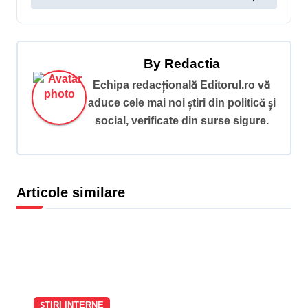
i
g
a
By
Redactia
r
Echipa redacțională Editorul.ro vă
e
aduce cele mai noi știri din politică și
î
social, verificate din surse sigure.
n
a
r
Articole similare
t
i
c
o
l
ȘTIRI INTERNE